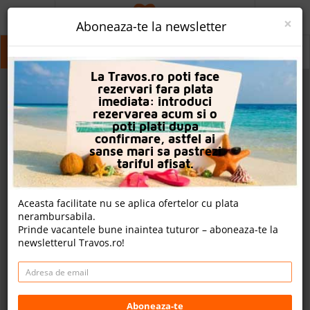
ACASA
×
Aboneaza-te la newsletter
PROMO
Insula Thassos
Insula Thassos
La Travos.ro poti face
CAUTA REZERVARE
rezervari fara plata
imediata: introduci
OFERTA PERSONALIZATA
rezervarea acum si o
poti plati dupa
DESPRE NOI
confirmare, astfel ai
sanse mari sa pastrezi
LOGIN
tariful afisat.
CAZARE
Aceasta facilitate nu se aplica ofertelor cu plata
nerambursabila.
CHARTER AVION
Prinde vacantele bune inaintea tuturor – aboneaza-te la
newsletterul Travos.ro!
CAZARE + AUTOCAR
2
CONTACT
Cauta
LANGUAGE
Aboneaza-te