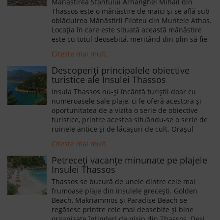
Mănăstirea Sfântului Arhanghel Mihail din
Thassos este o mănăstire de maici şi se află sub
oblăduirea Mănăstirii Filoteu din Muntele Athos.
Locaţia în care este situată această mănăstire
este cu totul deosebită, meritând din plin să fie
vizitată. Lăcaşul de cult a fost construit pe o
Citeste mai mult.
stâncă impozantă, iar la poalele sale se află o
peşteră, de unde în permanenţă izvorăşte
Descoperiți principalele obiective
agheasmă. Chiar dacă poate nu sunteți cele mai
turistice ale Insulei Thassos
religioase persoane vă sfătuim să vizitați acest
Insula Thassos nu-şi încântă turiștii doar cu
loc măcar pentru a vă bucura de peisajele
numeroasele sale plaje, ci le oferă acestora și
spectaculoase, considerându-se că acesta este
oportunitatea de a vizita o serie de obiective
unul dintre cele mai frumoase locuri din Insula
turistice, printre acestea situându-se o serie de
Thassos. În zilele senine de vară de la mănăstire
ruinele antice și de lăcașuri de cult. Orașul
poate fi admirat Sfântul Munte Athos.
Limenas, capitala Insulei Thassos, situat în nord-
Citeste mai mult.
estul insulei, este în sine o atracție turistică.
Vizitatorii pot admira zidurile orașului vechi,
Petreceţi vacanţe minunate pe plajele
lungi de aproape 4 kilometri.
Insulei Thassos
Thassos se bucură de unele dintre cele mai
frumoase plaje din insulele grecești. Golden
Beach, Makriammos și Paradise Beach se
regăsesc printre cele mai deosebite și bine
organizate întinderi de nisip din Thassos. Deși