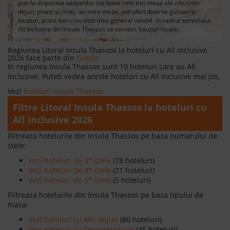
pun la dispozitia oaspetilor sai toate cele trei mese ale zilei (mic
dejun, pranz si cina), iar intre mese, pot oferi diverse gustari si
bauturi, acest lucru nu este insa general valabil. In cadrul serviciului
All Inclusive din Insula Thassos se servesc bauturi locale.
Regiunea Litoral Insula Thassos la hoteluri cu All inclusive
2026 face parte din
Grecia.
In regiunea Insula Thassos sunt 10 hoteluri care au All
inclusive. Puteti vedea aceste hoteluri cu All inclusive mai jos.
Vezi
hoteluri Insula Thassos
Filtre Litoral Insula Thassos la hoteluri cu
All inclusive 2026
Filtreaza hotelurile din Insula Thassos pe baza numarului de
stele:
Vezi hoteluri de 3* stele
(78 hoteluri)
Vezi hoteluri de 4* stele
(21 hoteluri)
Vezi hoteluri de 5* stele
(5 hoteluri)
Filtreaza hotelurile din Insula Thassos pe baza tipului de
masa:
Vezi hoteluri cu Mic dejun
(80 hoteluri)
Vezi hoteluri cu Demipensiune
(45 hoteluri)