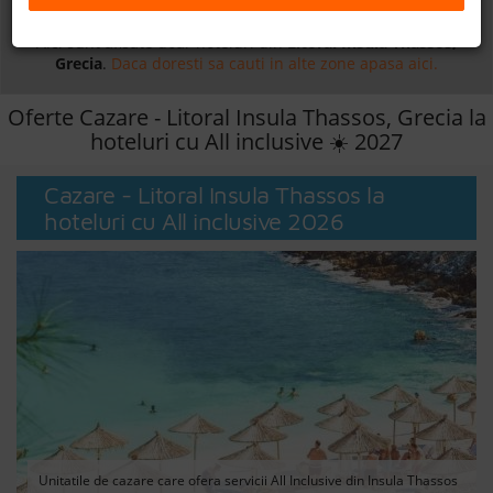
Daca doresti sa cauti
cazare +
avion apasa aici!
B2B
Aici sunt afisate doar hoteluri din
Litoral Insula Thassos,
Grecia
.
Daca doresti sa cauti in alte zone apasa aici.
+40 376 444 888
Oferte Cazare - Litoral Insula Thassos, Grecia la
hoteluri cu All inclusive ☀️ 2027
LEI
EURO
Cazare - Litoral Insula Thassos la
hoteluri cu All inclusive 2026
Unitatile de cazare care ofera servicii All Inclusive din Insula Thassos