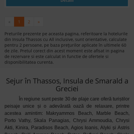
Detalii
«
1
2
»
Preturile prezente pe aceasta pagina, referitoare la hotelurile
din Insula Thassos cu All inclusive, sunt orientative, calculate
pentru 2 persoane, pe baza prețurilor aplicate în ultimele 60
de zile. Pretul corect din acest moment este afisat in pagina
de rezervare si este calculat in functie de ofertele si
disponibilitatea curenta.
Sejur în Thassos, Insula de Smarald a
Greciei
În regiune sunt peste 30 de plaje care oferă turiștilor
peisaje unice și o adevărată oază de relaxare, printre
acestea amintim
:
Makryammos Beach, Marble Beach,
Porto Vathy, Skala Panagias, Chrysi Ammoudia, Chrysi
Akti, Kinira, Paradisos Beach, Agios Ioanis, Alyki și Astris