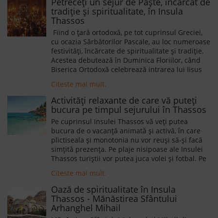
Petreceți un sejur de Paște, încărcat de
tradiție și spiritualitate, în Insula
Thassos
Fiind o țară ortodoxă, pe tot cuprinsul Greciei,
cu ocazia Sărbătorilor Pascale, au loc numeroase
festivități, încărcate de spiritualitate și tradiție.
Acestea debutează în Duminica Floriilor, când
Biserica Ortodoxă celebrează intrarea lui Iisus
Hristos în Ierusalim.
Citeste mai mult.
Activități relaxante de care vă puteți
bucura pe timpul sejurului în Thassos
Pe cuprinsul Insulei Thassos vă veți putea
bucura de o vacanță animată și activă, în care
plictiseala și monotonia nu vor reuși să-și facă
simțită prezența. Pe plaje nisipoase ale Insulei
Thassos turiștii vor putea juca volei și fotbal. Pe
teritoriul insulei, turiștii vor descoperi de
Citeste mai mult.
asemenea un club de tenis. Persoanele care își
doresc să se bucure de o experiență mai
Oază de spiritualitate în Insula
deosebită se pot bucura de cursuri de echitație
Thassos - Mănăstirea Sfântului
în cadrul Thassos Horse Club, din Skala Prinos.
Arhanghel Mihail