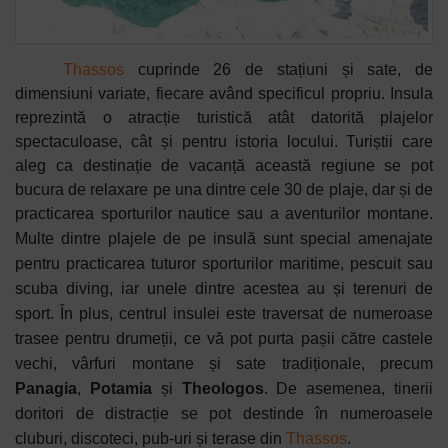
Thassos
cuprinde 26 de stațiuni și sate, de
dimensiuni variate, fiecare având specificul propriu. Insula
reprezintă o atracție turistică atât datorită plajelor
spectaculoase, cât și pentru istoria locului.
Turiștii care
aleg ca destinație de vacanță această regiune se pot
bucura de relaxare pe una dintre cele 30 de plaje, dar și de
practicarea sporturilor nautice sau a aventurilor montane.
Multe dintre
plajele de pe insulă sunt special amenajate
pentru practicarea tuturor sporturilor maritime, pescuit sau
scuba diving, iar unele dintre acestea au și terenuri de
sport. În plus, centrul insulei este traversat de numeroase
trasee pentru drumeții, ce vă pot purta pașii către castele
vechi, vârfuri montane și sate tradiționale, precum
Panagia
,
Potamia
și
Theologos
. De asemenea, tinerii
doritori de distracție se pot destinde în numeroasele
cluburi, discoteci, pub-uri și terase din
Thassos
.