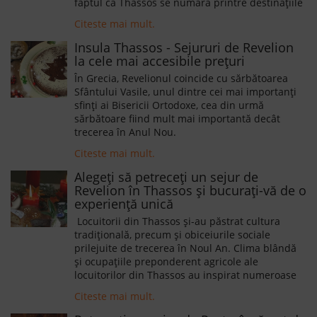
faptul că Thassos se numără printre destinațiile
de top ale Greciei, turiști din întreaga lume
Citeste mai mult.
alegând să-și petreacă vacanțele aici. Dar oare
de ce sunt turiștii atât de fascinanți de Insula
Insula Thassos - Sejururi de Revelion
Thassos? Răspunsul este simplu, dacă ne
la cele mai accesibile prețuri
gândim că plajele sale sunt extrem de curate,
În Grecia, Revelionul coincide cu sărbătoarea
bine întreținute și primitoare.
Sfântului Vasile, unul dintre cei mai importanți
sfinți ai Bisericii Ortodoxe, cea din urmă
sărbătoare fiind mult mai importantă decât
trecerea în Anul Nou.
Citeste mai mult.
Alegeți să petreceți un sejur de
Revelion în Thassos și bucurați-vă de o
experiență unică
Locuitorii din Thassos și-au păstrat cultura
tradițională, precum și obiceiurile sociale
prilejuite de trecerea în Noul An. Clima blândă
și ocupațiile preponderent agricole ale
locuitorilor din Thassos au inspirat numeroase
tradiții și obiceiuri care se respectă până în
Citeste mai mult.
prezent.