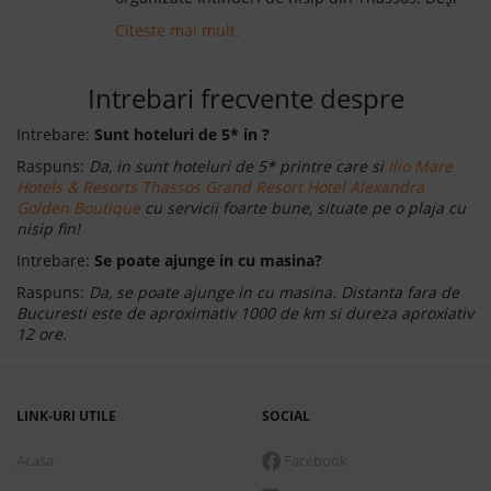
plajele de pe teritoriul insulei sunt amenajate și
Citeste mai mult.
înconjurate de diverse localuri și unități de
cazare moderne, ele nu și-au pierdut încă
specificul natural.
Intrebari frecvente despre
Intrebare:
Sunt hoteluri de 5* in ?
Raspuns:
Da, in sunt hoteluri de 5* printre care si
Ilio Mare
Hotels & Resorts
Thassos Grand Resort
Hotel Alexandra
Golden Boutique
cu servicii foarte bune, situate pe o plaja cu
nisip fin!
Intrebare:
Se poate ajunge in cu masina?
Raspuns:
Da, se poate ajunge in cu masina. Distanta fara de
Bucuresti este de aproximativ 1000 de km si dureza aproxiativ
12 ore.
LINK-URI UTILE
SOCIAL
Acasa
Facebook