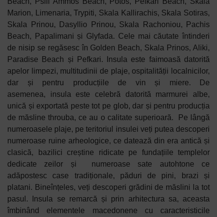
Beach, Psili Ammos Beach, Potos, Pefkari Beach, Skala
Marion, Limenaria, Trypiti, Skala Kallirachis, Skala Sotiras,
Skala Prinou, Dasyllio Prinou, Skala Rachoniou, Pachis
Beach, Papalimani și Glyfada.
Cele mai căutate întinderi
de nisip se regăsesc în Golden Beach, Skala Prinos, Aliki,
Paradise Beach și Pefkari.
Insula este faimoasă datorită
apelor limpezi, multitudinii de plaje, ospitalității localnicilor,
dar și pentru producțiile de vin și miere. De
asemenea,
insula este celebră datorită marmurei albe,
unică și exportată peste tot pe glob, dar și pentru producția
de măsline throuba, ce au o calitate superioară.
Pe lângă
numeroasele
plaje, pe teritoriul insulei veți putea descoperi
numeroase ruine arheologice, ce datează din era antică și
clasică, bazilici creștine ridicate pe fundațiile templelor
dedicate zeilor și numeroase sate autohtone ce
adăpostesc case tradiționale, păduri de pini, brazi și
platani. Bineînțeles, veți descoperi grădini de măslini la tot
pasul. Insula se remarcă și prin arhitectura sa, aceasta
îmbinând elementele macedonene cu caracteristicile