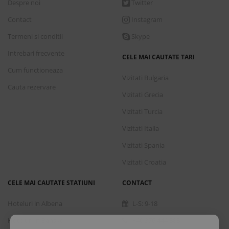
Despre noi
Twitter
Contact
Instagram
Termeni si conditii
Skype
Intrebari frecvente
CELE MAI CAUTATE TARI
Cum functioneaza
Vizitati Bulgaria
Cauta rezervare
Vizitati Grecia
Vizitati Turcia
Vizitati Italia
Vizitati Spania
Vizitati Croatia
CELE MAI CAUTATE STATIUNI
CONTACT
Hoteluri in Albena
L-S: 9-18
Hoteluri in Bansko
+40 376 444 888