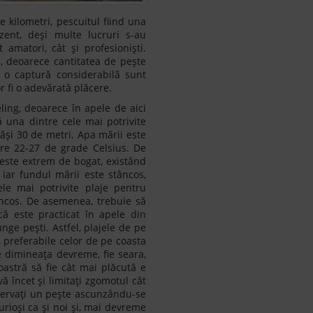
 kilometri, pescuitul fiind una
ezent, deși multe lucruri s-au
amatori, cât și profesioniști.
tă, deoarece cantitatea de pește
 o captură considerabilă sunt
r fi o adevărată plăcere.
ing, deoarece în apele de aici
ă una dintre cele mai potrivite
epăși 30 de metri. Apa mării este
tre 22-27 de grade Celsius. De
 este extrem de bogat, existând
iar fundul mării este stâncos,
le mai potrivite plaje pentru
âncos. De asemenea, trebuie să
că este practicat în apele din
nge pești. Astfel, plajele de pe
d preferabile celor de pe coasta
 dimineața devreme, fie seara,
astră să fie cât mai plăcută e
ă încet și limitați zgomotul cât
bservaţi un pește ascunzându-se
 curioși ca și noi și, mai devreme