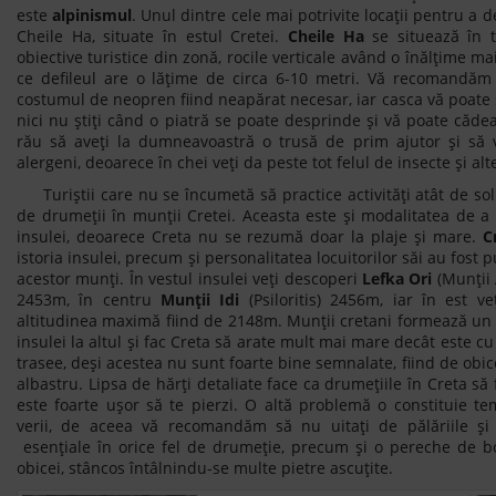
este
alpinismul
. Unul dintre cele mai potrivite locații pentru a 
Cheile Ha, situate în estul Cretei.
Cheile Ha
se situează în t
obiective turistice din zonă, rocile verticale având o înălțime m
ce defileul are o lățime de circa 6-10 metri. Vă recomandăm s
costumul de neopren fiind neapărat necesar, iar casca vă poate
nici nu știți când o piatră se poate desprinde și vă poate căde
rău să aveți la dumneavoastră o trusă de prim ajutor și să v
alergeni, deoarece în chei veți da peste tot felul de insecte și alt
Turiștii care nu se încumetă să practice activități atât de sol
de drumeții în munții Cretei. Aceasta este și modalitatea de 
insulei, deoarece Creta nu se rezumă doar la plaje și mare.
C
istoria insulei, precum și personalitatea locuitorilor săi au fost 
acestor munți. În vestul insulei veți descoperi
Lefka Ori
(Munții 
2453m, în centru
Munții Idi
(Psiloritis) 2456m, iar în est 
altitudinea maximă fiind de 2148m. Munții cretani formează un 
insulei la altul și fac Creta să arate mult mai mare decât este cu
trasee, deși acestea nu sunt foarte bine semnalate, fiind de obic
albastru. Lipsa de hărți detaliate face ca drumețiile în Creta să 
este foarte ușor să te pierzi. O altă problemă o constituie te
verii, de aceea vă recomandăm să nu uitați de pălăriile și s
esențiale în orice fel de drumeție, precum și o pereche de bo
obicei, stâncos întâlnindu-se multe pietre ascuțite.