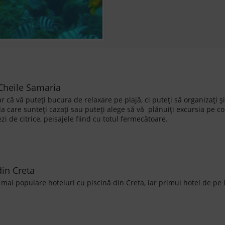
: Cheile Samaria
că vă puteți bucura de relaxare pe plajă, ci puteți să organizați ș
 la care sunteți cazați sau puteți alege să vă plănuiți excursia pe c
i de citrice, peisajele fiind cu totul fermecătoare.
din Creta
mai populare hoteluri cu piscină din Creta, iar primul hotel de pe l