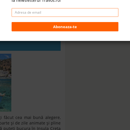
la newsletterul Travos.ro!
Aboneaza-te
uteți bucura pe
i făcut cea mai bună alegere,
arte și de zile animate și pline
vă puteți bucura în Insula Creta