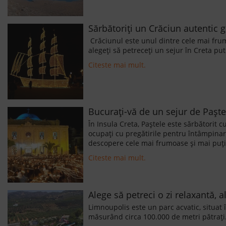
Sărbătoriți un Crăciun autentic g
Crăciunul este unul dintre cele mai frum
alegeți să petreceți un sejur în Creta pu
Citeste mai mult.
Bucurați-vă de un sejur de Paște 
În Insula Creta, Paștele este sărbătorit 
ocupați cu pregătirile pentru întâmpinare
descopere cele mai frumoase și mai puțin
Citeste mai mult.
Alege să petreci o zi relaxantă, 
Limnoupolis este un parc acvatic, situat î
măsurând circa 100.000 de metri pătrați. 