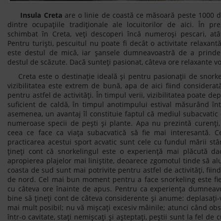
Insula Creta
are o linie de coastă ce măsoară peste 1000 de
dintre ocupațiile tradiționale ale locuitorilor de aici. În pr
schimbat în Creta, veți descoperi încă numeroși pescari, atât 
Pentru turiști, pescuitul nu poate fi decât o activitate relaxan
este destul de mică, iar șansele dumneavoastră de a prinde
destul de scăzute. Dacă sunteți pasionat, câteva ore relaxante vo
Creta este o destinație ideală și pentru pasionații de snorkel
vizibilitatea este extrem de bună, apa de aici fiind considerat
pentru astfel de activități. În timpul verii, vizibilitatea poate d
suficient de caldă, în timpul anotimpului estival măsurând în
asemenea, un avantaj îl constituie faptul că mediul subacvatic
numeroase specii de pești și plante. Apa nu prezintă curenți, 
ceea ce face ca viața subacvatică să fie mai interesantă. Ce
practicarea acestui sport acvatic sunt cele cu fundul mării st
țineți cont că snorkelingul este o experiență mai plăcută da
apropierea plajelor mai liniștite, deoarece zgomotul tinde să alu
coasta de sud sunt mai potrivite pentru astfel de activități, fiin
de nord. Cel mai bun moment pentru a face snorkeling este fie
cu câteva ore înainte de apus. Pentru ca experiența dumneavo
bine să țineți cont de câteva considerente și anume: deplasați-v
mai mult posibil; nu vă mișcaţi excesiv mâinile; atunci când o
într-o cavitate, staţi nemișcaţi și așteptaţi, peștii sunt la fel de