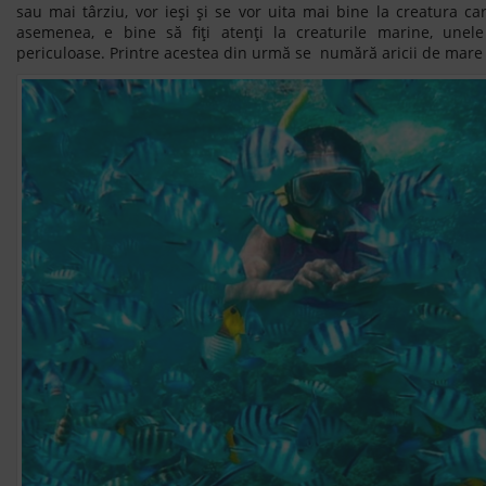
sau mai târziu, vor ieși și se vor uita mai bine la creatura ca
asemenea, e bine să fiți atenți la creaturile marine, unel
periculoase. Printre acestea din urmă se numără aricii de mare ș