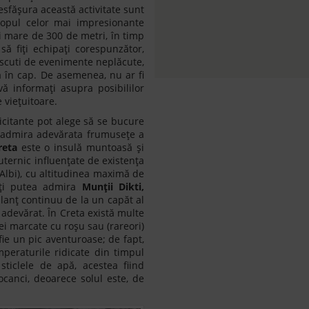
desfășura această activitate sunt
opul celor mai impresionante
ai mare de 300 de metri, în timp
ă fiți echipați corespunzător,
 scuti de evenimente neplăcute,
a în cap. De asemenea, nu ar fi
ă informați asupra posibililor
e viețuitoare.
icitante pot alege să se bucure
a admira adevărata frumusețe a
reta
este o insulă muntoasă și
puternic influențate de existența
Albi), cu altitudinea maximă de
veți putea admira
Munții Dikti,
lanț continuu de la un capăt al
 adevărat. În Creta există multe
ei marcate cu roșu sau (rareori)
fie un pic aventuroase; de fapt,
mperaturile ridicate din timpul
ticlele de apă, acestea fiind
canci, deoarece solul este, de