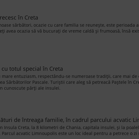
recesc în Creta
oase sărbători, ocazie cu care familia se reunește, este perioada 
teți avea ocazia să vă bucurați de vreme caldă și frumoasă, însă exi
cu totul special în Creta
cu mare entuziasm, respectându-se numeroase tradiții, care mai de ca
a Sărbătorilor Pascale. Turiștii care aleg să petreacă Paștele în C
 cunoscute părți ale insulei.
alături de întreaga familie, în cadrul parcului acvatic 
n Insula Creta, la 8 kilometri de Chania, capitala insulei, și la poal
Parcul acvatic Limnoupolis este un loc ideal pentru a petrece o zi r