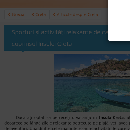
Grecia
Creta
Articole despre Creta
Sporturi și activități relaxante de care vă p
cuprinsul Insulei Creta
Dacă ați optat să petreceți o vacanță în
Insula Creta,
aț
deoarece pe lângă zilele relaxante petrecute pe plajă, veți avea p
de aventuri. Una dintre cele mai interesante activități de care 