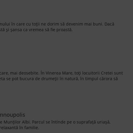
anului în care cu toții ne dorim să devenim mai buni. Dacă
stă și șansa ca vremea să fie proastă.
re, mai deosebite. În Vinerea Mare, toți locuitorii Cretei sunt
reta se pot bucura de drumeții în natură, în timpul cărora să
Limnoupolis
ele Munților Albi. Parcul se întinde pe o suprafață uriașă,
elaxantă în familie.