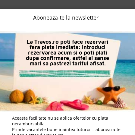
NALIZATA
DESTINATII
LOGIN
EURO
LANGUAGE
B2B
Aboneaza-te la newsletter
La Travos.ro poti face rezervari
fara plata imediata: introduci
rezervarea acum si o poti plati
dupa confirmare, astfel ai sanse
mari sa pastrezi tariful afisat.
Charter Avion Creta
Daca doresti sa cauti
cazare +
avion apasa aici!
Aceasta facilitate nu se aplica ofertelor cu plata
nerambursabila.
Prinde vacantele bune inaintea tuturor – aboneaza-te