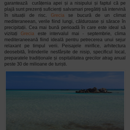
garantează curățenia apei și a nisipului și faptul că pe
plajă sunt prezenți suficienți salvamari pregătiți să intervină
în situații de risc.
Grecia
se bucură de un climat
mediteraneean, verile fiind lungi, călduroase și sărace în
precipitații.
Cea mai bună perioadă în care este ideal să
vizitați
Grecia
este intervalul mai - septembrie, clima
mediteraneeană fiind ideală pentru petrecerea unui sejur
relaxant pe timpul verii. Peisajele mirifice, arhitectura
deosebită, întinderile nesfârșite de nisip, specificul local,
preparatele tradiționale și ospitalitatea grecilor atrag anual
peste 30 de milioane de turiști.