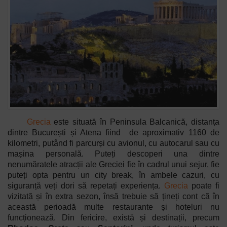
Grecia
este situată în Peninsula Balcanică, distanța
dintre București și Atena fiind de aproximativ 1160 de
kilometri, putând fi parcurși cu avionul, cu autocarul sau cu
mașina personală. Puteți descoperi una dintre
nenumăratele atracții ale Greciei fie în cadrul unui sejur, fie
puteți opta pentru un city break, în ambele cazuri, cu
siguranță veți dori să repetați experiența.
Grecia
poate fi
vizitată și în extra sezon, însă trebuie să țineți cont că în
această perioadă multe restaurante și hoteluri nu
funcționează. Din fericire, există și destinații, precum