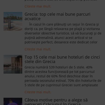
țară încântătoare într-o lumină diferită.
pe plajă, cât și de relaxare într-un cadru
Citeste mai mult.
specializat. În cadrul hotelurilor cu centre spa,
turiștii se vor putea relaxa, vor putea să elimine
Grecia: top cele mai bune parcuri
toxine din corp, să-și îmbunătățească somnul,
acvatice
să-și îmbunătățească imunitatea, să reducă
În cazul în care plănuiți un sejur în Grecia și
anumite dureri și să-și îmbunătățească aspectul
doriți ca, pe lângă relaxarea pe plajă și vizitarea
pielii.
diverselor obiective turistice, să vă bucurați și de
puțină adrenalină, atunci acest articol vi se
potrivește perfect, deoarece este dedicat celor
mai populare aquapark-uri din stațiunile
Citeste mai mult.
grecești.
Top 15 cele mai bune hoteluri de cinci
stele din Grecia
Grecia numără 539 hoteluri de 5 stele. 40%
dintre acestea funcționează pe tot parcursul
anului, restul de 60% fiind deschise doar în
perioada sezonului estival. 70% din hotelurile de
5 stele de pe cuprinsul Greciei sunt amplasate
în insule, iar 30% în zona continentală. În cele ce
Citeste mai mult.
urmează noi am decis să vă prezentăm o parte
dintre cele mai bune hoteluri cotate cu 5 stele
Câteva motive pentru a alege să
de pe cuprinsul Greciei.
petreceți Crăciunul în Grecia