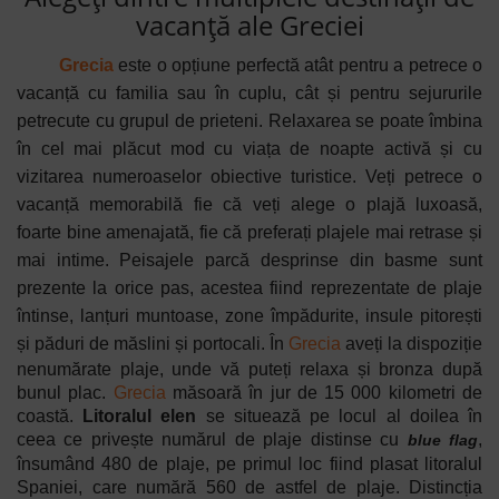
vacanță ale Greciei
Grecia
este o opțiune perfectă atât pentru a petrece o
vacanță cu familia sau în cuplu, cât și pentru sejururile
petrecute cu grupul de prieteni. Relaxarea se poate îmbina
în cel mai plăcut mod cu viața de noapte activă și cu
vizitarea numeroaselor obiective turistice. Veți petrece o
vacanță memorabilă fie că veți alege o plajă luxoasă,
foarte bine amenajată, fie că preferați plajele mai retrase și
mai intime. Peisajele parcă desprinse din basme sunt
prezente la orice pas, acestea fiind reprezentate de plaje
întinse, lanțuri muntoase, zone împădurite, insule pitorești
și păduri de măslini și portocali.
În
Grecia
aveți la dispoziție
nenumărate plaje, unde vă puteți relaxa și bronza după
bunul plac.
Grecia
măsoară în jur de 15 000 kilometri de
coastă.
Litoralul elen
se situează pe locul al doilea în
ceea ce privește numărul de plaje distinse cu
,
blue flag
însumând 480 de plaje, pe primul loc fiind plasat litoralul
Spaniei, care numără 560 de astfel de plaje. Distincția