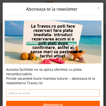
ACASA
×
Aboneaza-te la newsletter
PROMO
Grecia
Grecia
Grecia
La Travos.ro poti face
CAUTA REZERVARE
rezervari fara plata
imediata: introduci
OFERTA PERSONALIZATA
rezervarea acum si o
poti plati dupa
DESPRE NOI
confirmare, astfel ai
sanse mari sa pastrezi
LOGIN
tariful afisat.
CAZARE
Aceasta facilitate nu se aplica ofertelor cu plata
nerambursabila.
CHARTER AVION
Prinde vacantele bune inaintea tuturor – aboneaza-te la
newsletterul Travos.ro!
CAZARE + AUTOCAR
CONTACT
LANGUAGE
Aboneaza-te