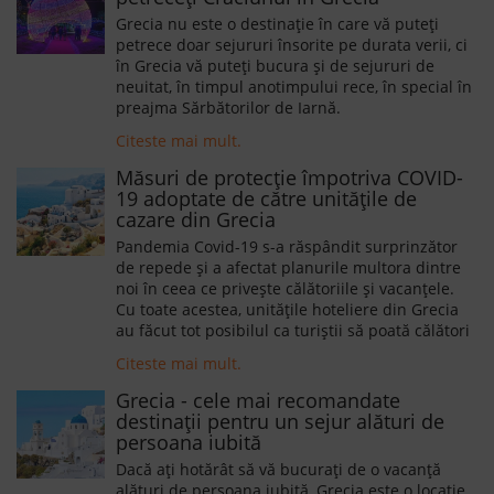
Grecia nu este o destinație în care vă puteți
petrece doar sejururi însorite pe durata verii, ci
în Grecia vă puteți bucura și de sejururi de
neuitat, în timpul anotimpului rece, în special în
preajma Sărbătorilor de Iarnă.
Citeste mai mult.
Măsuri de protecție împotriva COVID-
19 adoptate de către unitățile de
cazare din Grecia
Pandemia Covid-19 s-a răspândit surprinzător
de repede și a afectat planurile multora dintre
noi în ceea ce privește călătoriile și vacanțele.
Cu toate acestea, unitățile hoteliere din Grecia
au făcut tot posibilul ca turiștii să poată călători
și să se poată bucura de vacanța așteptată cu
Citeste mai mult.
atâta nerăbdare.
Grecia - cele mai recomandate
destinații pentru un sejur alături de
persoana iubită
Dacă ați hotărât să vă bucurați de o vacanță
alături de persoana iubită, Grecia este o locație