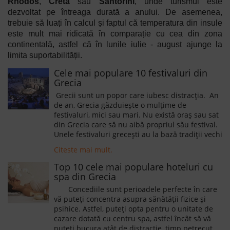
Rhodos
,
Creta
sau
Santorini
, unde turismul este
dezvoltat pe întreaga durată a anului. De asemenea,
trebuie să luați în calcul și faptul că temperatura din insule
este mult mai ridicată în comparație cu cea din zona
continentală, astfel că în lunile iulie - august ajunge la
limita suportabilității.
Cele mai populare 10 festivaluri din
Grecia
Grecii sunt un popor care iubesc distracția. An
de an, Grecia găzduiește o mulțime de
festivaluri, mici sau mari. Nu există oraș sau sat
din Grecia care să nu aibă propriul său festival.
Unele festivaluri grecești au la bază tradiții vechi
de sute de ani, iar multe tradiții și obiceiuri se
Citeste mai mult.
practică cu sfințenie și astăzi. Cu toate acestea,
în Grecia se organizează și numeroase
Top 10 cele mai populare hoteluri cu
festivaluri care celebrează arta modernă,
spa din Grecia
muzica, dansul și preparatele tradiționale.
Concediile sunt perioadele perfecte în care
Participarea de festivaluri este o metodă plăcută
vă puteți concentra asupra sănătății fizice și
de a descoperi cultura grecească, iar odată ce
psihice. Astfel, puteți opta pentru o unitate de
veți lua parte la unele dintre festivaluri
cazare dotată cu centru spa, astfel încât să vă
prezentate de noi mai jos, veți descoperi această
puteți bucura atât de distracție, timp petrecut