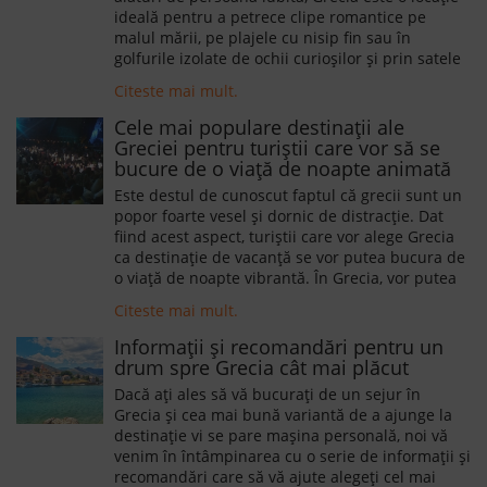
ideală pentru a petrece clipe romantice pe
malul mării, pe plajele cu nisip fin sau în
golfurile izolate de ochii curioșilor și prin satele
în care timpul parcă a încremenit. Insulele
Citeste mai mult.
Ionice sunt una dintre destinațiile pe care vă
sugerăm să le aveți în vedere.
Cele mai populare destinaţii ale
Greciei pentru turiştii care vor să se
bucure de o viaţă de noapte animată
Este destul de cunoscut faptul că grecii sunt un
popor foarte vesel şi dornic de distracţie. Dat
fiind acest aspect, turiștii care vor alege Grecia
ca destinație de vacanță se vor putea bucura de
o viață de noapte vibrantă. În Grecia, vor putea
petrece seri cu muzică grecească tradițională,
Citeste mai mult.
vor putea lua parte la petreceri tematice pe
plajă sau la piscină sau se vor putea distra în
Informații și recomandări pentru un
cele mai celebrele cluburi, unde atmosfera este
drum spre Grecia cât mai plăcut
întreținută de DJ cunoscuți pe plan
Dacă ați ales să vă bucurați de un sejur în
internațional.
Grecia și cea mai bună variantă de a ajunge la
destinație vi se pare mașina personală, noi vă
venim în întâmpinarea cu o serie de informații și
recomandări care să vă ajute alegeți cel mai