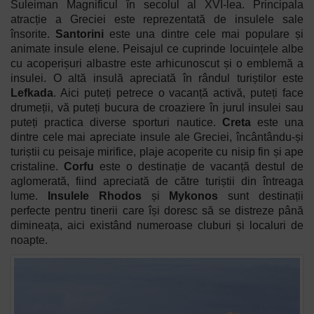
Suleiman Magnificul în secolul al XVI-lea
. Principala
atracție a Greciei este reprezentată de insulele sale
însorite.
Santorini
este una dintre cele mai populare și
animate insule elene. Peisajul ce cuprinde locuințele albe
cu acoperișuri albastre este arhicunoscut și o emblemă a
insulei. O altă insulă apreciată în rândul turiștilor este
Lefkada
. Aici puteți petrece o vacanță activă, puteți face
drumeții, vă puteți bucura de croaziere în jurul insulei sau
puteți practica diverse sporturi nautice.
Creta
este una
dintre cele mai apreciate insule ale Greciei, încântându-și
turiștii cu peisaje mirifice, plaje acoperite cu nisip fin și ape
cristaline.
Corfu
este o destinație de vacanță destul de
aglomerată, fiind apreciată de către turiștii din întreaga
lume.
Insulele Rhodos
și
Mykonos
sunt destinații
perfecte pentru tinerii care își doresc să se distreze până
dimineața, aici existând numeroase cluburi și localuri de
noapte.