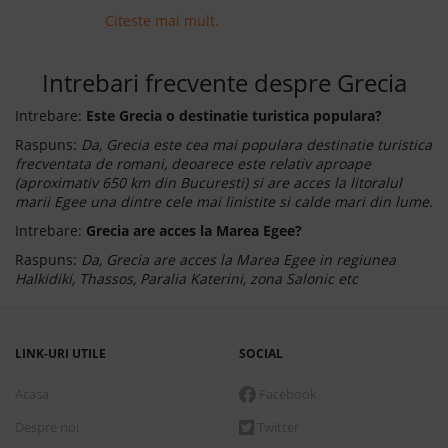
potrivit traseu și să vă scutească de eventualele
Citeste mai mult.
surprize neplăcute care pot apărea de-a lungul
drumului. Pentru a ajunge în Grecia cu mașina
personală va trebui mai întâi să traversați
Intrebari frecvente despre Grecia
Bulgaria.
Intrebare:
Este Grecia o destinatie turistica populara?
Raspuns:
Da, Grecia este cea mai populara destinatie turistica
frecventata de romani, deoarece este relativ aproape
(aproximativ 650 km din Bucuresti) si are acces la litoralul
marii Egee una dintre cele mai linistite si calde mari din lume.
Intrebare:
Grecia are acces la Marea Egee?
Raspuns:
Da, Grecia are acces la Marea Egee in regiunea
Halkidiki, Thassos, Paralia Katerini, zona Salonic etc
LINK-URI UTILE
SOCIAL
Acasa
Facebook
Despre noi
Twitter