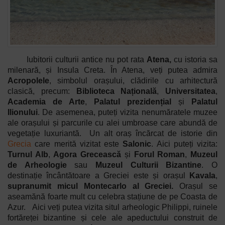
Iubitorii culturii antice nu pot rata
Atena,
cu istoria sa
milenară, și Insula Creta. În Atena, veți putea admira
Acropolele
, simbolul orașului, clădirile cu arhitectură
clasică, precum:
Biblioteca Națională
,
Universitatea
,
Academia de Arte
,
Palatul prezidențial
și
Palatul
Ilionului
. De asemenea, puteți vizita nenumăratele muzee
ale orașului și parcurile cu alei umbroase care abundă de
vegetație luxuriantă. Un alt oraș încărcat de istorie din
Grecia
care merită vizitat este
Salonic
. Aici puteți vizita:
Turnul Alb
,
Agora Grecească
și
Forul Roman
,
Muzeul
de Arheologie
sau
Muzeul Culturii Bizantine
. O
destinație încântătoare a Greciei este și orașul
Kavala
,
supranumit micul Montecarlo al Greciei.
Orașul se
aseamănă foarte mult cu celebra stațiune de pe Coasta de
Azur. Aici veți putea vizita situl arheologic Philippi, ruinele
fortăreței bizantine
și cele ale apeductului construit de