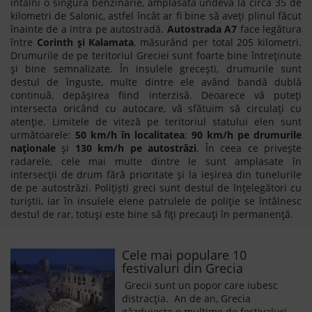
întâlni o singură benzinărie, amplasată undeva la circa 35 de
kilometri de Salonic, astfel încât ar fi bine să aveți plinul făcut
înainte de a intra pe autostradă.
Autostrada A7
face legătura
între
Corinth și Kalamata
, măsurând per total 205 kilometri.
Drumurile de pe teritoriul Greciei sunt foarte bine întreținute
și bine semnalizate. În insulele grecești, drumurile sunt
destul de înguste, multe dintre ele având bandă dublă
continuă, depășirea fiind interzisă. Deoarece vă puteți
intersecta oricând cu autocare, vă sfătuim să circulați cu
atenție. Limitele de viteză pe teritoriul statului elen sunt
următoarele:
50 km/h în localitatea
;
90 km/h pe drumurile
naţionale
şi
130 km/h pe autostrăzi
. În ceea ce priveşte
radarele, cele mai multe dintre le sunt amplasate în
intersecții de drum fără prioritate și la ieșirea din tunelurile
de pe autostrăzi. Polițiști greci sunt destul de înțelegători cu
turiștii, iar în insulele elene patrulele de poliție se întâlnesc
destul de rar, totuși este bine să fiți precauți în permanență.
Cele mai populare 10
festivaluri din Grecia
Grecii sunt un popor care iubesc
distracția. An de an, Grecia
găzduiește o mulțime de festivaluri,