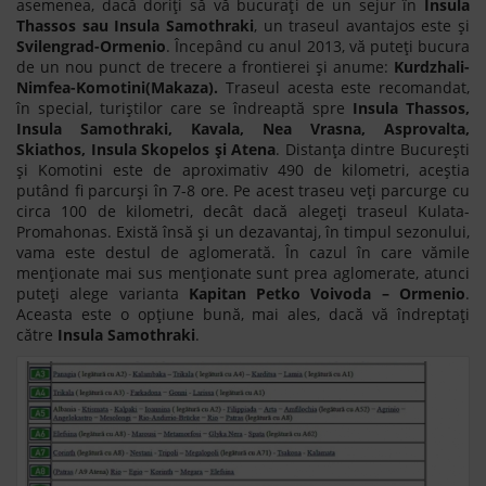
asemenea, dacă doriți să vă bucurați de un sejur în
Insula
Thassos sau Insula Samothraki
, un traseul avantajos este și
Svilengrad-Ormenio
. Începând cu anul 2013, vă puteți bucura
de un nou punct de trecere a frontierei și anume:
Kurdzhali-
Nimfea-Komotini(Makaza).
Traseul acesta este recomandat,
în special, turiștilor care se îndreaptă spre
Insula Thassos,
Insula Samothraki, Kavala, Nea Vrasna, Asprovalta,
Skiathos, Insula Skopelos și Atena
. Distanța dintre București
și Komotini este de aproximativ 490 de kilometri, aceștia
putând fi parcurși în 7-8 ore. Pe acest traseu veți parcurge cu
circa 100 de kilometri, decât dacă alegeți traseul Kulata-
Promahonas. Există însă și un dezavantaj, în timpul sezonului,
vama este destul de aglomerată. În cazul în care vămile
menționate mai sus menționate sunt prea aglomerate, atunci
puteți alege varianta
Kapitan Petko Voivoda – Ormenio
.
Aceasta este o opțiune bună, mai ales, dacă vă îndreptați
către
Insula Samothraki
.