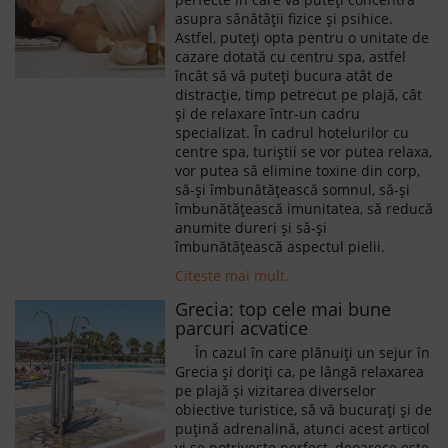
asupra sănătății fizice și psihice.
Astfel, puteți opta pentru o unitate de
cazare dotată cu centru spa, astfel
încât să vă puteți bucura atât de
distracție, timp petrecut pe plajă, cât
și de relaxare într-un cadru
specializat. În cadrul hotelurilor cu
centre spa, turiștii se vor putea relaxa,
vor putea să elimine toxine din corp,
să-și îmbunătățească somnul, să-și
îmbunătățească imunitatea, să reducă
anumite dureri și să-și
îmbunătățească aspectul pielii.
Citeste mai mult.
Grecia: top cele mai bune
parcuri acvatice
În cazul în care plănuiți un sejur în
Grecia și doriți ca, pe lângă relaxarea
pe plajă și vizitarea diverselor
obiective turistice, să vă bucurați și de
puțină adrenalină, atunci acest articol
vi se potrivește perfect, deoarece este