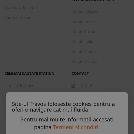
Cum functioneaza
Vizitati Bulgaria
Cauta rezervare
Vizitati Grecia
Vizitati Turcia
Vizitati Italia
Vizitati Spania
Vizitati Croatia
CELE MAI CAUTATE STATIUNI
CONTACT
Hoteluri in Albena
L-S: 9-18
Hoteluri in Bansko
+40 376 444 888
Site-ul Travos foloseste cookies pentru a
Hoteluri in Nisipurile de Aur
office@travos.ro
oferi o navigare cat mai fluida
Hoteluri in Atena
Abonare newsletter
Pentru mai multe informatii accesati
Hoteluri in Antalya
pagina
Termeni si conditii