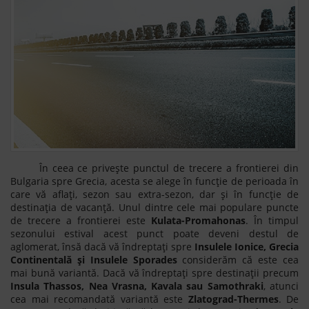
În ceea ce privește punctul de trecere a frontierei din
Bulgaria spre Grecia, acesta se alege în funcție de perioada în
care vă aflați, sezon sau extra-sezon, dar și în funcție de
destinația de vacanță. Unul dintre cele mai populare puncte
de trecere a frontierei este
Kulata-Promahonas
. În timpul
sezonului estival acest punct poate deveni destul de
aglomerat, însă dacă vă îndreptați spre
Insulele Ionice, Grecia
Continentală și Insulele Sporades
considerăm că este cea
mai bună variantă. Dacă vă îndreptați spre destinații precum
Insula Thassos, Nea Vrasna, Kavala sau Samothraki
, atunci
cea mai recomandată variantă este
Zlatograd-Thermes
. De