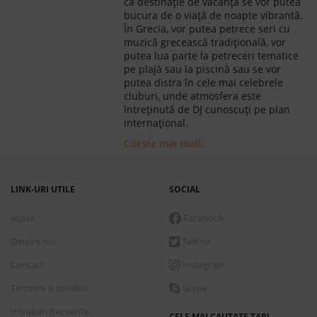
ca destinație de vacanță se vor putea
bucura de o viață de noapte vibrantă.
În Grecia, vor putea petrece seri cu
muzică grecească tradițională, vor
putea lua parte la petreceri tematice
pe plajă sau la piscină sau se vor
putea distra în cele mai celebrele
cluburi, unde atmosfera este
întreținută de DJ cunoscuți pe plan
internațional.
Citeste mai mult.
LINK-URI UTILE
SOCIAL
Acasa
Facebook
Despre noi
Twitter
Contact
Instagram
Termeni si conditii
Skype
Intrebari frecvente
CELE MAI CAUTATE TARI