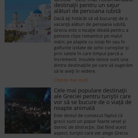
destinații pentru un sejur
alături de persoana iubită
Dacă ați hotărât să vă bucurați de o
vacanță alături de persoana iubită,
Grecia este o locație ideală pentru a
petrece clipe romantice pe malul
mării, pe plajele cu nisip fin sau în
golfurile izolate de ochii curioșilor și
prin satele în care timpul parcă a
încremenit. Insulele Ionice sunt una
dintre destinațiile pe care vă sugerăm
să le aveți în vedere.
Citeste mai mult.
Cele mai populare destinaţii
ale Greciei pentru turiştii care
vor să se bucure de o viaţă de
noapte animată
Este destul de cunoscut faptul că
grecii sunt un popor foarte vesel şi
dornic de distracţie. Dat fiind acest
aspect, turiștii care vor alege Grecia