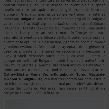
informații și recomandări care să să vă ajute alegeți cel mai
potrivit traseu și să vă scutească de eventualele surprize
neplăcute care pot apărea de-a lungul drumului. Pentru a
ajunge în Grecia cu mașina personală va trebui mai întâi să
traversați
Bulgaria
. Din start, este bine să știți că în Bulgaria
va trebuie să achitați vigneta, o taxă de drum asemănătoare
R0vignetei. Această taxă poate fi cumpărată pentru mai multe
zile sau chiar pentru an, prin urmare, în funcție de durata
sejurului și eventualele viitoare călătorii, puteți alege cea mai
avantajoasă opțiune. De asemenea, vigneta se poate cumpăra
și online, evitând astfel timpul de așteptare de la ghișee. În
ceea ce privește alimentarea vă recomandăm benzinăriile
OMV și Shell, deoarece puteți plăti și cu cardul. Pentru a
ajunge pe teritoriul Bulgariei puteți traversa frontieră prin
mai multe puncte și anume:
Bechet-Oriahovo
;
Calafat-Vidin
,
unde taxa de trecere peste pod este de 6 euro/autoturism;
Ostrov-Silistra
;
Vama Veche-Durankulak
;
Turnu Măgurele-
Nikopol
și
Giugiu-Ruse
, cea mai frecventată variantă. Circulă
tot felul de povești, mai mult sau mai puțin adevărate, despre
poliția din Bulgaria. Veți avea mari șanse să fiți opriți de
poliție pe centura Sofiei și în Ruse.