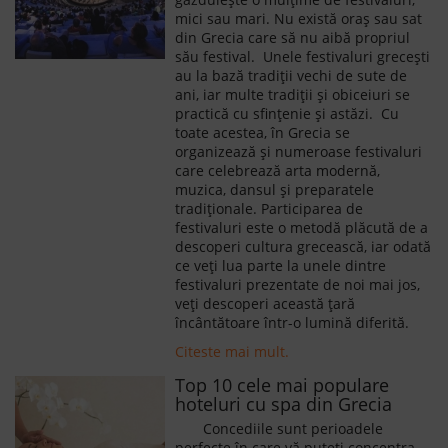
mici sau mari. Nu există oraș sau sat
din Grecia care să nu aibă propriul
său festival. Unele festivaluri grecești
au la bază tradiții vechi de sute de
ani, iar multe tradiții și obiceiuri se
practică cu sfințenie și astăzi. Cu
toate acestea, în Grecia se
organizează și numeroase festivaluri
care celebrează arta modernă,
muzica, dansul și preparatele
tradiționale. Participarea de
festivaluri este o metodă plăcută de a
descoperi cultura grecească, iar odată
ce veți lua parte la unele dintre
festivaluri prezentate de noi mai jos,
veți descoperi această țară
încântătoare într-o lumină diferită.
Citeste mai mult.
Top 10 cele mai populare
hoteluri cu spa din Grecia
Concediile sunt perioadele
perfecte în care vă puteți concentra