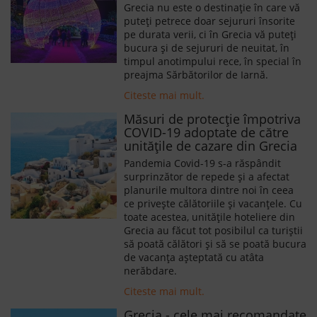
Grecia nu este o destinație în care vă
puteți petrece doar sejururi însorite
pe durata verii, ci în Grecia vă puteți
bucura și de sejururi de neuitat, în
timpul anotimpului rece, în special în
preajma Sărbătorilor de Iarnă.
Citeste mai mult.
Măsuri de protecție împotriva
COVID-19 adoptate de către
unitățile de cazare din Grecia
Pandemia Covid-19 s-a răspândit
surprinzător de repede și a afectat
planurile multora dintre noi în ceea
ce privește călătoriile și vacanțele. Cu
toate acestea, unitățile hoteliere din
Grecia au făcut tot posibilul ca turiștii
să poată călători și să se poată bucura
de vacanța așteptată cu atâta
nerăbdare.
Citeste mai mult.
Grecia - cele mai recomandate