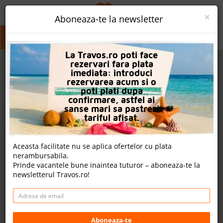
ACASA
×
Aboneaza-te la newsletter
PROMO
Grecia
Grecia
Grecia
La Travos.ro poti face
CAUTA REZERVARE
rezervari fara plata
imediata: introduci
OFERTA PERSONALIZATA
rezervarea acum si o
poti plati dupa
DESPRE NOI
confirmare, astfel ai
sanse mari sa pastrezi
LOGIN
tariful afisat.
CAZARE
Aceasta facilitate nu se aplica ofertelor cu plata
nerambursabila.
CHARTER AVION
Prinde vacantele bune inaintea tuturor – aboneaza-te la
newsletterul Travos.ro!
CAZARE + AUTOCAR
2
CONTACT
Cauta
LANGUAGE
Aboneaza-te