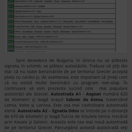
Spre deosebire de Bulgaria, în Grecia nu se plătește
vigneta, în schimb, se plătesc autostăzile. Trebuie să știți din
star că nu toate benzinăriile de pe teritoriul Greciei acceptă
plata cu cardul și, de asemenea, este important să țineți cont
că nu există multe benzinării cu program non-stop. În
continuare vă vom prezenta sucind cele mai populare
autostrăzi ale Greciei.
Autostrada A1 - Aegean
numără 620
de kilometri și leagă orașul
Salonic de Atena
, traversând
Lamia, Volos și Larissa. Este cea mai costisitoare autostradă
elenă.
Autostrada A2 – Egnatia Odos
se întinde pe o distanță
de 670 de kilometri și leagă Turcia de Insulele Ionice, trecând
prin Kavala și Salonic. Aceasta este cea mai nouă autostradă
de pe teritoriul Greciei. Parcurgând această autostradă veți