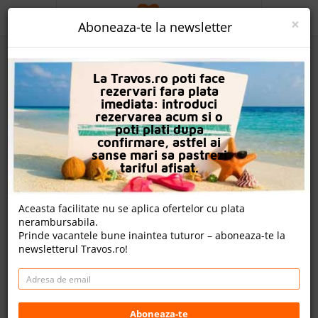
ACASA
×
Aboneaza-te la newsletter
PROMO
La Travos.ro poti face
CAUTA REZERVARE
rezervari fara plata
imediata: introduci
OFERTA PERSONALIZATA
rezervarea acum si o
poti plati dupa
DESPRE NOI
confirmare, astfel ai
sanse mari sa pastrezi
Hotel Imaret
LOGIN
tariful afisat.
CAZARE
Aceasta facilitate nu se aplica ofertelor cu plata
nota Travos: 9.0
nerambursabila.
CHARTER AVION
Prinde vacantele bune inaintea tuturor – aboneaza-te la
Kavala City (kavala), Kavala, Grecia
newsletterul Travos.ro!
CAZARE + AUTOCAR
Cazare
CONTACT
Charter avion
LANGUAGE
Aboneaza-te
Cazare + Autocar