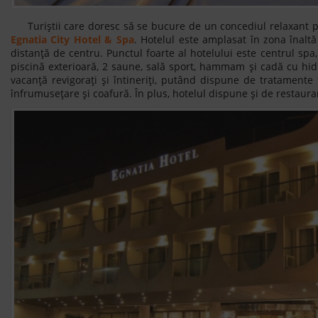
Turiștii care doresc să se bucure de un concediul relaxant po
Egnatia City Hotel & Spa
. Hotelul este amplasat în zona înaltă
distanță de centru. Punctul foarte al hotelului este centrul spa
piscină exterioară, 2 saune, sală sport, hammam și cadă cu hidr
vacanță revigorați și întineriți, putând dispune de tratamente f
înfrumusețare și coafură. În plus, hotelul dispune și de restaura