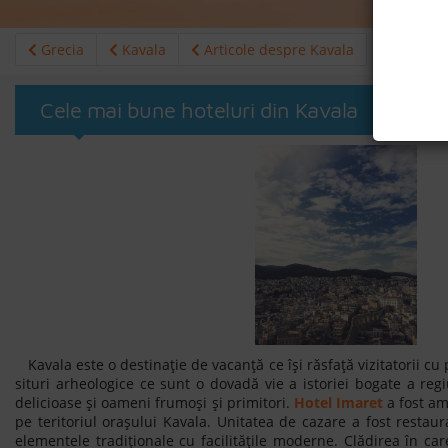
Grecia
Kavala
Articole despre Kavala
Cele mai bune hoteluri din Kavala
Kavala este o destinație de vacanță ce își răsfață vizitatorii cu 
situri arheologice ce sunt o dovadă vie a istoriei bogate a re
delicioase și oameni frumoși și primitori.
Hotel Imaret
a fost am
pe teritoriul orașului Kavala. Unitatea de cazare a fost restau
elementele tradiționale cu facilitățile moderne. Clădirea în ca