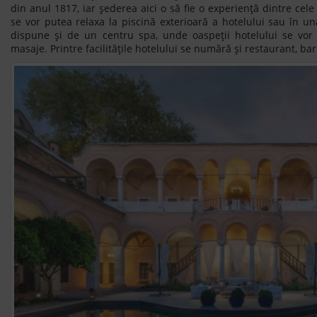
din anul 1817, iar șederea aici o să fie o experiență dintre cele 
se vor putea relaxa la piscină exterioară a hotelului sau în una
dispune și de un centru spa, unde oaspeții hotelului se v
masaje. Printre facilitățile hotelului se numără și restaurant, bar