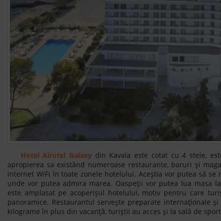
Hotel Airotel Galaxy
din Kavala este cotat cu 4 stele, est
apropierea sa existând numeroase restaurante, baruri și magazi
internet WiFi în toate zonele hotelului. Aceștia vor putea să se 
unde vor putea admira marea. Oaspeții vor putea lua masa la 
este amplasat pe acoperișul hotelului, motiv pentru care turiș
panoramice. Restaurantul servește preparate internaționale și 
kilograme în plus din vacanță, turiștii au acces și la sală de spor