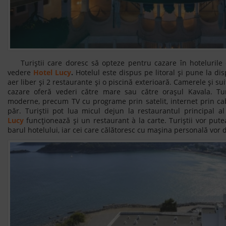
Turiștii care doresc să opteze pentru cazare în hotelurile 
vedere
Hotel Lucy
.
Hotelul este dispus pe litoral și pune la dis
aer liber și 2 restaurante și o piscină exterioară. Camerele și su
cazare oferă vederi către mare sau către orașul Kavala. Turi
moderne, precum TV cu programe prin satelit, internet prin cab
păr. Turiștii pot lua micul dejun la restaurantul principal a
Lucy
funcționează și un restaurant à la carte. Turiștii vor pute
barul hotelului, iar cei care călătoresc cu mașina personală vor