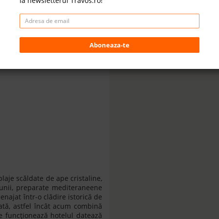
la newsletterul Travos.ro!
Aboneaza-te
plaje scăldate de ape cristaline,
giunii, preparate mediteraneene
enajat într-o clădire istorică de
rată, astfel încât acum combină
re funcționează hotelul datează