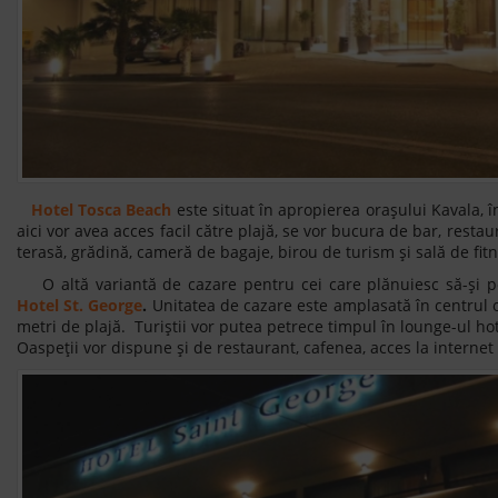
Hotel Tosca Beach
este situat în apropierea orașului Kavala, în 
aici vor avea acces facil către plajă, se vor bucura de bar, restau
terasă, grădină, cameră de bagaje, birou de turism și sală de fit
O altă variantă de cazare pentru cei care plănuiesc să-și pe
Hotel St. George
.
Unitatea de cazare este amplasată în centrul o
metri de plajă. Turiștii vor putea petrece timpul în lounge-ul hot
Oaspeții vor dispune și de restaurant, cafenea, acces la internet 