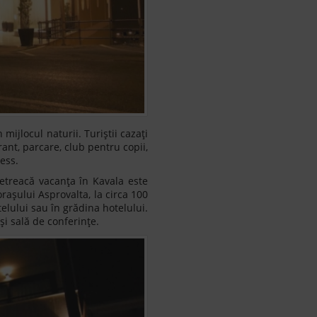
mijlocul naturii. Turiștii cazați
rant, parcare, club pentru copii,
ness.
treacă vacanța în Kavala este
rașului Asprovalta, la circa 100
elului sau în grădina hotelului.
și sală de conferințe.