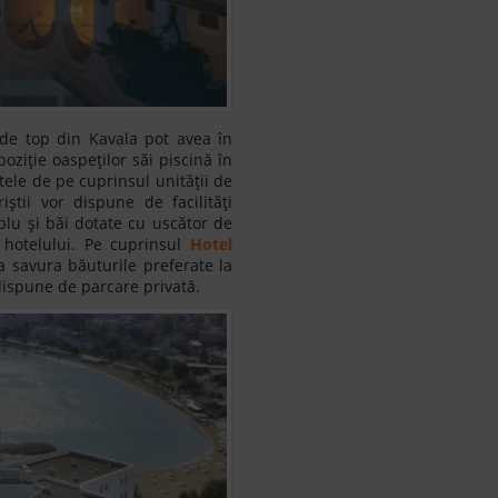
de top din Kavala pot avea în
poziție oaspeților săi piscină în
itele de pe cuprinsul unității de
știi vor dispune de facilități
lu și băi dotate cu uscător de
l hotelului. Pe cuprinsul
Hotel
a savura băuturile preferate la
 dispune de parcare privată.