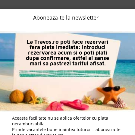
NALIZATA
DESTINATII
LOGIN
EURO
LANGUAGE
B2B
Aboneaza-te la newsletter
La Travos.ro poti face rezervari
fara plata imediata: introduci
rezervarea acum si o poti plati
dupa confirmare, astfel ai sanse
mari sa pastrezi tariful afisat.
Charter Avion Kavala
Daca doresti sa cauti
cazare +
avion apasa aici!
Aceasta facilitate nu se aplica ofertelor cu plata
nerambursabila.
Prinde vacantele bune inaintea tuturor – aboneaza-te