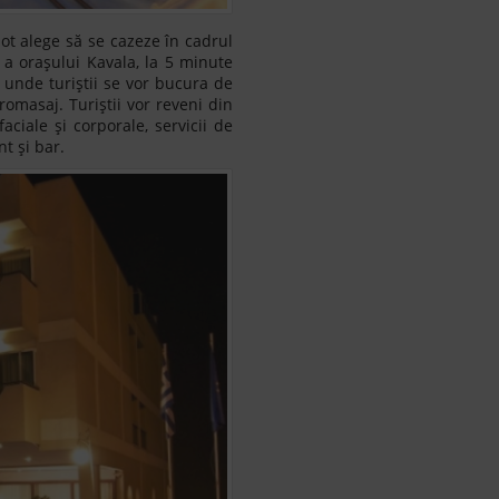
t alege să se cazeze în cadrul
 a orașului Kavala, la 5 minute
, unde turiștii se vor bucura de
omasaj. Turiștii vor reveni din
aciale și corporale, servicii de
nt și bar.