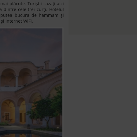
mai plăcute. Turiștii cazați aici
 dintre cele trei curți. Hotelul
or putea bucura de hammam și
 și internet WiFi.