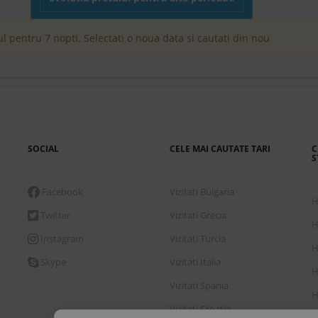
l pentru 7 nopti. Selectati o noua data si cautati din nou
SOCIAL
CELE MAI CAUTATE TARI
C
S
Facebook
Vizitati Bulgaria
H
Twitter
Vizitati Grecia
H
Instagram
Vizitati Turcia
H
Skype
Vizitati Italia
H
Vizitati Spania
H
Vizitati Croatia