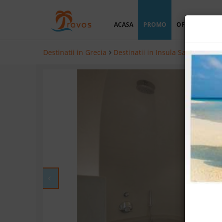
ACASA
PROMO
OFERTA PERSO
Destinatii in Grecia
Destinatii in Insula Santorini
Ho