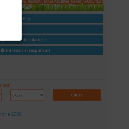
Hoteluri in Fira
Articole
Conditii de calatorie
Intrebari si raspunsuri
 aici.
Cauta
mbrie 2026