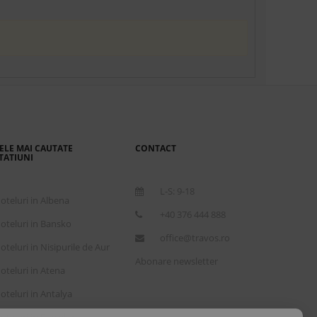
ELE MAI CAUTATE
CONTACT
TATIUNI
L-S: 9-18
oteluri in Albena
+40 376 444 888
oteluri in Bansko
office@travos.ro
oteluri in Nisipurile de Aur
Abonare newsletter
oteluri in Atena
oteluri in Antalya