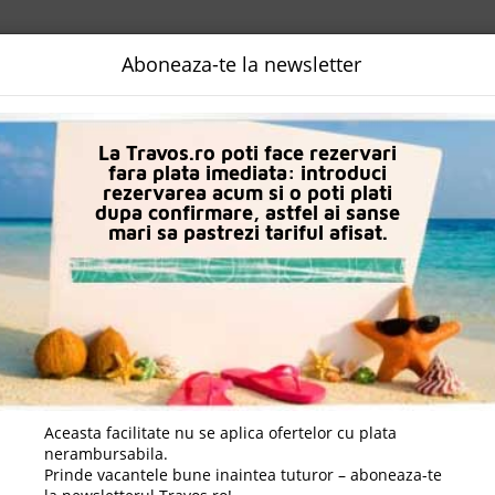
NALIZATA
DESTINATII
LOGIN
EURO
LANGUAGE
B2B
Aboneaza-te la newsletter
teluri in Fira
Hotel Volcano View
La Travos.ro poti face rezervari
fara plata imediata: introduci
rezervarea acum si o poti plati
dupa confirmare, astfel ai sanse
mari sa pastrezi tariful afisat.
Aceasta facilitate nu se aplica ofertelor cu plata
nerambursabila.
Prinde vacantele bune inaintea tuturor – aboneaza-te