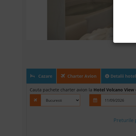
Cazare
Charter Avion
Detalii hotel
Cauta pachete charter avion la
Hotel Volcano View
Preturile