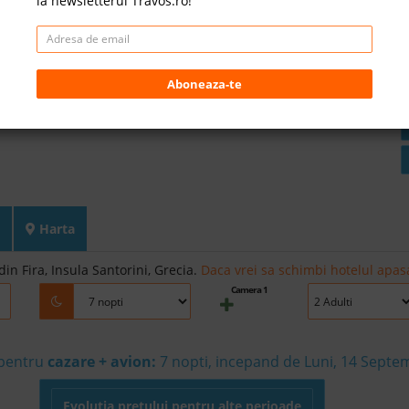
la newsletterul Travos.ro!
Aboneaza-te
Harta
din Fira, Insula Santorini, Grecia.
Daca vrei sa schimbi hotelul apasa
Camera 1
 pentru
cazare + avion:
7
nopti, incepand de Luni, 14 Septe
Evolutia pretului pentru alte perioade