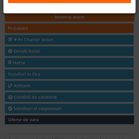
Cazare
- 1,398.00 EUR
B2B
Rezerva acum
Cazare
+40 376 444 888
Charter avion
LEI
EURO
Detalii hotel
Harta
Hoteluri in Fira
Articole
Conditii de calatorie
Intrebari si raspunsuri
Oferte de vara