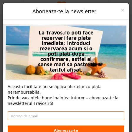
ACASA
×
Aboneaza-te la newsletter
PROMO
La Travos.ro poti face
CAUTA REZERVARE
rezervari fara plata
imediata: introduci
OFERTA PERSONALIZATA
rezervarea acum si o
poti plati dupa
DESPRE NOI
confirmare, astfel ai
sanse mari sa pastrezi
Hotel El Greco
LOGIN
tariful afisat.
CAZARE
Nota
Aceasta facilitate nu se aplica ofertelor cu plata
9.0
9.2
0.0
8.4
nerambursabila.
CHARTER AVION
1544
917
nu
Prinde vacantele bune inaintea tuturor – aboneaza-te la
evaluari
evaluari
avem
newsletterul Travos.ro!
evaluari
CAZARE + AUTOCAR
nota Travos: 8.4
CONTACT
Fira, Insula Santorini, Grecia
LANGUAGE
Aboneaza-te