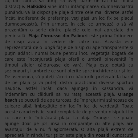
că, din contra, vă doriți să aveți parte de cât mai multă
distracție,
Halkidiki
vine întru întâmpinarea dumneavoastră
punându-vă la dispoziție plaje dintre cele mai diverse, astfel
încât, indiferent de preferințe, veți găsi un loc fix pe placul
dumneavoastră. Prin urmare, în cele ce urmează o să vă
prezentăm o serie dintre plajele cele mai apreciate din
peninsulă.
Plaja Chrousso din Paliouri
este prima întindere
de nisip avută în vedere de către noi. Aceasta este
reprezentată de o lungă fâșie de nisip cu ape transparente și
puțin adânci, numai bune pentru înot. Vegetația bogată de
care este înconjurată plaja oferă o umbră binevenită în
timpul zilelor călduroase de vară. Plaja este dotată cu
șezlonguri și umbrele ce sunt oferite spre închiriere turiștilor.
De asemenea, vă puteți răcori cu băuturile preferate la barul
de pe plajă și vă puteți distra practicând diverse sporturi
nautice, astfel încât, dacă ajungeți în Kassandra, vă
îndemnăm cu căldură să nu ratați această plajă.
Orange
beach
se bucură de ape turcoaz, de împrejurimi stâncoase de
culoare albă, îmbogățite din loc în loc de verdeață. Toate
aceste caracteristici sunt completate de prezența nisipului fin
cu care este îmbrăcată plaja. La plaja Orange se poate
ajunge doar pe jos, însă în comparație cu alte plaje, are
avantajul de a nu fi aglomerată. O altă plajă extrem de
apreciată în rândul turiștilor este plaja din
Possidi
cunoscută