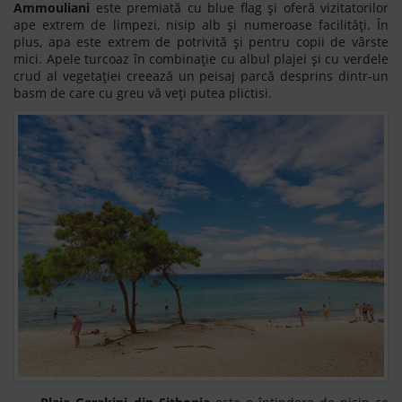
Ammouliani
este premiată cu blue flag și oferă vizitatorilor
ape extrem de limpezi, nisip alb și numeroase facilități. În
plus, apa este extrem de potrivită și pentru copii de vârste
mici. Apele turcoaz în combinație cu albul plajei și cu verdele
crud al vegetației creează un peisaj parcă desprins dintr-un
basm de care cu greu vă veți putea plictisi.