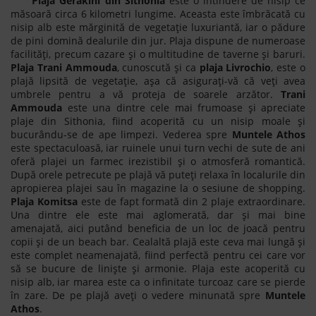
Plaja Gerakini din Sithonia
este o întindere de nisip ce
măsoară circa 6 kilometri lungime. Aceasta este îmbrăcată cu
nisip alb este mărginită de vegetație luxuriantă, iar o pădure
de pini domină dealurile din jur. Plaja dispune de numeroase
facilități, precum cazare și o multitudine de taverne și baruri.
Plaja Trani Ammouda
, cunoscută şi ca
plaja Livrochio
, este o
plajă lipsită de vegetaţie, aşa că asiguraţi-vă că veți avea
umbrele pentru a vă proteja de soarele arzător.
Trani
Ammouda
este una dintre cele mai frumoase și apreciate
plaje din Sithonia, fiind acoperită cu un nisip moale și
bucurându-se de ape limpezi. Vederea spre
Muntele Athos
este spectaculoasă, iar ruinele unui turn vechi de sute de ani
oferă plajei un farmec irezistibil și o atmosferă romantică.
După orele petrecute pe plajă vă puteți relaxa în localurile din
apropierea plajei sau în magazine la o sesiune de shopping.
Plaja Komitsa
este de fapt formată din 2 plaje extraordinare.
Una dintre ele este mai aglomerată, dar și mai bine
amenajată, aici putând beneficia de un loc de joacă pentru
copii și de un beach bar. Cealaltă plajă este ceva mai lungă și
este complet neamenajată, fiind perfectă pentru cei care vor
să se bucure de liniște și armonie. Plaja este acoperită cu
nisip alb, iar marea este ca o infinitate turcoaz care se pierde
în zare. De pe plajă aveți o vedere minunată spre
Muntele
Athos
.