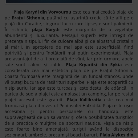
Plaja Karydi din Vorvourou
este cea mai exotică plaja de
pe
Brațul Sithonia
, putând cu ușurință crede că te afli pe o
plajă din Caraibe, singurul lucru care lipsește sunt palmierii.
În schimb,
plaja Karydi
este mărginită de o vegetație
abundentă și luxuriantă. Peisajul superb este întregit de
prezența nisipului fin de culoare albă și de albastrul cristalin
al mării. În apropiere de mal apa este superficială, fiind
potrivită și pentru înotătorii mai puțin experimentați. Plaja
are avantajul de a fi protejată de vânt, iar prin urmare, apele
sale sunt calme și calde.
Plaja Kryaritsi din Sykia
este
considerată cea mai estetică plajă de pe Brațul Sithonia.
Coasta frumoasă este mărginită de un fundal stâncos, unde
vă puteți bucura de răsărituri superbe. Plaja este acoperită cu
nisip auriu, iar apa este turcoaz și este destul de adâncă. În
partea de sud a plajei este amplasat un camping, iar pe restul
plajei accesul este gratuit.
Plaja Kallikratia
este cea mai
frumoasă plaja din vestul Peninsulei Halkidiki. Plaja este ușor
accesibilă și pentru persoanele cu handicap, este
supravegheată de un salvamar și oferă posibilitatea turiștilor
de a practica o mulțime de sporturi nautice. Fâșia de nisip
este foarte bine amenajată, turiștii având la dispoziție
șezlonguri, umbrele, precum și beach baruri.
Plaja Alykes din