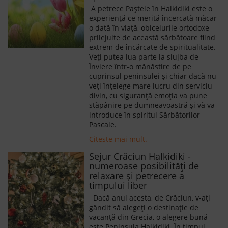
A petrece Paștele în Halkidiki este o
experiență ce merită încercată măcar
o dată în viață, obiceiurile ortodoxe
prilejuite de această sărbătoare fiind
extrem de încărcate de spiritualitate.
Veți putea lua parte la slujba de
Înviere într-o mănăstire de pe
cuprinsul peninsulei și chiar dacă nu
veți înțelege mare lucru din serviciu
divin, cu siguranță emoția va pune
stăpânire pe dumneavoastră și vă va
introduce în spiritul Sărbătorilor
Pascale.
Citeste mai mult.
Sejur Crăciun Halkidiki -
numeroase posibilități de
relaxare și petrecere a
timpului liber
Dacă anul acesta, de Crăciun, v-ați
gândit să alegeți o destinație de
vacanță din Grecia, o alegere bună
este Peninsula Halkidiki. În timpul