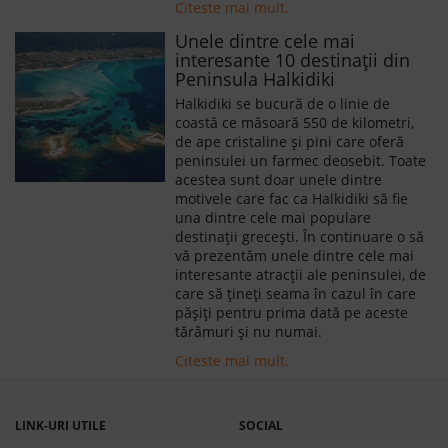
Citeste mai mult.
Unele dintre cele mai
interesante 10 destinații din
Peninsula Halkidiki
Halkidiki se bucură de o linie de
coastă ce măsoară 550 de kilometri,
de ape cristaline și pini care oferă
peninsulei un farmec deosebit. Toate
acestea sunt doar unele dintre
motivele care fac ca Halkidiki să fie
una dintre cele mai populare
destinații grecești. În continuare o să
vă prezentăm unele dintre cele mai
interesante atracții ale peninsulei, de
care să țineți seama în cazul în care
pășiți pentru prima dată pe aceste
tărâmuri și nu numai.
Citeste mai mult.
LINK-URI UTILE
SOCIAL