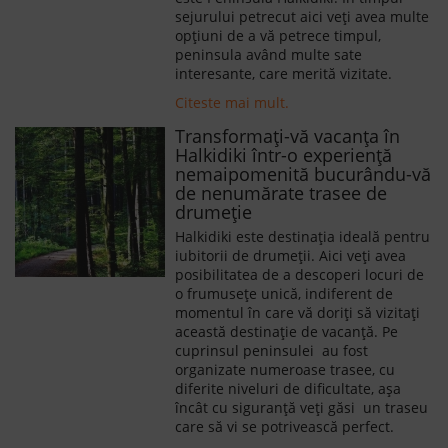
sejurului petrecut aici veți avea multe
opțiuni de a vă petrece timpul,
peninsula având multe sate
interesante, care merită vizitate.
Citeste mai mult.
Transformați-vă vacanța în
Halkidiki într-o experiență
nemaipomenită bucurându-vă
de nenumărate trasee de
drumeție
Halkidiki este destinația ideală pentru
iubitorii de drumeții. Aici veți avea
posibilitatea de a descoperi locuri de
o frumusețe unică, indiferent de
momentul în care vă doriți să vizitați
această destinație de vacanță. Pe
cuprinsul peninsulei au fost
organizate numeroase trasee, cu
diferite niveluri de dificultate, așa
încât cu siguranță veți găsi un traseu
care să vi se potrivească perfect.