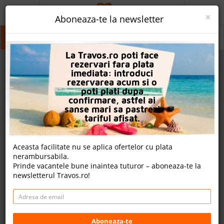
ACASA
×
Aboneaza-te la newsletter
PROMO
Halkidiki
Halkidiki
Halkidiki
La Travos.ro poti face
CAUTA REZERVARE
rezervari fara plata
imediata: introduci
OFERTA PERSONALIZATA
rezervarea acum si o
poti plati dupa
DESPRE NOI
confirmare, astfel ai
sanse mari sa pastrezi
LOGIN
tariful afisat.
CAZARE
Aceasta facilitate nu se aplica ofertelor cu plata
nerambursabila.
CHARTER AVION
Prinde vacantele bune inaintea tuturor – aboneaza-te la
newsletterul Travos.ro!
CAZARE + AUTOCAR
2
CONTACT
Cauta
LANGUAGE
Aboneaza-te