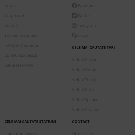
Acasa
Facebook
Despre noi
Twitter
Contact
Instagram
Termeni si conditii
Skype
Intrebari frecvente
CELE MAI CAUTATE TARI
Cum functioneaza
Vizitati Bulgaria
Cauta rezervare
Vizitati Grecia
Vizitati Turcia
Vizitati Italia
Vizitati Spania
Vizitati Croatia
CELE MAI CAUTATE STATIUNI
CONTACT
Hoteluri in Albena
L-S: 9-18