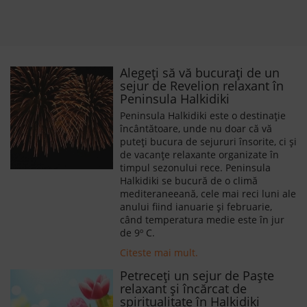
Alegeți să vă bucurați de un
sejur de Revelion relaxant în
Peninsula Halkidiki
Peninsula Halkidiki este o destinație
încântătoare, unde nu doar că vă
puteți bucura de sejururi însorite, ci și
de vacanțe relaxante organizate în
timpul sezonului rece. Peninsula
Halkidiki se bucură de o climă
mediteraneeană, cele mai reci luni ale
anului fiind ianuarie și februarie,
când temperatura medie este în jur
de 9º C.
Citeste mai mult.
Petreceți un sejur de Paște
relaxant și încărcat de
spiritualitate în Halkidiki