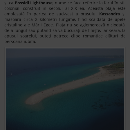
și ca
Possidi Lighthouse
, nume ce face referire la farul în stil
colonial, construit în secolul al XIX-lea. Această plajă este
amplasată în partea de sud-vest a orașului
Kassandra
și
măsoară circa 2 kilometri lungime, fiind scăldată de apele
cristaline ale Mării Egee. Plaja nu se aglomerează niciodată,
de-a lungul său putând să vă bucurați de liniște, iar seara, la
apusul soarelui, puteți petrece clipe romantice alături de
persoana iubită.