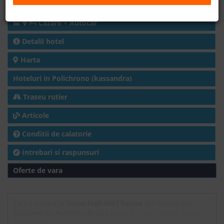
Charter avion
B2B
Cazare + Autocar
Detalii hotel
+40 376 444 888
Harta
LEI
EURO
Hoteluri in Polichrono (kassandra)
Traseu rutier
Articole
Conditii de calatorie
Intrebari si raspunsuri
Oferte de vara
Cauta cazare la
Hotel Halkidiki Palace
din Polichrono
(kassandra), Halkidiki, Grecia
Daca vrei sa schimbi hotelul
apasa aici.