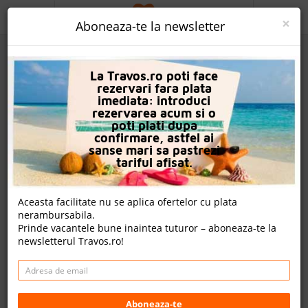
ACASA
×
Aboneaza-te la newsletter
PROMO
La Travos.ro poti face
CAUTA REZERVARE
rezervari fara plata
imediata: introduci
OFERTA PERSONALIZATA
rezervarea acum si o
poti plati dupa
DESPRE NOI
confirmare, astfel ai
sanse mari sa pastrezi
Hotel Halkidiki Palace
LOGIN
tariful afisat.
CAZARE
Aceasta facilitate nu se aplica ofertelor cu plata
nota Travos: 8.8
nerambursabila.
CHARTER AVION
Prinde vacantele bune inaintea tuturor – aboneaza-te la
Polichrono (kassandra), Halkidiki, Grecia
newsletterul Travos.ro!
CAZARE + AUTOCAR
Polychrono, Polykhrono, 63085, Greece
Distanta fata de plaja: 350m
CONTACT
Cazare
LANGUAGE
Aboneaza-te