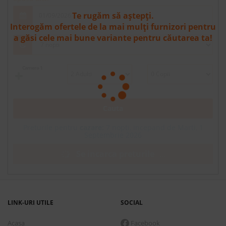
Te rugăm să aștepți.
Interogăm ofertele de la mai mulți furnizori pentru
a găsi cele mai bune variante pentru căutarea ta!
Camera 1
Cauta
Preturile pentru
cazare:
7 nopti, incepand de Marti, 1
Septembrie 2026
Se incarca preturile
.
.
.
LINK-URI UTILE
SOCIAL
Acasa
Facebook