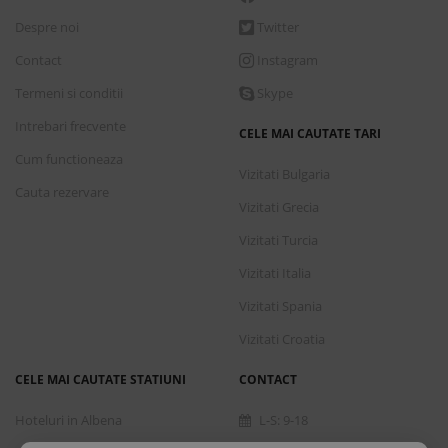
Despre noi
Twitter
Contact
Instagram
Termeni si conditii
Skype
Intrebari frecvente
CELE MAI CAUTATE TARI
Cum functioneaza
Vizitati Bulgaria
Cauta rezervare
Vizitati Grecia
Vizitati Turcia
Vizitati Italia
Vizitati Spania
Vizitati Croatia
CELE MAI CAUTATE STATIUNI
CONTACT
Hoteluri in Albena
L-S: 9-18