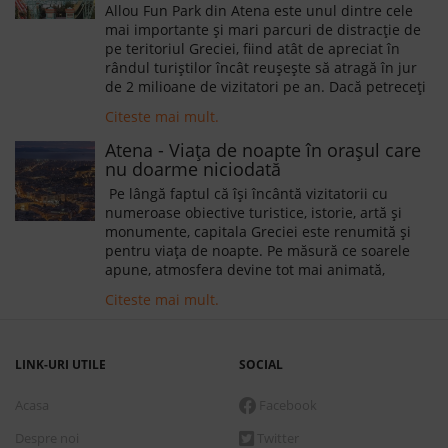
Allou Fun Park din Atena este unul dintre cele
mai importante și mari parcuri de distracție de
pe teritoriul Greciei, fiind atât de apreciat în
rândul turiștilor încât reușește să atragă în jur
de 2 milioane de vizitatori pe an. Dacă petreceți
un sejur în Atena alături de micuții
Citeste mai mult.
dumneavoastră, atunci o vizită a parcului de
distracție Allou Fun Park este o idee
Atena - Viața de noapte în orașul care
nemaipomenită.
nu doarme niciodată
Pe lângă faptul că își încântă vizitatorii cu
numeroase obiective turistice, istorie, artă și
monumente, capitala Greciei este renumită și
pentru viața de noapte. Pe măsură ce soarele
apune, atmosfera devine tot mai animată,
cluburile și localuri de noapte de aici fiind luate
Citeste mai mult.
cu asalt de tineri în căutare de distracție și
socializare.
LINK-URI UTILE
SOCIAL
Acasa
Facebook
Despre noi
Twitter