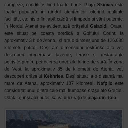
campeze, condițiile fiind foarte bune
. Plaja Skinias
este
foarte populară în rândul atenienilor, oferind multiple
facilități, ca: nisip fin, apă caldă și limpede și vânt puternic.
În Nordul Atenei se evidențiază orășelul
Galaxidi
. Orașul
este situat pe coasta nordică a Golfului Corint, la
aproximativ 3 h de Atena,
și are o dimensiune de 126.088
kilometri pătrați. Deși are dimensiuni restrânse aici veți
descoperi numeroase taverne, terase și restaurante
potrivite pentru petrecerea unei zile toride de vară. În zona
de Vest, la aproximativ 85 de kilometri de Atena, veți
descoperi orășelul
Kekhries
. Deși situat la o distanță mai
mare de Atena, aproximativ 137 kilometri,
Nafplio
este
considerat unul dintre cele mai frumoase orașe ale Greciei.
Odată ajunși aici puteți să vă bucurați de
plaja din Tolo
.