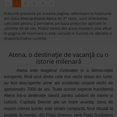
«
1
2
3
4
»
Preturile prezente pe aceasta pagina, referitoare la hotelurile
din Zona Metropolitana Atena de 3* stele , sunt orientative,
calculate pentru 2 persoane, pe baza prețurilor aplicate în
ultimele 60 de zile. Pretul corect din acest moment este afisat
in pagina de rezervare si este calculat in functie de ofertele si
disponibilitatea curenta.
Atena, o destinație de vacanță cu o
istorie milenară
Atena este leagănul civilizației și a democrației
europene, fiind unul dintre cele mai vechi orașe din lume,
au fost descoperite urme ale existenței umane vechi de
aproximativ 7000 de ani. Toate aceste aspecte transformă
Atena într-o destinație ideală pentru iubitorii de istorie și
cultură. Capitala Greciei are un mare avantaj
:
zona de
maxim interes turistic este relativ compactă, fiind situată la
poalele Acropolei, din Piața Omonia, spre Piața Syntagma