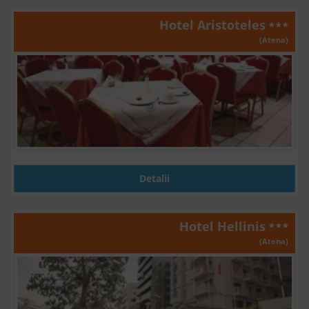
Hotel Aristoteles
(Atena)
Detalii
Hotel Hellinis
(Atena)