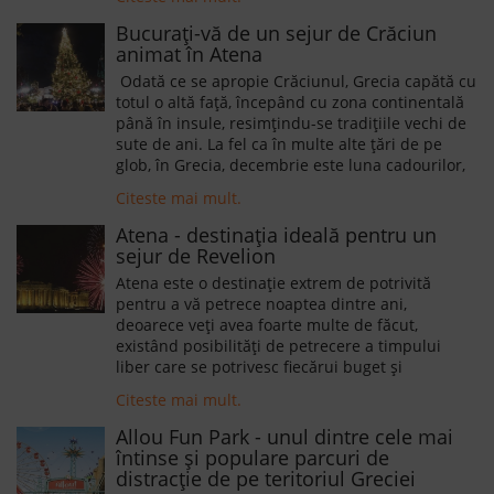
Bucurați-vă de un sejur de Crăciun
animat în Atena
Odată ce se apropie Crăciunul, Grecia capătă cu
totul o altă față, începând cu zona continentală
până în insule, resimțindu-se tradițiile vechi de
sute de ani. La fel ca în multe alte țări de pe
glob, în Grecia, decembrie este luna cadourilor,
luna în care orașele și locuințele sunt frumos
Citeste mai mult.
decorate în așteptarea Crăciunului. Cu toții
suntem familiarizați de a vedea Grecia ca pe o
Atena - destinația ideală pentru un
destinație estivală, însă Grecia este o destinație
sejur de Revelion
potrivită și pentru a petrece Crăciunul.
Atena este o destinație extrem de potrivită
pentru a vă petrece noaptea dintre ani,
deoarece veți avea foarte multe de făcut,
existând posibilități de petrecere a timpului
liber care se potrivesc fiecărui buget și
preferințe. Cei care doresc să se distreze
Citeste mai mult.
întreaga noapte și să se bucure de dans, pot
rezerva o masă într-unul din numeroasele
Allou Fun Park - unul dintre cele mai
cluburi de noapte din Atena.
întinse și populare parcuri de
distracție de pe teritoriul Greciei