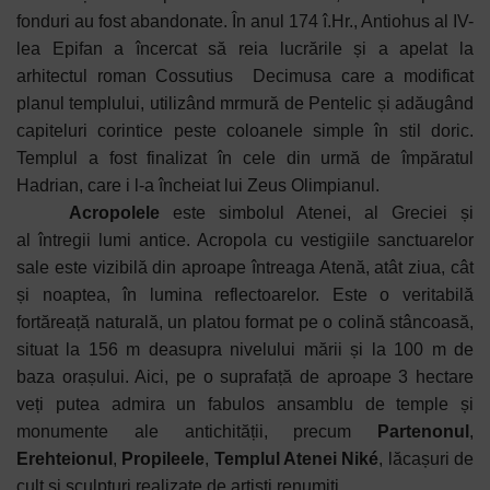
fonduri au fost abandonate. În anul 174 î.Hr., Antiohus al IV-
lea Epifan a încercat să reia lucrările și a apelat la
arhitectul roman Cossutius Decimusa care a modificat
planul templului, utilizând mrmură de Pentelic și adăugând
capiteluri corintice peste coloanele simple în stil doric.
Templul a fost finalizat în cele din urmă de împăratul
Hadrian, care i l-a încheiat lui Zeus Olimpianul.
Acropolele
este simbolul Atenei, al Greciei și
al
întregii lumi
antice. Acropola cu vestigiile sanctuarelor
sale este vizibilă din aproape întreaga Atenă, atât ziua, cât
și noaptea, în lumina reflectoarelor. Este o veritabilă
fortăreață naturală, un platou format pe o colină stâncoasă,
situat la 156 m deasupra nivelului mării și la 100 m de
baza orașului. Aici, pe o suprafață de aproape 3 hectare
veți putea admira un fabulos ansamblu de temple și
monumente ale antichității, precum
Partenonul
,
Erehteionul
,
Propileele
,
T
emplul Atenei Niké
, lăcașuri de
cult și sculpturi realizate de artiști renumiți.