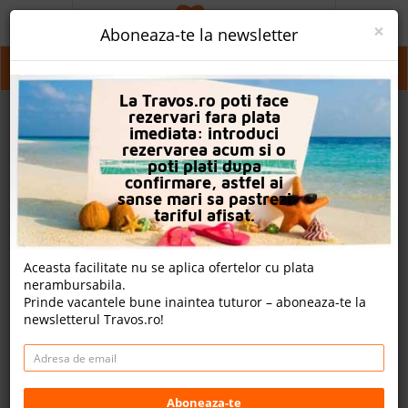
ACASA
×
Aboneaza-te la newsletter
PROMO
Zona Metropolitana Atena
La Travos.ro poti face
CAUTA REZERVARE
rezervari fara plata
imediata: introduci
OFERTA PERSONALIZATA
rezervarea acum si o
poti plati dupa
DESPRE NOI
confirmare, astfel ai
sanse mari sa pastrezi
LOGIN
tariful afisat.
CAZARE
Aceasta facilitate nu se aplica ofertelor cu plata
nerambursabila.
CHARTER AVION
Prinde vacantele bune inaintea tuturor – aboneaza-te la
newsletterul Travos.ro!
CAZARE + AUTOCAR
2
CONTACT
Cauta
LANGUAGE
Aboneaza-te