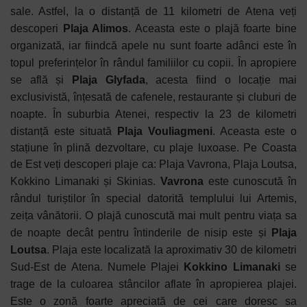
sale. Astfel, la o distanță de 11 kilometri de Atena veți
descoperi
Plaja Alimos
. Aceasta este o plajă foarte bine
organizată, iar fiindcă apele nu sunt foarte adânci este în
topul preferințelor în rândul familiilor cu copii. În apropiere
se află și
Plaja Glyfada
, acesta fiind o locație mai
exclusivistă, înțesată de cafenele, restaurante și cluburi de
noapte. În suburbia Atenei, respectiv la 23 de kilometri
distanță este situată
Plaja Vouliagmeni
. Aceasta este o
stațiune în plină dezvoltare, cu plaje luxoase. Pe Coasta
de Est veți descoperi plaje ca: Plaja Vavrona, Plaja Loutsa,
Kokkino Limanaki și Skinias.
Vavrona
este cunoscută în
rândul turiștilor în special datorită templului lui Artemis,
zeița vânătorii. O plajă cunoscută mai mult pentru viața sa
de noapte decât pentru întinderile de nisip este și
Plaja
Loutsa
. Plaja este localizată la aproximativ 30 de kilometri
Sud-Est de Atena. Numele Plajei
Kokkino Limanaki
se
trage de la culoarea stâncilor aflate în apropierea plajei.
Este o zonă foarte apreciată de cei care doresc sa