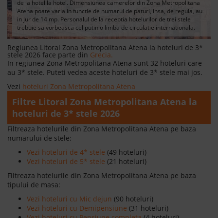
de la hotel la hotel. Dimensiunea camerelor din Zona Metropolitana
Atena poate varia in functie de numarul de paturi, insa, de regula, au
in jur de 14 mp. Personalul de la receptia hotelurilor de trei stele
trebuie sa vorbeasca cel putin o limba de circulatie internationala.
Regiunea Litoral Zona Metropolitana Atena la hoteluri de 3*
stele 2026 face parte din
Grecia.
In regiunea Zona Metropolitana Atena sunt 32 hoteluri care
au 3* stele. Puteti vedea aceste hoteluri de 3* stele mai jos.
Vezi
hoteluri Zona Metropolitana Atena
Filtre Litoral Zona Metropolitana Atena la
hoteluri de 3* stele 2026
Filtreaza hotelurile din Zona Metropolitana Atena pe baza
numarului de stele:
Vezi hoteluri de 4* stele
(49 hoteluri)
Vezi hoteluri de 5* stele
(21 hoteluri)
Filtreaza hotelurile din Zona Metropolitana Atena pe baza
tipului de masa:
Vezi hoteluri cu Mic dejun
(90 hoteluri)
Vezi hoteluri cu Demipensiune
(31 hoteluri)
Vezi hoteluri cu Pensiune completa
(4 hoteluri)