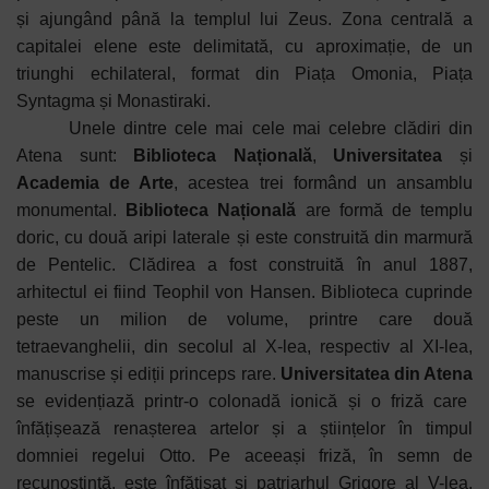
și ajungând până la templul lui Zeus. Zona centrală a
capitalei elene este delimitată, cu aproximație, de un
triunghi echilateral, format din Piața Omonia, Piața
Syntagma și Monastiraki.
Unele dintre cele mai cele mai celebre clădiri din
Atena sunt:
Biblioteca Națională
,
Universitatea
și
Academia de Arte
, acestea trei formând un ansamblu
monumental.
Biblioteca Națională
are formă de templu
doric, cu două aripi laterale și este construită din marmură
de Pentelic. Clădirea a fost construită în anul 1887,
arhitectul ei fiind Teophil von Hansen. Biblioteca cuprinde
peste un milion de volume, printre care două
tetraevanghelii, din secolul al X-lea, respectiv al XI-lea,
manuscrise și ediții princeps rare.
Universitatea din Atena
se evidențiază printr-o colonadă ionică și o friză care
înfățișează renașterea artelor și a științelor în timpul
domniei regelui Otto. Pe aceeași friză, în semn de
recunoștință, este înfățișat și patriarhul Grigore al V-lea,