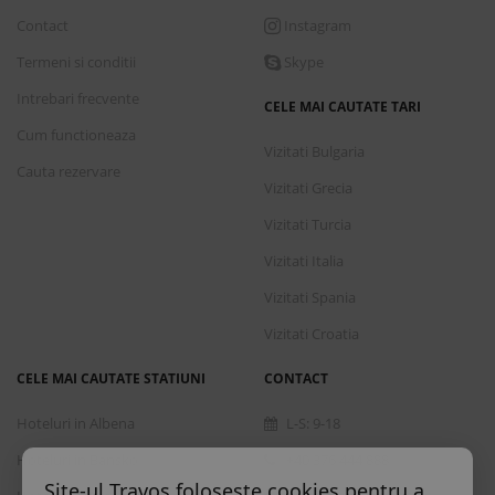
Contact
Instagram
Termeni si conditii
Skype
Intrebari frecvente
CELE MAI CAUTATE TARI
Cum functioneaza
Vizitati Bulgaria
Cauta rezervare
Vizitati Grecia
Vizitati Turcia
Vizitati Italia
Vizitati Spania
Vizitati Croatia
CELE MAI CAUTATE STATIUNI
CONTACT
Hoteluri in Albena
L-S: 9-18
Hoteluri in Bansko
+40 376 444 888
Site-ul Travos foloseste cookies pentru a