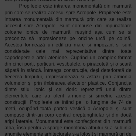
Propileele este intrarea monumentală din marmură
prin care se realiza accesul spre Acropole.
Propileele este
intrarea monumentală din marmură prin care se realiza
accesul spre Acropole. Sunt compuse din impunătoare
coloane ionice de marmură, reușind așa cum se și
preconiza să impresioneze pe oricine urcă pe colină.
Acestea formează un edificiu mare și impozant și sunt
considerate cele mai reprezentative dintre toate
capodoperele artei ateniene.
Cuprind un complex format
din cinci porți, porticuri, vestibulele, o pinacoteă și o scară
săpată în stâncă. Întreaga construcție, deși deteriorată de
trecerea timpului, impresionează și astăzi prin armonia
volumelor și prin îmbinarea efectelor plastice. Conjuncția
dintre stilul ionic și cel doric reprezintă unul dintre
elementele care au oferit armonie și simetrie acestei
construcții. Propileele se întind pe
o lungime de 74 de
metri, ocupând toată partea vestică a Acropolei și sunt
compuse dintr-un corp central dreptunghiular și din două
aripi laterale. Monumentul este confecționat din marmură
albă, însă pentru a sparge monotonia albului și a sublinia
anumite elemente arhitecturale s-a folosit și marmură gri de