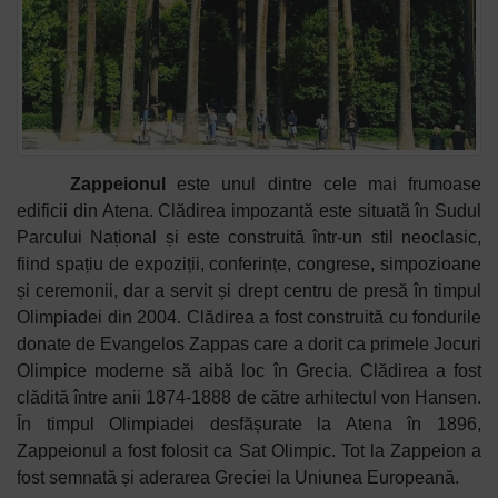
Zappeionul
este unul dintre cele mai frumoase
edificii din Atena. Clădirea impozantă este situată în Sudul
Parcului Național și este construită într-un stil neoclasic,
fiind spațiu de expoziții, conferințe, congrese, simpozioane
și ceremonii, dar a servit și drept centru de presă în timpul
Olimpiadei din 2004. Clădirea a fost construită cu fondurile
donate de Evangelos Zappas care a dorit ca primele Jocuri
Olimpice moderne să aibă loc în Grecia. Clădirea a fost
clădită între anii 1874-1888 de către arhitectul von Hansen.
În timpul Olimpiadei desfășurate la Atena în 1896,
Zappeionul a fost folosit ca Sat Olimpic. Tot la Zappeion a
fost semnată și aderarea Greciei la Uniunea Europeană.