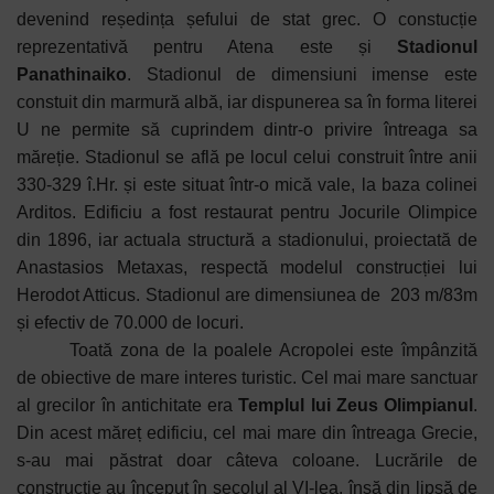
devenind reședința șefului de stat grec. O constucție
reprezentativă pentru Atena este și
Stadionul
Panathinaiko
. Stadionul de dimensiuni imense este
constuit din marmură albă, iar dispunerea sa în forma literei
U ne permite să cuprindem dintr-o privire întreaga sa
măreție. Stadionul se află pe locul celui construit între anii
330-329 î.Hr. și este situat într-o mică vale, la baza colinei
Arditos. Edificiu a fost restaurat pentru Jocurile Olimpice
din 1896, iar actuala structură a stadionului, proiectată de
Anastasios Metaxas, respectă modelul construcției lui
Herodot Atticus. Stadionul are dimensiunea de 203 m/83m
și efectiv de 70.000 de locuri.
Toată zona de la poalele Acropolei este împânzită
de obiective de mare interes turistic. Cel mai mare sanctuar
al grecilor în antichitate era
Templul lui Zeus Olimpianul
.
Din acest măreț edificiu, cel mai mare din întreaga Grecie,
s-au mai păstrat doar câteva coloane. Lucrările de
construcție au început în secolul al VI-lea, însă din lipsă de