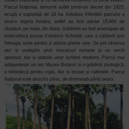
Parcul Național, denumit astfel printr-un decret din 1923,
ocupă o suprafață de 16 ha. Inițiativa înființării parcului a
avut-o regina Amalia, astfel au fost aduse 15.000 de
răsaduri, pe mare, din Italia. Grădinile au fost amenajate de
horticultorul prusac Friedrich Schmidt, care a călătorit prin
întreaga lume pentru a aduna plante rare. Se pot observa
aici și vestigiile unor mozaicuri romane și un vechi
apeduct, dar și statuile unor scriitori moderni. Parcul mai
adăpostește un mic Muzeu Botanic și o grădină zoologică,
o bibliotecă pentru copii, dar și terase și cafenele. Parcul
Național este deschis zilnic, de dimineață până seara.