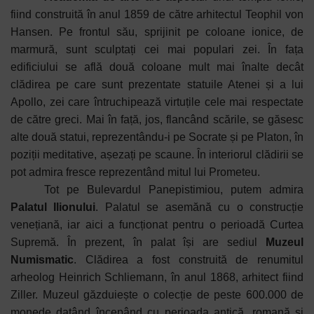
fiind construită în anul 1859 de către arhitectul Teophil von
Hansen. Pe frontul său, sprijinit pe coloane ionice, de
marmură, sunt sculptați cei mai populari zei. În fața
edificiului se află două coloane mult mai înalte decât
clădirea pe care sunt prezentate statuile Atenei și a lui
Apollo, zei care întruchipează virtuțile cele mai respectate
de către greci. Mai în față, jos, flancând scările, se găsesc
alte două statui, reprezentându-i pe Socrate și pe Platon, în
poziții meditative, așezați pe scaune. În interiorul clădirii se
pot admira fresce reprezentând mitul lui Prometeu.
Tot pe Bulevardul Panepistimiou, putem admira
Palatul Ilionului
. Palatul se asemănă cu o construcție
venețiană, iar aici a funcționat pentru o perioadă Curtea
Supremă. În prezent, în palat își are sediul
Muzeul
Numismatic
. Clădirea a fost construită de renumitul
arheolog Heinrich Schliemann, în anul 1868, arhitect fiind
Ziller. Muzeul găzduiește o colecție de peste 600.000 de
monede datând începând cu perioada antică, romană și