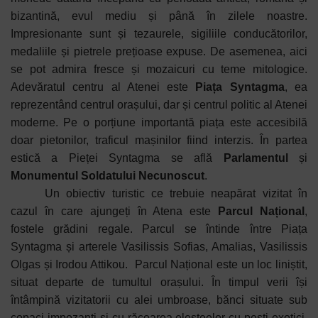
bizantină, evul mediu și până în zilele noastre.
Impresionante sunt și tezaurele, sigiliile conducătorilor,
medaliile și pietrele prețioase expuse. De asemenea, aici
se pot admira fresce și mozaicuri cu teme mitologice.
Adevăratul centru al Atenei este
Piața Syntagma
, ea
reprezentând centrul orașului, dar și centrul politic al Atenei
moderne. Pe o porțiune importantă piața este accesibilă
doar pietonilor, traficul mașinilor fiind interzis. În partea
estică a Pieței Syntagma se află
Parlamentul
și
Monumentul Soldatului Necunoscut
.
Un obiectiv turistic ce trebuie neapărat vizitat în
cazul în care ajungeți în Atena este
Parcul Național
,
fostele grădini regale. Parcul se întinde între Piața
Syntagma și arterele Vasilissis Sofias, Amalias, Vasilissis
Olgas și Irodou Attikou. Parcul Național este un loc liniștit,
situat departe de tumultul orașului. În timpul verii își
întâmpină vizitatorii cu alei umbroase, bănci situate sub
copaci impozanți și cu răcoarea eleșteelor cu pești exotici.