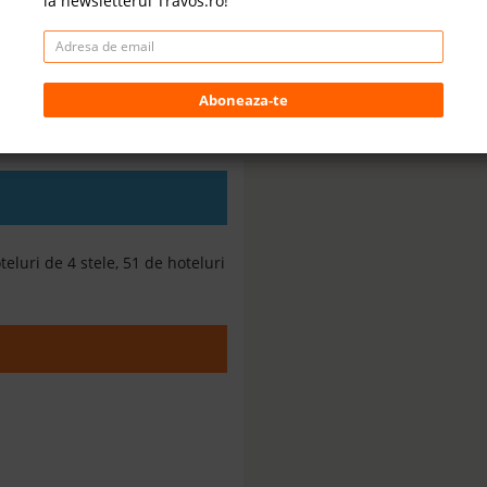
la newsletterul Travos.ro!
Aboneaza-te
te Charter Avion - Litoral Fira, Santorin, Grecia ☀️
teluri de 4 stele, 51 de hoteluri