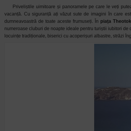
Priveliștile uimitoare și panoramele pe care le veți put
vacanță. Cu siguranță ați văzut sute de imagini în care est
dumneavoastră de toate aceste frumuseți. În
piața Theoto
numeroase cluburi de noapte ideale pentru turiștii iubitori de 
locuințe tradiționale, biserici cu acoperișuri albastre, străzi în