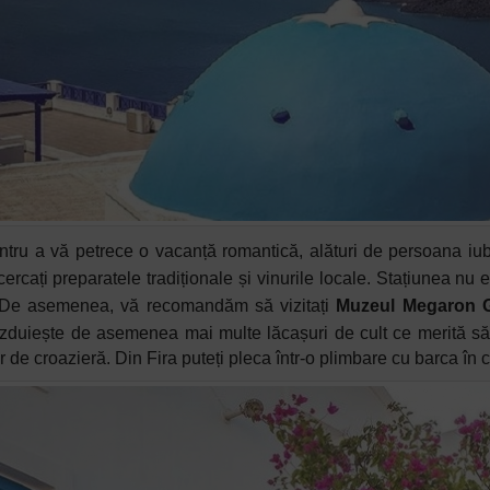
tru a vă petrece o vacanță romantică, alături de persoana iubi
ercați preparatele tradiționale și vinurile locale. Stațiunea nu e
c. De asemenea, vă recomandăm să vizitați
Muzeul Megaron G
zduiește de asemenea mai multe lăcașuri de cult ce merită să fi
 de croazieră. Din Fira puteți pleca într-o plimbare cu barca în c