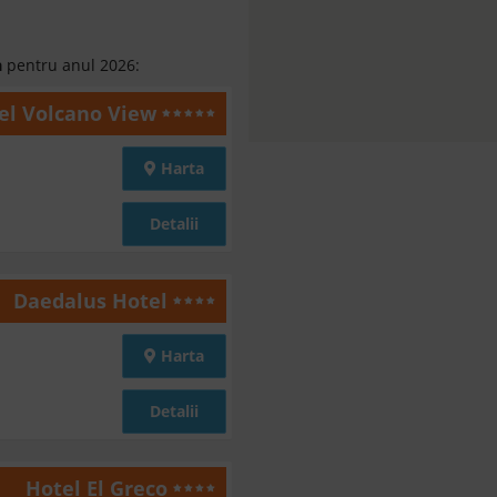
a
pentru anul 2026:
el Volcano View
Harta
Detalii
Daedalus Hotel
Harta
Detalii
Hotel El Greco