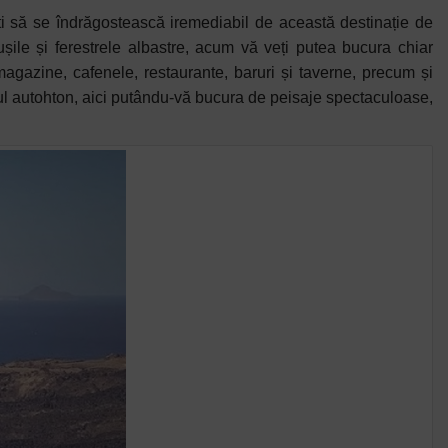
ști să se îndrăgostească iremediabil de această destinație de
șile și ferestrele albastre, acum vă veți putea bucura chiar
 magazine, cafenele, restaurante, baruri și taverne, precum și
cul autohton, aici putându-vă bucura de peisaje spectaculoase,