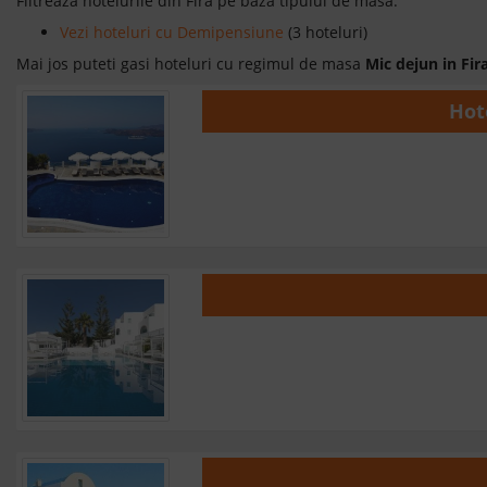
Filtreaza hotelurile din Fira pe baza tipului de masa:
Vezi hoteluri cu Demipensiune
(3 hoteluri)
Mai jos puteti gasi hoteluri cu regimul de masa
Mic dejun in Fir
Hot