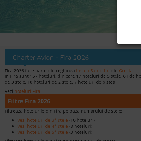
Ofer
Charter Avion - Fira 2026
Fira 2026 face parte din regiunea
Insula Santorini
din
Grecia.
In Fira sunt 157 hoteluri, din care 17 hoteluri de 5 stele, 64 de ho
de 3 stele, 18 hoteluri de 2 stele, 7 hoteluri de o stea.
Vezi
hoteluri Fira
Filtre Fira 2026
Filtreaza hotelurile din Fira pe baza numarului de stele:
Vezi hoteluri de 3* stele
(10 hoteluri)
Vezi hoteluri de 4* stele
(8 hoteluri)
Vezi hoteluri de 5* stele
(3 hoteluri)