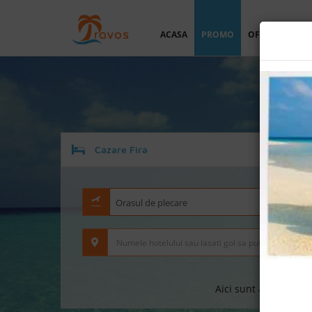
ACASA
PROMO
OFERTA PERSO
Cazare Fira
Orasul de plecare
Da
Aici sunt afisate doa