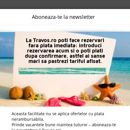
NALIZATA
DESTINATII
LOGIN
EURO
LANGUAGE
B2B
Aboneaza-te la newsletter
La Travos.ro poti face rezervari
fara plata imediata: introduci
rezervarea acum si o poti plati
dupa confirmare, astfel ai sanse
mari sa pastrezi tariful afisat.
Charter Avion Fira
Cauta destinatie
Aceasta facilitate nu se aplica ofertelor cu plata
ca doresti sa cauti doar
cazare/hoteluri fara transport apasa ai
nerambursabila.
r hoteluri din
Litoral Fira, Santorin, Grecia
.
Daca doresti sa cauti in
Prinde vacantele bune inaintea tuturor – aboneaza-te