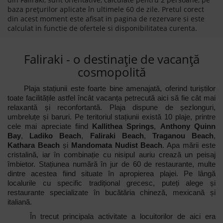
baza prețurilor aplicate în ultimele 60 de zile. Pretul corect
din acest moment este afisat in pagina de rezervare si este
calculat in functie de ofertele si disponibilitatea curenta.
Faliraki - o destinație de vacanță
cosmopolită
Plaja stațiunii este foarte bine amenajată, oferind turiștilor
toate facilitățile astfel încât vacanța petrecută aici să fie cât mai
relaxantă și reconfortantă. Plaja dispune de șezlonguri,
umbreluțe și baruri. Pe teritoriul stațiunii există 10 plaje, printre
cele mai apreciate fiind
Kallithea Springs
,
Anthony Quinn
Bay
,
Ladiko Beach
,
Faliraki Beach
,
Traganou Beach
,
Kathara Beach
și
Mandomata Nudist Beach
. Apa mării este
cristalină, iar în combinație cu nisipul auriu crează un peisaj
îmbietor. Stațiunea numără în jur de 60 de restaurante, multe
dintre acestea fiind situate în apropierea plajei. Pe lângă
localurile cu specific tradițional grecesc, puteți alege și
restaurante specializate în bucătăria chineză, mexicană și
italiană.
În trecut principala activitate a locuitorilor de aici era