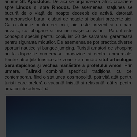
anume
Sf. Apostolos
. De aici se organizează zilnic croaziere
spre
Lindos
și spre
Rhodos
. De asemenea, stațiunea se
bucură de o viață de noapte deosebit de activă, datorată
numeroaselor baruri, cluburi de noapte și localuri prezente aici.
Ca o atracție pentru cei mici, aici este prezent și un parc
acvatic, cu tobogane și piscine uriașe cu valuri. Parcul este
conceput special pentru copii, iar 30 de salvamari garantează
pentru siguranța micuților. De asemenea se pot practica diverse
sporturi nautice și bungee-jumping. Turiștii amatori de shopping
au la dispoziție numeroase magazine și centre comerciale.
Printre atracțiile turistice ale zonei se numără
situl arheologic
Sarantapichos
și
vechea mănăstire a profetului Amos
. Prin
urmare,
Faliraki
combină specificul tradițional cu cel
contemporan, fiind o stațiunea cosmopolită, potrivită atât pentru
turiștii care preferă o vacanță liniștită și relaxantă, cât și pentru
amatorii de adrenalină.