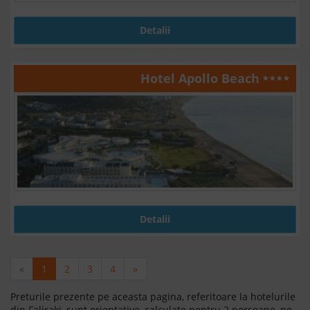
Detalii
Hotel Apollo Beach
Detalii
«
1
2
3
4
»
Preturile prezente pe aceasta pagina, referitoare la hotelurile
din Faliraki, sunt orientative, calculate pentru 2 persoane, pe