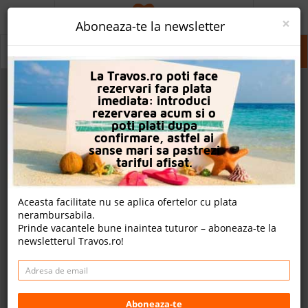
ACASA
×
Aboneaza-te la newsletter
PROMO
Faliraki
Faliraki
La Travos.ro poti face
CAUTA REZERVARE
rezervari fara plata
imediata: introduci
OFERTA PERSONALIZATA
rezervarea acum si o
poti plati dupa
DESPRE NOI
confirmare, astfel ai
sanse mari sa pastrezi
LOGIN
tariful afisat.
CAZARE
Aceasta facilitate nu se aplica ofertelor cu plata
nerambursabila.
CHARTER AVION
Prinde vacantele bune inaintea tuturor – aboneaza-te la
newsletterul Travos.ro!
CAZARE + AUTOCAR
CONTACT
LANGUAGE
Aboneaza-te