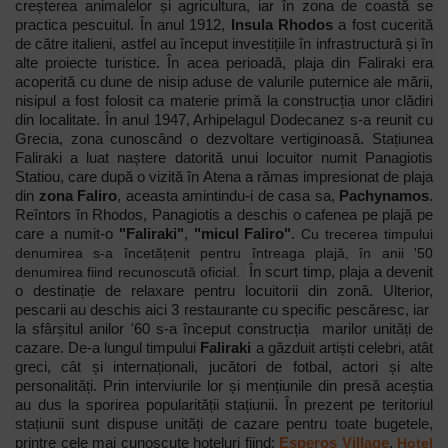
creșterea animalelor și agricultura, iar în zona de coastă se
practica pescuitul. În anul 1912,
Insula Rhodos
a fost cucerită
de către italieni, astfel au început investițiile în infrastructură și în
alte proiecte turistice. În acea perioadă, plaja din Faliraki era
acoperită cu dune de nisip aduse de valurile puternice ale mării,
nisipul a fost folosit ca materie primă la construcția unor clădiri
din localitate. În anul 1947, Arhipelagul Dodecanez s-a reunit cu
Grecia, zona cunoscând o dezvoltare vertiginoasă. Stațiunea
Faliraki a luat naștere datorită unui locuitor numit Panagiotis
Statiou, care după o vizită în Atena a rămas impresionat de plaja
din
zona Faliro
, aceasta amintindu-i de casa sa,
Pachynamos
.
Reîntors în Rhodos,
Panagiotis a deschis o cafenea pe plajă pe
care a numit-o
"Faliraki"
,
"micul Faliro"
.
Cu trecerea timpului
denumirea s-a încetățenit pentru întreaga plajă, în anii '50
denumirea fiind recunoscută oficial.
În scurt timp, plaja a devenit
o destinație de relaxare pentru locuitorii din zonă. Ulterior,
pescarii au deschis aici 3 restaurante cu specific pescăresc, iar
la sfârșitul anilor '60 s-a început construcția marilor unități de
cazare. De-a lungul timpului
Faliraki
a găzduit artiști celebri, atât
greci, cât și internaționali, jucători de fotbal, actori și alte
personalități. Prin interviurile lor și mențiunile din presă aceștia
au dus la sporirea popularității stațiunii. În prezent pe teritoriul
stațiunii sunt dispuse unități de cazare pentru toate bugetele,
printre cele mai cunoscute hoteluri fiind:
Esperos Village
,
Hotel