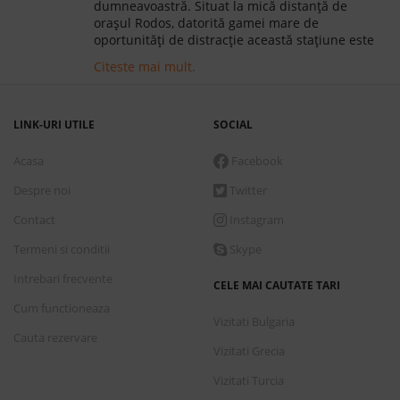
dumneavoastră. Situat la mică distanță de
orașul Rodos, datorită gamei mare de
oportunități de distracție această stațiune este
considerată Ibiza Greciei. În fapt, odată cu
Citeste mai mult.
lăsarea serii Faliraki se transformă într-o
discotecă în aer liber, barurile și cluburile
situate de-a lungul străzilor fiind pline de tineri
puși pe distracție. Viața de noapte din Faliraki
LINK-URI UTILE
SOCIAL
este concentrată pe două străzi, Club Street și
Bar Street.
Acasa
Facebook
Despre noi
Twitter
Contact
Instagram
Termeni si conditii
Skype
Intrebari frecvente
CELE MAI CAUTATE TARI
Cum functioneaza
Vizitati Bulgaria
Cauta rezervare
Vizitati Grecia
Vizitati Turcia