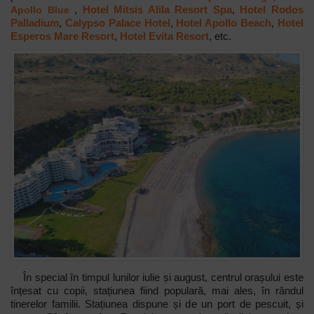
Apollo Blue
,
Hotel Mitsis Alila Resort Spa
,
Hotel Rodos
Palladium
,
Calypso Palace Hotel
,
Hotel Apollo Beach
,
Hotel
Esperos Mare Resort
,
Hotel Evita Resort
, etc.
În special în timpul lunilor iulie și august, centrul orașului este
înțesat cu copii, stațiunea fiind populară, mai ales, în rândul
tinerelor familii. Stațiunea dispune și de un port de pescuit, și