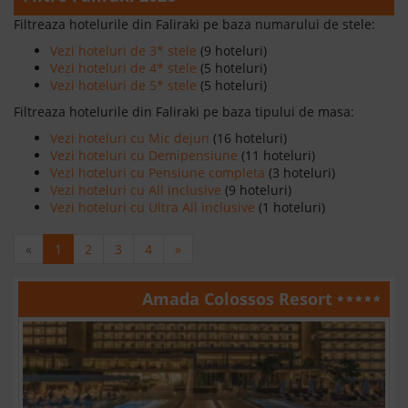
Filtreaza hotelurile din Faliraki pe baza numarului de stele:
Vezi hoteluri de 3* stele
(9 hoteluri)
Vezi hoteluri de 4* stele
(5 hoteluri)
Vezi hoteluri de 5* stele
(5 hoteluri)
Filtreaza hotelurile din Faliraki pe baza tipului de masa:
Vezi hoteluri cu Mic dejun
(16 hoteluri)
Vezi hoteluri cu Demipensiune
(11 hoteluri)
Vezi hoteluri cu Pensiune completa
(3 hoteluri)
Vezi hoteluri cu All inclusive
(9 hoteluri)
Vezi hoteluri cu Ultra All inclusive
(1 hoteluri)
«
1
2
3
4
»
Amada Colossos Resort