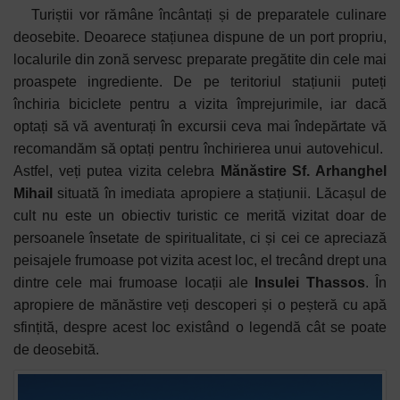
Turiștii vor rămâne în
cântați și de preparatele culinare
deosebite. Deoarece stațiunea dispune de un port propriu,
localurile din zonă servesc preparate pregătite din cele mai
proaspete ingrediente. De pe teritoriul stațiunii puteți
închiria biciclete pentru a vizita împrejurimile, iar dacă
optați să vă aventurați în excursii ceva mai îndepărtate vă
recomandăm să optați pentru închirierea unui autovehicul.
Astfel, veți putea vizita celebra
Mănăstire Sf. Arhanghel
Mihail
situată în imediata apropiere a stațiunii. Lăcașul de
cult nu este un obiectiv turistic ce merită vizitat doar de
persoanele însetate de spiritualitate, ci și cei ce apreciază
peisajele frumoase pot vizita acest loc, el trecând drept una
dintre cele mai frumoase locații ale
Insulei Thassos
. În
apropiere de mănăstire veți descoperi și o peșteră cu apă
sfințită, despre acest loc existând o legendă cât se poate
de deosebită.