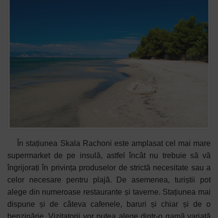
În stațiunea Skala Rachoni este amplasat cel mai mare
supermarket de pe insulă, astfel încât nu trebuie să vă
îngrijorați în privința produselor de strictă necesitate sau a
celor necesare pentru plajă. De asemenea, turiștii pot
alege din numeroase restaurante și taverne. Stațiunea mai
dispune și de câteva cafenele, baruri și chiar și de o
benzinărie. Vizitatorii vor putea alege dintr-o gamă variată