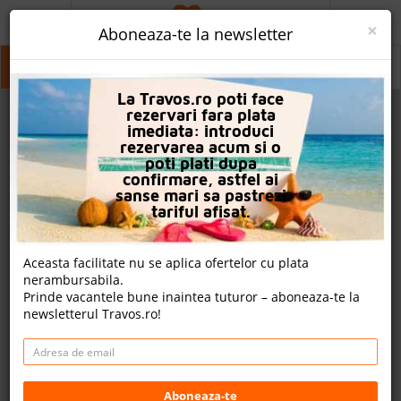
ACASA
×
Aboneaza-te la newsletter
PROMO
Skala Rachoni
Skala Rachoni
La Travos.ro poti face
CAUTA REZERVARE
rezervari fara plata
imediata: introduci
OFERTA PERSONALIZATA
rezervarea acum si o
poti plati dupa
DESPRE NOI
confirmare, astfel ai
sanse mari sa pastrezi
LOGIN
tariful afisat.
CAZARE
Aceasta facilitate nu se aplica ofertelor cu plata
nerambursabila.
CHARTER AVION
Prinde vacantele bune inaintea tuturor – aboneaza-te la
newsletterul Travos.ro!
CAZARE + AUTOCAR
2
CONTACT
Cauta
LANGUAGE
Aboneaza-te