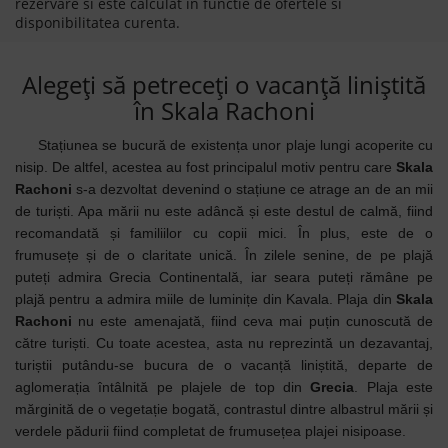
rezervare si este calculat in functie de ofertele si
disponibilitatea curenta.
Alegeți să petreceți o vacanță liniștită
în Skala Rachoni
Stațiunea se bucură de existența unor plaje lungi acoperite cu
nisip. De altfel, acestea au fost principalul motiv pentru care
Skala
Rachoni
s-a dezvoltat devenind o stațiune ce atrage an de an mii
de turiști. Apa mării nu este adâncă și este destul de calmă, fiind
recomandată și familiilor cu copii mici. În plus, este de o
frumusețe și de o claritate unică. În zilele senine, de pe plajă
puteți admira Grecia Continentală, iar seara puteți rămâne pe
plajă pentru a admira miile de luminițe din Kavala. Plaja din
Skala
Rachoni
nu este amenajată, fiind ceva mai puțin cunoscută de
către turiști. Cu toate acestea, asta nu reprezintă un dezavantaj,
turiștii putându-se bucura de o vacanță liniștită, departe de
aglomerația întâlnită pe plajele de top din
Grecia
. Plaja este
mărginită de o vegetație bogată, contrastul dintre albastrul mării și
verdele pădurii fiind completat de frumusețea plajei nisipoase.