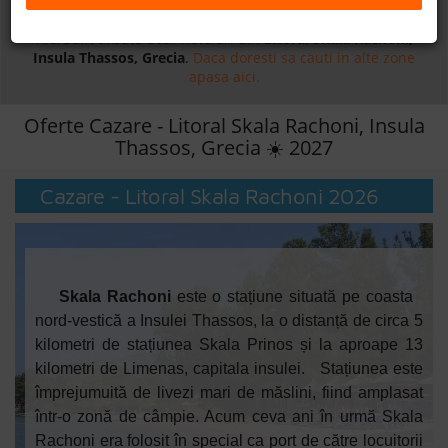
Daca doresti sa cauti
cazare +
avion apasa aici!
B2B
Aici sunt afisate doar hoteluri din
Litoral Skala Rachoni,
Insula Thassos, Grecia
.
Daca doresti sa cauti in alte zone
apasa aici.
+40 376 444 888
Oferte Cazare - Litoral Skala Rachoni, Insula
LEI
EURO
Thassos, Grecia ☀️ 2027
Cazare - Litoral Skala Rachoni 2026
Skala Rachoni
este o stațiune situată pe coasta
nord-vestică a Insulei Thassos, la o distanță de circa 5
kilometri de stațiunea Skala Prinos și la aproape 13
kilometri de Limenas, capitala insulei.
Stațiunea este
împrejumuită de livezi mari de măslini, fiind amplasat
într-o zonă de câmpie. Acum ceva ani în urmă Skala
Rachoni era folosit în special ca port de către locuitorii