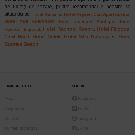
de unități de cazare, printre recomandările noastre se
situându-se:
,
,
Hotel Amarilia
Hotel Aegean Sun Apartaments
Hotel Akti Belvedere
,
,
Hotel Louloudis Boutique
Hotel
,
Hotel Rachoni Resort
,
Hotel Filippos
,
Rachoni Imperial
,
Hotel Nefeli
,
Hotel Villa Natassa
și
Hotel
Coral Hotel
Sunrise Beach
.
LINK-URI UTILE
SOCIAL
Acasa
Facebook
Despre noi
Twitter
Contact
Instagram
Termeni si conditii
Skype