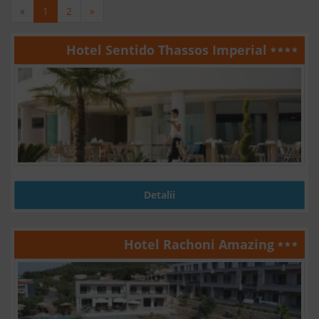
«
1
2
»
Hotel Sentido Thassos Imperial
Detalii
Hotel Rachoni Amazing