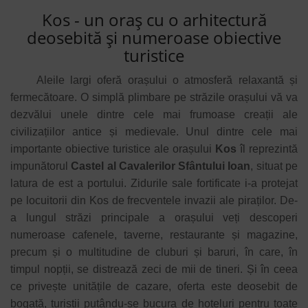
Kos - un oraș cu o arhitectură
deosebită și numeroase obiective
turistice
Aleile largi oferă orașului o atmosferă relaxantă și
fermecătoare. O simplă plimbare pe străzile orașului vă va
dezvălui unele dintre cele mai frumoase creații ale
civilizațiilor antice și medievale. Unul dintre cele mai
importante obiective turistice ale orașului
Kos
îl reprezintă
impunătorul
Castel al Cavalerilor Sfântului Ioan
, situat pe
latura de est a portului. Zidurile sale fortificate i-a protejat
pe locuitorii din Kos de frecventele invazii ale piraților. De-
a lungul străzi principale a orașului veți descoperi
numeroase cafenele, taverne, restaurante și magazine,
precum și o multitudine de cluburi și baruri, în care, în
timpul nopții, se distrează zeci de mii de tineri. Și în ceea
ce privește unitățile de cazare, oferta este deosebit de
bogată, turiștii putându-se bucura de hoteluri pentru toate