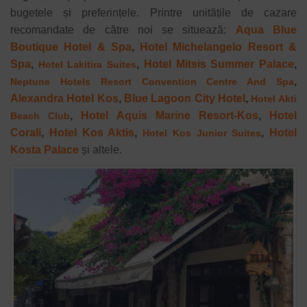
bugetele și preferințele. Printre unitățile de cazare
recomandate de către noi se situează:
Aqua Blue
Boutique Hotel & Spa
,
Hotel Michelangelo Resort &
Spa
,
,
Hotel Mitsis Summer Palace
,
Hotel Lakitira Suites
,
Neptune Hotels Resort Convention Centre And Spa
Alexandra Hotel Kos
,
Blue Lagoon City Hotel
,
Hotel Akti
,
Hotel Aquis Marine Resort-Kos
,
Hotel
Beach Club
Corali
,
Hotel Kos Aktis
,
,
Hotel
Hotel Kos Junior Suites
Kosta Palace
și altele.