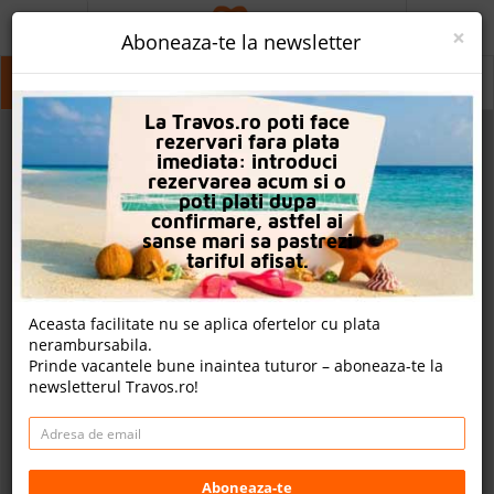
ACASA
×
Aboneaza-te la newsletter
PROMO
Kos Town
Kos Town
La Travos.ro poti face
CAUTA REZERVARE
rezervari fara plata
imediata: introduci
OFERTA PERSONALIZATA
rezervarea acum si o
poti plati dupa
DESPRE NOI
confirmare, astfel ai
sanse mari sa pastrezi
LOGIN
tariful afisat.
CAZARE
Aceasta facilitate nu se aplica ofertelor cu plata
nerambursabila.
CHARTER AVION
Prinde vacantele bune inaintea tuturor – aboneaza-te la
newsletterul Travos.ro!
CAZARE + AUTOCAR
2
CONTACT
Cauta
LANGUAGE
Aboneaza-te