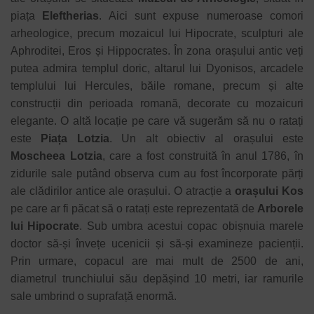
piața
Eleftherias
. Aici sunt expuse numeroase comori
arheologice, precum mozaicul lui Hipocrate, sculpturi ale
Aphroditei, Eros și Hippocrates.
În zona orașului antic veți
putea admira templul doric, altarul lui Dyonisos, arcadele
templului lui Hercules, băile romane, precum și alte
construcții din perioada romană, decorate cu mozaicuri
elegante. O altă locație pe care vă sugerăm să nu o ratați
este
Piața Lotzia
. Un alt obiectiv al orașului este
Moscheea Lotzia
, care a fost construită în anul 1786, în
zidurile sale putând observa cum au fost încorporate părți
ale clădirilor antice ale orașului. O atracție a
orașului Kos
pe care ar fi păcat să o ratați este reprezentată de
Arborele
lui Hipocrate
. Sub umbra acestui copac obișnuia marele
doctor să-și învețe ucenicii și să-și examineze pacienții.
Prin urmare, copacul are mai mult de 2500 de ani,
diametrul trunchiului său depășind 10 metri, iar ramurile
sale umbrind o suprafață enormă.