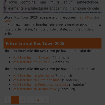
Town combină mai multe stiluri arhitectonice,
elementele arhitecturale antice fiind în armonie cu cele
care datează din perioada medievală și antică. În zona
Litoral Kos Town 2026 face parte din regiunea
Insula Kos
din
Grecia.
verde a orașului veți descoperi numeroase clădiri
In Kos Town sunt 56 hoteluri, din care 3 hoteluri de 5 stele, 14
venețiene și case bine conservate, cea mai interesantă
hoteluri de 4 stele, 19 hoteluri de 3 stele, 20 hoteluri de 2
fiind Country Hall.
stele.
Citeste mai mult
Filtre Litoral Kos Town 2026
Filtreaza hotelurile din Kos Town pe baza numarului de stele:
Vezi hoteluri de 3* stele
(2 hoteluri)
Vezi hoteluri de 4* stele
(2 hoteluri)
Filtreaza hotelurile din Kos Town pe baza tipului de masa:
Vezi hoteluri cu Mic dejun
(5 hoteluri)
Vezi hoteluri cu Demipensiune
(1 hoteluri)
Vezi hoteluri cu Pensiune completa
(1 hoteluri)
Vezi hoteluri cu All inclusive
(1 hoteluri)
«
1
2
3
4
»