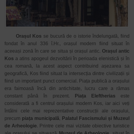
Orașul Kos
se bucură de o istorie îndelungată, fiind
fondat în anul 336 î.Hr., orașul modern fiind situat în
aceeași zonă în care se situa și orașul antic.
Orașul antic
Kos
a atins apogeul dezvoltării în perioada elenistică și în
cea romană, la acest aspect contribuind așezarea sa
geografică, Kos fiind situat la intersecția dintre civilizații și
fiind un important punct comercial. Piața publică a orașului
era faimoasă încă din antichitate, lucru care a rămas
constant până în prezent.
Piața Eleftherias
este
considerată a fi centrul orașului modern Kos, iar aici veți
întâlni cele mai reprezentative construcții ale orașului,
precum
piața municipală
,
Palatul Fascismului și Muzeul
de Arheologie
.
Printre cele mai vizitate obiective turistice
ale orașului se situează
Muzeul de Arheologie
, situat în