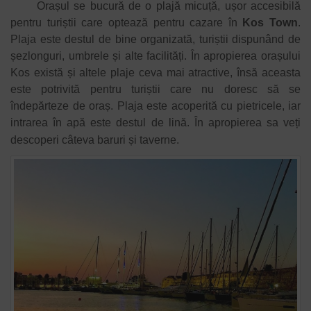
Orașul se bucură de o plajă micuță, ușor accesibilă
pentru turiștii care optează pentru cazare în
Kos Town
.
Plaja este destul de bine organizată, turiștii dispunând de
șezlonguri, umbrele și alte facilități. În apropierea orașului
Kos există și altele plaje ceva mai atractive, însă aceasta
este potrivită pentru turiștii care nu doresc să se
îndepărteze de oraș. Plaja este acoperită cu pietricele, iar
intrarea în apă este destul de lină. În apropierea sa veți
descoperi câteva baruri și taverne.