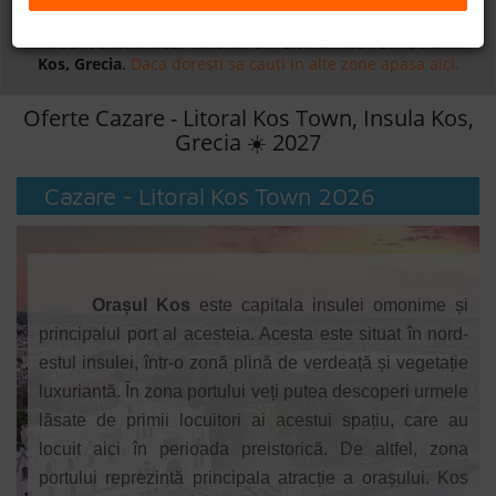
Daca doresti sa cauti
cazare +
avion apasa aici!
B2B
Aici sunt afisate doar hoteluri din
Litoral Kos Town, Insula
Kos, Grecia
.
Daca doresti sa cauti in alte zone apasa aici.
+40 376 444 888
Oferte Cazare - Litoral Kos Town, Insula Kos,
Grecia ☀️ 2027
LEI
EURO
Cazare - Litoral Kos Town 2026
Orașul Kos
este capitala insulei omonime și
principalul port al acesteia. Acesta este situat în nord-
estul insulei, într-o zonă plină de verdeață și vegetație
luxuriantă. În zona portului veți putea descoperi urmele
lăsate de primii locuitori ai acestui spațiu, care au
locuit aici în perioada preistorică. De altfel, zona
portului reprezintă principala atracție a orașului. Kos