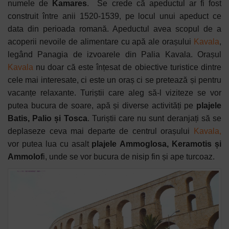
numele de
Kamares
.
Se crede că apeductul ar fi fost
construit între anii 1520-1539, pe locul unui apeduct ce
data din perioada romană. Apeductul avea scopul de a
acoperii nevoile de alimentare cu apă ale orașului
Kavala
,
legând Panagia de izvoarele din Palia Kavala. Orașul
Kavala
nu doar că este înțesat de obiective turistice dintre
cele mai interesate, ci este un oraș ci se pretează și pentru
vacanțe relaxante. Turiștii care aleg să-l viziteze se vor
putea bucura de soare, apă și diverse activități pe
plajele
Batis, Palio și Tosca
. Turiștii care nu sunt deranjați să se
deplaseze ceva mai departe de centrul orașului
Kavala,
vor putea lua cu asalt
plajele
Ammoglosa, Keramotis și
Ammolof
i, unde se vor bucura de nisip fin și ape turcoaz.