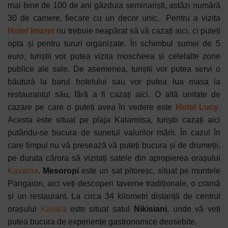
mai bine de 100 de ani găzduia seminariști, astăzi numără
30 de camere, fiecare cu un decor unic.
Pentru a vizita
Hotel Imaret
nu trebuie neapărat să vă cazați aici, ci puteți
opta și pentru tururi organizate. În schimbul sumei de 5
euro, turiștii vor putea vizita moscheea și celelalte zone
publice ale sale. De asemenea, turiștii vor putea servi o
băutură la barul hotelului sau vor putea lua masa la
restaurantul său, fără a fi cazați aici. O altă unitate de
cazare pe care o puteți avea în vedere este
Hotel Lucy
.
Acesta este situat pe plaja Kalamitsa, turiștii cazați aici
putându-se bucura de sunetul valurilor mării. În cazul în
care timpul nu vă presează vă puteți bucura și de drumeții,
pe durata cărora să vizitați satele din apropierea orașului
Kavarna
.
Mesoropi
este un sat pitoresc, situat pe muntele
Pangaion, aici veți descoperi taverne tradiționale, o cramă
și un restaurant. La circa 34 kilometri distanță de centrul
orașului
Kavala
este situat satul
Nikisiani
, unde vă veți
putea bucura de experiențe gastronomice deosebite.