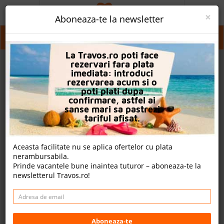
ACASA
×
Aboneaza-te la newsletter
PROMO
Kavala City (kavala)
La Travos.ro poti face
CAUTA REZERVARE
rezervari fara plata
imediata: introduci
OFERTA PERSONALIZATA
rezervarea acum si o
poti plati dupa
DESPRE NOI
confirmare, astfel ai
sanse mari sa pastrezi
LOGIN
tariful afisat.
CAZARE
Aceasta facilitate nu se aplica ofertelor cu plata
nerambursabila.
CHARTER AVION
Prinde vacantele bune inaintea tuturor – aboneaza-te la
newsletterul Travos.ro!
CAZARE + AUTOCAR
2
CONTACT
Cauta
LANGUAGE
Aboneaza-te