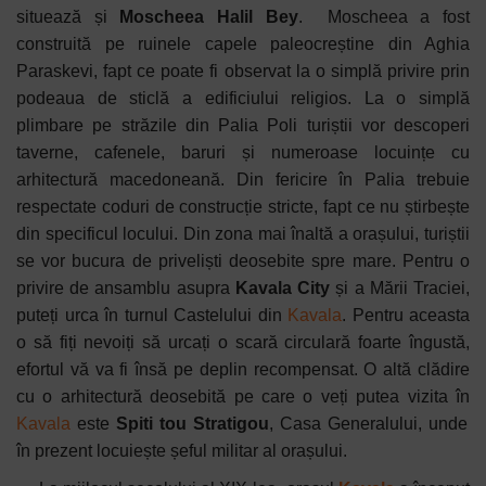
situează și
Moscheea Halil Bey
.
Moscheea a fost
construită pe ruinele capele paleocreștine din Aghia
Paraskevi, fapt ce poate fi observat la o simplă privire prin
podeaua de sticlă a edificiului religios. La o simplă
plimbare pe străzile din Palia Poli turiștii vor descoperi
taverne, cafenele, baruri și numeroase locuințe cu
arhitectură macedoneană. Din fericire în Palia trebuie
respectate coduri de construcție stricte, fapt ce nu știrbește
din specificul locului. Din zona mai înaltă a orașului, turiștii
se vor bucura de priveliști deosebite spre mare. Pentru o
privire de ansamblu asupra
Kavala City
și a Mării Traciei,
puteți urca în turnul Castelului din
Kavala
. Pentru aceasta
o să fiți nevoiți să urcați o scară circulară foarte îngustă,
efortul vă va fi însă pe deplin recompensat. O altă clădire
cu o arhitectură deosebită pe care o veți putea vizita în
Kavala
este
Spiti tou Stratigou
, Casa Generalului, unde
în prezent locuiește șeful militar al orașului.