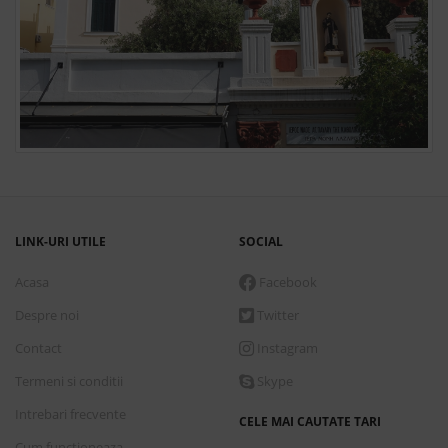
LINK-URI UTILE
SOCIAL
Acasa
Facebook
Despre noi
Twitter
Contact
Instagram
Termeni si conditii
Skype
Intrebari frecvente
CELE MAI CAUTATE TARI
Cum functioneaza