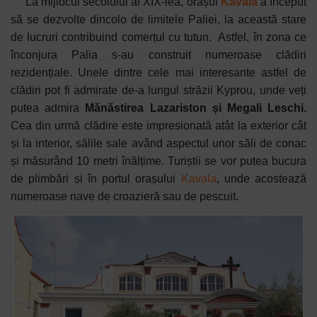
La mijlocul secolului al XIX-lea, orașul
Kavala
a început
să se dezvolte dincolo de limitele Paliei, la această stare
de lucruri contribuind comerțul cu tutun.
Astfel, în zona ce
înconjura Palia s-au construit numeroase clădiri
rezidențiale. Unele dintre cele mai interesante astfel de
clădiri pot fi admirate de-a lungul străzii Kyprou, unde veți
putea admira
Mănăstirea Lazariston și Megali Leschi.
Cea din urmă clădire este impresionată atât la exterior cât
și la interior, sălile sale având aspectul unor săli de conac
și măsurând 10 metri înălțime. Turiștii se vor putea bucura
de plimbări și în portul orașului
Kavala
, unde acostează
numeroase nave de croazieră sau de pescuit.