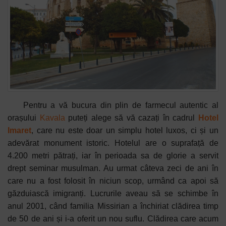
Pentru a vă bucura din plin de farmecul autentic al
orașului
Kavala
puteți alege să vă cazați în cadrul
Hotel
Imaret
, care nu este doar un simplu hotel luxos, ci și un
adevărat monument istoric. Hotelul are o suprafață de
4.200 metri pătrați, iar în perioada sa de glorie a servit
drept seminar musulman. Au urmat câteva zeci de ani în
care nu a fost folosit în niciun scop, urmând ca apoi să
găzduiască imigranți. Lucrurile aveau să se schimbe în
anul 2001, când familia Missirian a închiriat clădirea timp
de 50 de ani și i-a oferit un nou suflu. Clădirea care acum