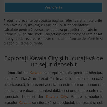
Vezi oferta
Preturile prezente pe aceasta pagina, referitoare la hotelurile
din Kavala City (kavala) cu Mic dejun, sunt orientative,
calculate pentru 2 persoane, pe baza prețurilor aplicate în
ultimele 60 de zile. Pretul corect din acest moment este afisat
in pagina de rezervare si este calculat in functie de ofertele si
disponibilitatea curenta.
Explorați Kavala City și bucurați-vă de
un sejur deosebit
Imaretul
din
Kavala
este reprezentativ pentru arhitectura
islamică. Dacă în trecut în Imaret funcționa o școală
bisericească, în prezent acesta nu este doar un monument
istoric cu o valoare incontestabilă, ci și unul dintre cele mai
apreciate hoteluri din
Kavala City
. Printre simbolurile
orașului
Kavala
se situează și apeductul, cunoscut și sub