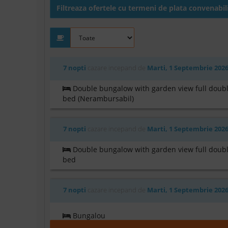
Filtreaza ofertele cu termeni de plata convenabil
7 nopti
cazare incepand de
Marti, 1 Septembrie 202
Double bungalow with garden view full doub
bed (Nerambursabil)
7 nopti
cazare incepand de
Marti, 1 Septembrie 202
Double bungalow with garden view full doub
bed
7 nopti
cazare incepand de
Marti, 1 Septembrie 202
Bungalou