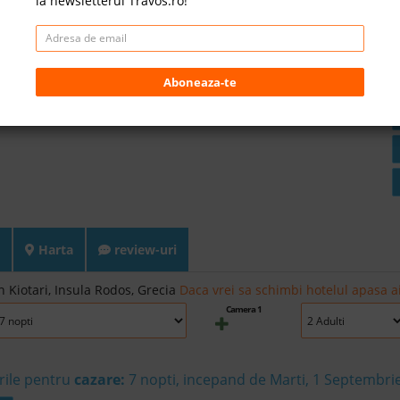
la newsletterul Travos.ro!
Aboneaza-te
Harta
review-uri
n Kiotari, Insula Rodos, Grecia
Daca vrei sa schimbi hotelul apasa ai
Camera 1
rile pentru
cazare:
7 nopti, incepand de Marti, 1 Septembri