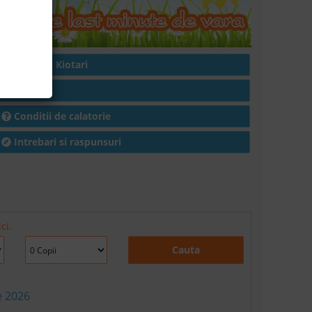
Hoteluri in Kiotari
Articole
Conditii de calatorie
Intrebari si raspunsuri
ci.
Cauta
e 2026