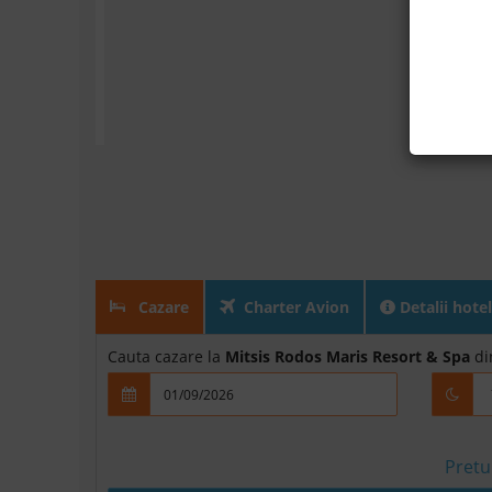
Cazare
Charter Avion
Detalii hotel
Cauta cazare la
Mitsis Rodos Maris Resort & Spa
di
Pretu