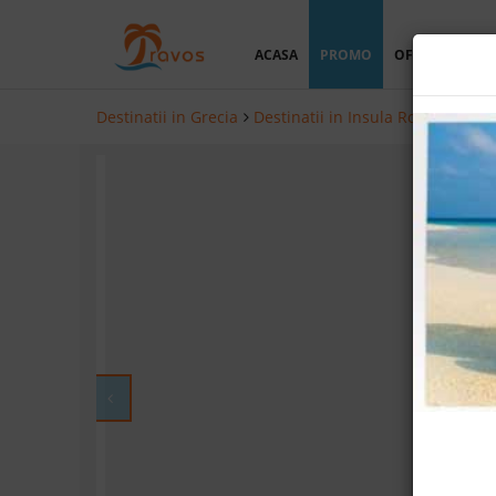
ACASA
PROMO
OFERTA PERSO
Destinatii in Grecia
Destinatii in Insula Rodos
Hotel