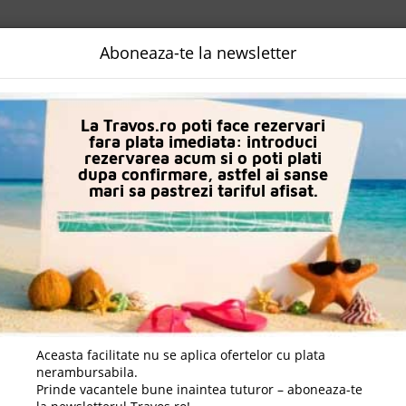
NALIZATA
DESTINATII
LOGIN
EURO
LANGUAGE
B2B
Aboneaza-te la newsletter
uri in Kiotari
Mitsis Rodos Maris Resort & Spa
La Travos.ro poti face rezervari
fara plata imediata: introduci
rezervarea acum si o poti plati
dupa confirmare, astfel ai sanse
mari sa pastrezi tariful afisat.
Aceasta facilitate nu se aplica ofertelor cu plata
nerambursabila.
Prinde vacantele bune inaintea tuturor – aboneaza-te