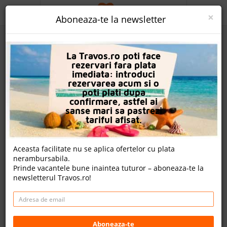
ACASA
×
Aboneaza-te la newsletter
PROMO
La Travos.ro poti face
CAUTA REZERVARE
rezervari fara plata
imediata: introduci
OFERTA PERSONALIZATA
rezervarea acum si o
poti plati dupa
DESPRE NOI
confirmare, astfel ai
sanse mari sa pastrezi
Hotel Lito
LOGIN
tariful afisat.
CAZARE
Aceasta facilitate nu se aplica ofertelor cu plata
3 review-uri , nota Travos: 8.7
nerambursabila.
CHARTER AVION
Prinde vacantele bune inaintea tuturor – aboneaza-te la
Rodos, Insula Rodos, Grecia
newsletterul Travos.ro!
CAZARE + AUTOCAR
Ialysos Avenue, Ixia 851 00 Rhodes Dodecanese Greece
Distanta fata de plaja: 40m
CONTACT
Cazare
LANGUAGE
Aboneaza-te