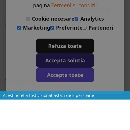
pagina
Termeni si conditii
Intrebari frecvente
CELE MAI CAUTATE TARI
Cum functioneaza
Cookie necesare
Analytics
Vizitati Bulgaria
Cauta rezervare
Marketing
Preferinte
Parteneri
Vizitati Grecia
Vizitati Turcia
Refuza toate
Vizitati Italia
Accepta solutia
Vizitati Spania
Vizitati Croatia
Accepta toate
CELE MAI CAUTATE STATIUNI
CONTACT
Hoteluri in Albena
L-S: 9-18
Acest hotel a fost vizionat astazi de 5 persoane
Hoteluri in Bansko
+40 376 444 888
Hoteluri in Nisipurile de Aur
office@travos.ro
Hoteluri in Atena
Abonare newsletter