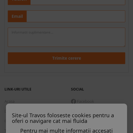
Email
Trimite cerere
LINK-URI UTILE
SOCIAL
Acasa
Facebook
Despre noi
Twitter
Site-ul Travos foloseste cookies pentru a
oferi o navigare cat mai fluida
Contact
Instagram
Pentru mai multe informatii accesati
Termeni si conditii
Skype