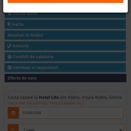
Charter avion
B2B
Detalii hotel
Harta
+40 376 444 888
Hoteluri in Rodos
LEI
EURO
Articole
Conditii de calatorie
Intrebari si raspunsuri
Oferte de vara
Cauta cazare la
Hotel Lito
din Rodos, Insula Rodos, Grecia
Daca vrei sa schimbi hotelul apasa aici.