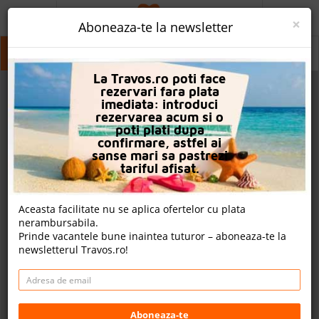
ACASA
×
Aboneaza-te la newsletter
PROMO
Tsilivi
Tsilivi
La Travos.ro poti face
CAUTA REZERVARE
rezervari fara plata
imediata: introduci
OFERTA PERSONALIZATA
rezervarea acum si o
poti plati dupa
DESPRE NOI
confirmare, astfel ai
sanse mari sa pastrezi
LOGIN
tariful afisat.
CAZARE
Aceasta facilitate nu se aplica ofertelor cu plata
nerambursabila.
CHARTER AVION
Prinde vacantele bune inaintea tuturor – aboneaza-te la
newsletterul Travos.ro!
CAZARE + AUTOCAR
2
CONTACT
Cauta
LANGUAGE
Aboneaza-te