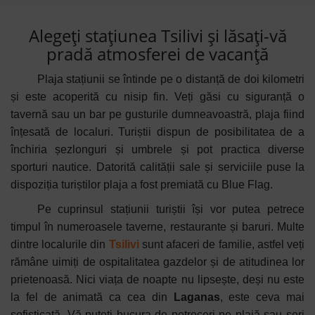
Alegeți stațiunea Tsilivi și lăsați-vă
pradă atmosferei de vacanță
Plaja stațiunii se întinde pe o distanță de doi kilometri
și este acoperită cu nisip fin. Veți găsi cu siguranță o
tavernă sau un bar pe gusturile dumneavoastră, plaja fiind
înțesată de localuri. Turiștii dispun de posibilitatea de a
închiria șezlonguri și umbrele și pot practica diverse
sporturi nautice. Datorită calității sale și serviciile puse la
dispoziția turiștilor plaja a fost premiată cu Blue Flag.
Pe cuprinsul stațiunii turiștii își vor putea petrece
timpul în numeroasele taverne, restaurante și baruri. Multe
dintre localurile din
Tsilivi
sunt afaceri de familie, astfel veți
rămâne uimiți de ospitalitatea gazdelor și de atitudinea lor
prietenoasă. Nici viața de noapte nu lipsește, deși nu este
la fel de animată ca cea din
Laganas
, este ceva mai
sofisticată. Vă puteți bucura de petreceri pe plajă sau seri