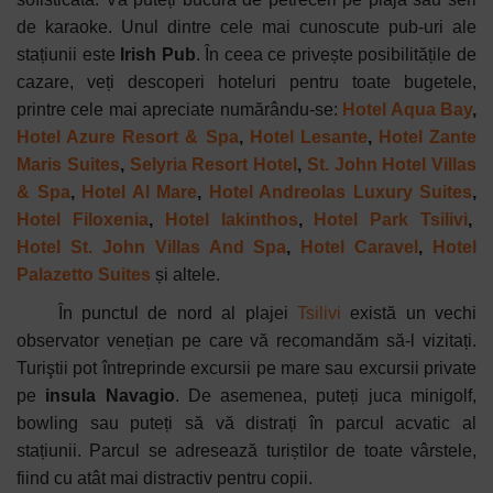
de karaoke. Unul dintre cele mai cunoscute pub-uri ale
stațiunii este
Irish Pub
. În ceea ce privește posibilitățile de
cazare, veți descoperi hoteluri pentru toate bugetele,
printre cele mai apreciate numărându-se:
Hotel Aqua Bay
,
Hotel Azure Resort & Spa
,
Hotel Lesante
,
Hotel Zante
Maris Suites
,
Selyria Resort Hotel
,
St. John Hotel Villas
& Spa
,
Hotel Al Mare
,
Hotel Andreolas Luxury Suites
,
Hotel Filoxenia
,
Hotel Iakinthos
,
Hotel Park Tsilivi
,
Hotel St. John Villas And Spa
,
Hotel Caravel
,
Hotel
Palazetto Suites
și altele.
În punctul de nord al plajei
Tsilivi
există un vechi
observator venețian pe care vă recomandăm să-l vizitați.
Turiştii pot întreprinde excursii pe mare sau excursii private
pe
insula Navagio
. De asemenea, puteți juca minigolf,
bowling sau puteți să vă distrați în parcul acvatic al
stațiunii. Parcul se adresează turiștilor de toate vârstele,
fiind cu atât mai distractiv pentru copii.