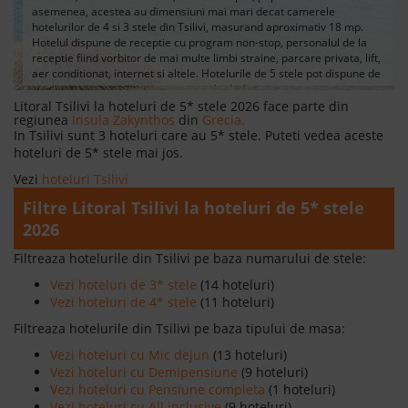
asemenea, acestea au dimensiuni mai mari decat camerele
hotelurilor de 4 si 3 stele din Tsilivi, masurand aproximativ 18 mp.
Hotelul dispune de receptie cu program non-stop, personalul de la
receptie fiind vorbitor de mai multe limbi straine, parcare privata, lift,
aer conditionat, internet si altele. Hotelurile de 5 stele pot dispune de
piscina exterioara sau interioara, sala de fitness, centre spa si
wellness, salon de infrumusetare, camara de bagaje, spalatorie,
Litoral Tsilivi la hoteluri de 5* stele 2026 face parte din
regiunea
Insula Zakynthos
din
Grecia.
curatatorie, restaurante, baruri, cafenele, cluburi si camere de
In Tsilivi sunt 3 hoteluri care au 5* stele. Puteti vedea aceste
relaxare. In plus, hotelurile de 5 stele din Tsilivi pot fi dotate si cu
centre de afaceri si sali de evenimente.
hoteluri de 5* stele mai jos.
Vezi
hoteluri Tsilivi
Filtre Litoral Tsilivi la hoteluri de 5* stele
2026
Filtreaza hotelurile din Tsilivi pe baza numarului de stele:
Vezi hoteluri de 3* stele
(14 hoteluri)
Vezi hoteluri de 4* stele
(11 hoteluri)
Filtreaza hotelurile din Tsilivi pe baza tipului de masa:
Vezi hoteluri cu Mic dejun
(13 hoteluri)
Vezi hoteluri cu Demipensiune
(9 hoteluri)
Vezi hoteluri cu Pensiune completa
(1 hoteluri)
Vezi hoteluri cu All inclusive
(9 hoteluri)