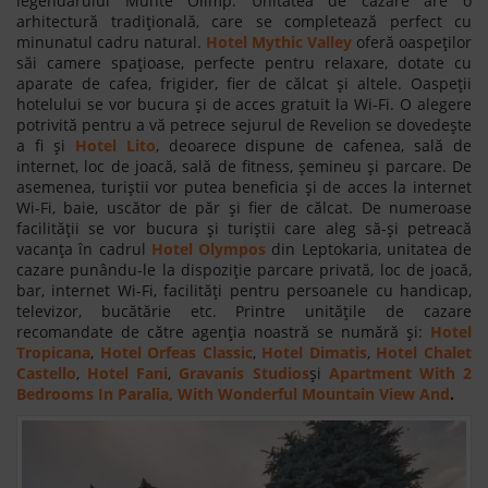
legendarului Munte Olimp. Unitatea de cazare are o
arhitectură tradițională, care se completează perfect cu
minunatul cadru natural.
Hotel Mythic Valley
oferă oaspeților
săi camere spațioase, perfecte pentru relaxare, dotate cu
aparate de cafea, frigider, fier de călcat și altele. Oaspeții
hotelului se vor bucura și de acces gratuit la Wi-Fi. O alegere
potrivită pentru a vă petrece sejurul de Revelion se dovedește
a fi și
Hotel Lito
, deoarece dispune de cafenea, sală de
internet, loc de joacă, sală de fitness, șemineu și parcare. De
asemenea, turiștii vor putea beneficia și de acces la internet
Wi-Fi, baie, uscător de păr și fier de călcat. De numeroase
facilității se vor bucura și turiștii care aleg să-și petreacă
vacanța în cadrul
Hotel Olympos
din Leptokaria, unitatea de
cazare punându-le la dispoziție parcare privată, loc de joacă,
bar, internet Wi-Fi, facilități pentru persoanele cu handicap,
televizor, bucătărie etc. Printre unitățile de cazare
recomandate de către agenția noastră se numără și:
Hotel
Tropicana
,
Hotel Orfeas Classic
,
Hotel Dimatis
,
Hotel Chalet
Castello
,
Hotel Fani
,
Gravanis Studios
și
Apartment With 2
Bedrooms In Paralia, With Wonderful Mountain View And
.