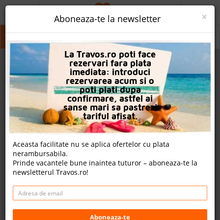
ACASA
×
Aboneaza-te la newsletter
PROMO
Plaka Litochoro
Plaka Litochoro
Plaka Litochoro
La Travos.ro poti face
CAUTA REZERVARE
rezervari fara plata
imediata: introduci
OFERTA PERSONALIZATA
rezervarea acum si o
poti plati dupa
DESPRE NOI
confirmare, astfel ai
sanse mari sa pastrezi
LOGIN
tariful afisat.
CAZARE
Aceasta facilitate nu se aplica ofertelor cu plata
nerambursabila.
CHARTER AVION
Prinde vacantele bune inaintea tuturor – aboneaza-te la
newsletterul Travos.ro!
CAZARE + AUTOCAR
2
CONTACT
Cauta
LANGUAGE
Aboneaza-te