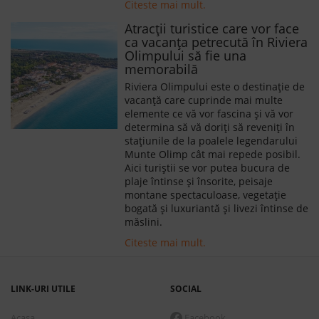
Citeste mai mult.
Atracții turistice care vor face
ca vacanța petrecută în Riviera
Olimpului să fie una
memorabilă
Riviera Olimpului este o destinaţie de
vacanţă care cuprinde mai multe
elemente ce vă vor fascina şi vă vor
determina să vă doriţi să reveniţi în
staţiunile de la poalele legendarului
Munte Olimp cât mai repede posibil.
Aici turiştii se vor putea bucura de
plaje întinse şi însorite, peisaje
montane spectaculoase, vegetaţie
bogată şi luxuriantă și livezi întinse de
măslini.
Citeste mai mult.
LINK-URI UTILE
SOCIAL
Acasa
Facebook