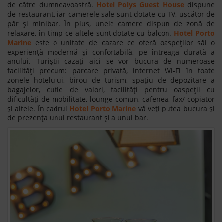
de către dumneavoastră.
Hotel Polys Guest House
dispune
de restaurant, iar camerele sale sunt dotate cu TV, uscător de
păr și minibar. În plus, unele camere dispun de zonă de
relaxare, în timp ce altele sunt dotate cu balcon.
Hotel Porto
Marine
este o unitate de cazare ce oferă oaspeților săi o
experiență modernă și confortabilă, pe întreaga durată a
anului. Turiștii cazați aici se vor bucura de numeroase
facilități precum: parcare privată, internet Wi-Fi în toate
zonele hotelului, birou de turism, spațiu de depozitare a
bagajelor, cutie de valori, facilități pentru oaspeții cu
dificultăți de mobilitate, lounge comun, cafenea, fax/ copiator
și altele. În cadrul
Hotel Porto Marine
vă veți putea bucura și
de prezența unui restaurant și a unui bar.