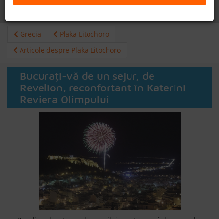
Daca doresti sa cauti
cazare +
avion apasa aici!
B2B
Grecia
Plaka Litochoro
+40 376 444 888
Articole despre Plaka Litochoro
LEI
EURO
Bucurați-vă de un sejur, de
Revelion, reconfortant în Katerini
Reviera Olimpului