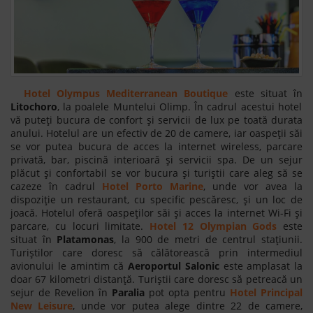
Hotel Olympus Mediterranean Boutique
este situat în
Litochoro
, la poalele Muntelui Olimp. În cadrul acestui hotel
vă puteți bucura de confort și servicii de lux pe toată durata
anului. Hotelul are un efectiv de 20 de camere, iar oaspeții săi
se vor putea bucura de acces la internet wireless, parcare
privată, bar, piscină interioară și servicii spa. De un sejur
plăcut și confortabil se vor bucura și turiștii care aleg să se
cazeze în cadrul
Hotel Porto Marine
, unde vor avea la
dispoziție un restaurant, cu specific pescăresc, și un loc de
joacă. Hotelul oferă oaspeților săi și acces la internet Wi-Fi și
parcare, cu locuri limitate.
Hotel 12 Olympian Gods
este
situat în
Platamonas
, la 900 de metri de centrul stațiunii.
Turiștilor care doresc să călătorească prin intermediul
avionului le amintim că
Aeroportul Salonic
este amplasat la
doar 67 kilometri distanță. Turiștii care doresc să petreacă un
sejur de Revelion în
Paralia
pot opta pentru
Hotel Principal
New Leisure
, unde vor putea alege dintre 22 de camere,