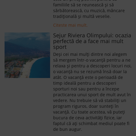
familiile să se reunească și să
sărbătorească, cu muzică, mâncare
tradițională și multă veselie.
Citeste mai mult.
Sejur Riviera Olimpului: ocazia
perfectă de a face mai mult
sport
Deși cei mai mulți dintre noi alegem
să mergem într-o vacanță pentru a ne
relaxa și pentru a descoperi locuri noi,
o vacanță nu se rezumă însă doar la
atât. O vacanță este o perioadă de
timp ideală pentru a descoperi
sporturi noi sau pentru a începe
practicarea unui sport de mult avut în
vedere. Nu trebuie să vă stabiliți un
program riguros, doar sunteți în
vacanță. Cu toate acestea, vă puteți
bucura de ceva activități fizice, iar
faptul că ați schimbat mediul poate fi
de bun augur.