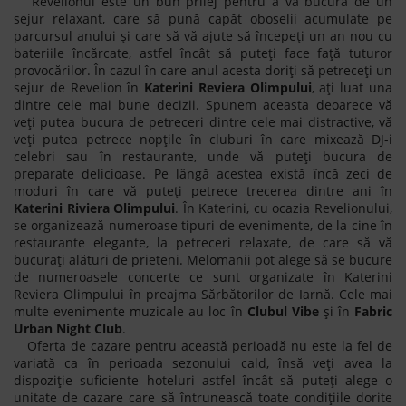
Revelionul este un bun prilej pentru a vă bucura de un
sejur relaxant, care să pună capăt oboselii acumulate pe
parcursul anului și care să vă ajute să începeți un an nou cu
bateriile încărcate, astfel încât să puteți face față tuturor
provocărilor. În cazul în care anul acesta doriți să petreceți un
sejur de Revelion în
Katerini Reviera Olimpului
, ați luat una
dintre cele mai bune decizii. Spunem aceasta deoarece vă
veți putea bucura de petreceri dintre cele mai distractive, vă
veți putea petrece nopțile în cluburi în care mixează DJ-i
celebri sau în restaurante, unde vă puteți bucura de
preparate delicioase. Pe lângă acestea există încă zeci de
moduri în care vă puteți petrece trecerea dintre ani în
Katerini Riviera Olimpului
. În Katerini, cu ocazia Revelionului,
se organizează numeroase tipuri de evenimente, de la cine în
restaurante elegante, la petreceri relaxate, de care să vă
bucurați alături de prieteni. Melomanii pot alege să se bucure
de numeroasele concerte ce sunt organizate în Katerini
Reviera Olimpului în preajma Sărbătorilor de Iarnă. Cele mai
multe evenimente muzicale au loc în
Clubul Vibe
și în
Fabric
Urban Night Club
.
Oferta de cazare pentru această perioadă nu este la fel de
variată ca în perioada sezonului cald, însă veți avea la
dispoziție suficiente hoteluri astfel încât să puteți alege o
unitate de cazare care să întrunească toate condițiile dorite