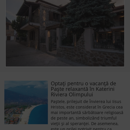
Optați pentru o vacanță de
Paște relaxantă în Katerini
Riviera Olimpului
Paștele, prilejuit de Învierea lui Iisus
Hristos, este considerat în Grecia cea
mai importantă sărbătoare religioasă
de peste an, simbolizând triumful
vieții și al speranței. De asemenea,
este un prilej potrivit pentru ca