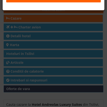
Cazare
- 1,649.00 EUR
B2B
Rezerva acum
Cazare
+40 376 444 888
Charter avion
LEI
EURO
Detalii hotel
Harta
Hoteluri in Tsilivi
Articole
Conditii de calatorie
Intrebari si raspunsuri
Oferte de vara
Cauta cazare la
Hotel Andreolas Luxury Suites
din Tsilivi,