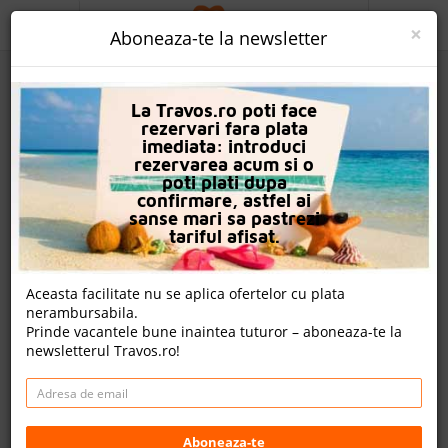
ACASA
×
Aboneaza-te la newsletter
PROMO
La Travos.ro poti face
CAUTA REZERVARE
rezervari fara plata
imediata: introduci
OFERTA PERSONALIZATA
rezervarea acum si o
poti plati dupa
DESPRE NOI
confirmare, astfel ai
sanse mari sa pastrezi
Hotel Andreolas Luxury Suites
LOGIN
tariful afisat.
CAZARE
Nota
Aceasta facilitate nu se aplica ofertelor cu plata
9.4
9.1
9.0
9.2
nerambursabila.
CHARTER AVION
51
181
201
Prinde vacantele bune inaintea tuturor – aboneaza-te la
evaluari
evaluari
evaluari
newsletterul Travos.ro!
CAZARE + AUTOCAR
nota Travos: 9.2
CONTACT
Tsilivi, Insula Zakynthos, Grecia
LANGUAGE
Aboneaza-te