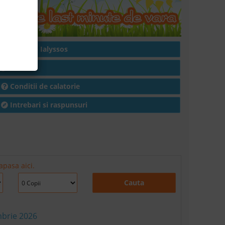
Hoteluri in Ialyssos
Articole
Conditii de calatorie
Intrebari si raspunsuri
apasa aici.
Cauta
mbrie 2026