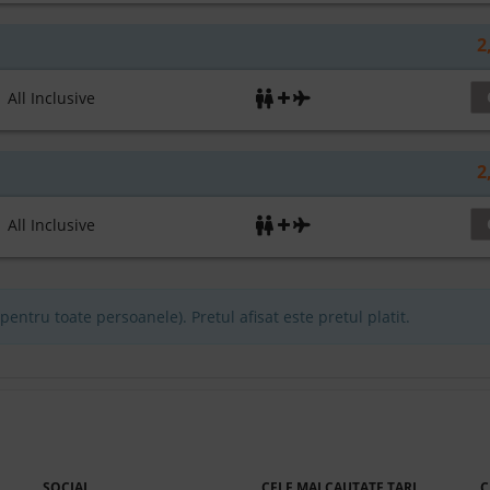
2
ll Inclusive
2
ll Inclusive
entru toate persoanele). Pretul afisat este pretul platit.
SOCIAL
CELE MAI CAUTATE TARI
C