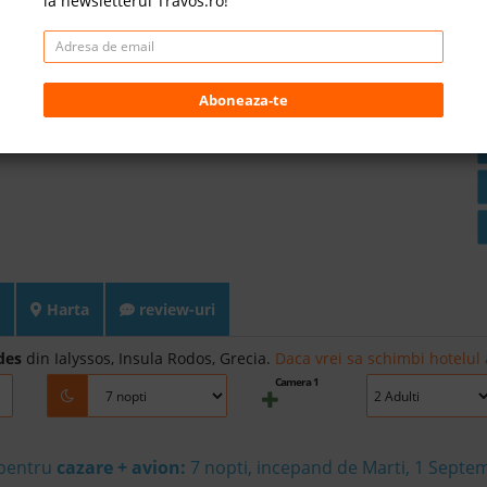
la newsletterul Travos.ro!
Aboneaza-te
Harta
review-uri
des
din Ialyssos, Insula Rodos, Grecia.
Daca vrei sa schimbi hotelul 
Camera 1
 pentru
cazare + avion:
7
nopti, incepand de Marti, 1 Septe