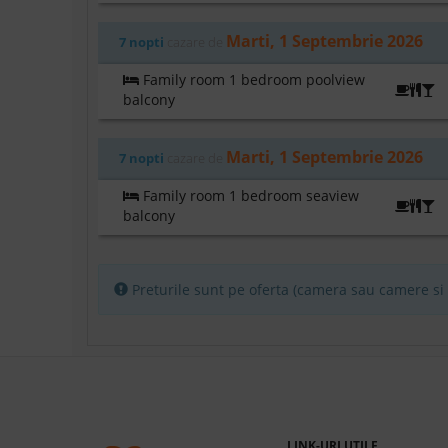
Marti, 1 Septembrie 2026
7 nopti
cazare de
Family room 1 bedroom poolview
A
balcony
Marti, 1 Septembrie 2026
7 nopti
cazare de
Family room 1 bedroom seaview
A
balcony
Preturile sunt pe oferta (camera sau camere si p
LINK-URI UTILE