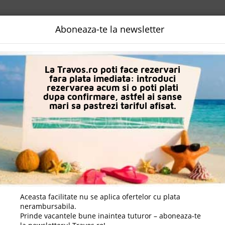
NALIZATA
DESTINATII
LOGIN
EURO
LANGUAGE
B2B
Aboneaza-te la newsletter
uri in Ialyssos
Hotel Sunshine Rhodes
La Travos.ro poti face rezervari
fara plata imediata: introduci
rezervarea acum si o poti plati
dupa confirmare, astfel ai sanse
mari sa pastrezi tariful afisat.
Aceasta facilitate nu se aplica ofertelor cu plata
nerambursabila.
Prinde vacantele bune inaintea tuturor – aboneaza-te