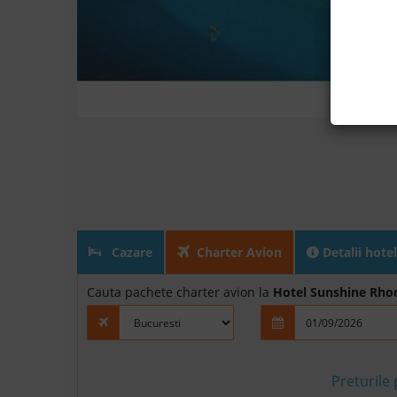
Cazare
Charter Avion
Detalii hotel
Cauta pachete charter avion la
Hotel Sunshine Rho
Preturile