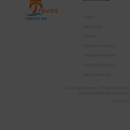
Acasa
TRAVOS.RO
Despre noi
Contact
Termeni si conditii
Intrebari frecvente
Cum functioneaza
Cauta rezervare
Licenta de turism
Polita de asigura
|
Drepturi principale in temeiul 
Sunair Cons