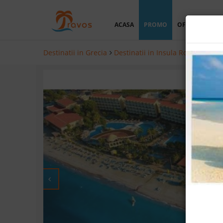
ACASA
PROMO
OFERTA PERSO
Destinatii in Grecia
Destinatii in Insula Rodos
Hotel