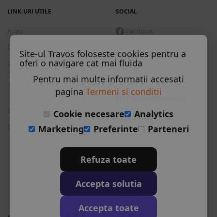
LINK-URI UTILE
SOCIAL
Acasa
Facebook
Despre noi
Twitter
Site-ul Travos foloseste cookies pentru a
oferi o navigare cat mai fluida
Contact
Instagram
Pentru mai multe informatii accesati
Termeni si conditii
Skype
pagina
Termeni si conditii
Intrebari frecvente
CELE MAI CAUTATE TARI
Cum functioneaza
Cookie necesare
Analytics
Vizitati Bulgaria
Cauta rezervare
Marketing
Preferinte
Parteneri
Vizitati Grecia
Vizitati Turcia
Refuza toate
Vizitati Italia
Accepta solutia
Vizitati Spania
Vizitati Croatia
Accepta toate