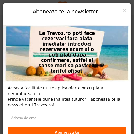
ACASA
×
Aboneaza-te la newsletter
PROMO
La Travos.ro poti face
CAUTA REZERVARE
rezervari fara plata
imediata: introduci
OFERTA PERSONALIZATA
rezervarea acum si o
poti plati dupa
DESPRE NOI
confirmare, astfel ai
sanse mari sa pastrezi
Evi Hotel
LOGIN
tariful afisat.
CAZARE
Nota
Aceasta facilitate nu se aplica ofertelor cu plata
6.4
5.0
8.6
nerambursabila.
CHARTER AVION
1119
nu avem
585
Prinde vacantele bune inaintea tuturor – aboneaza-te la
evaluari
evaluari
evaluari
newsletterul Travos.ro!
CAZARE + AUTOCAR
nota Travos: 8.6
CONTACT
Faliraki, Insula Rodos, Grecia
LANGUAGE
Distanta fata de plaja: 680m
Aboneaza-te