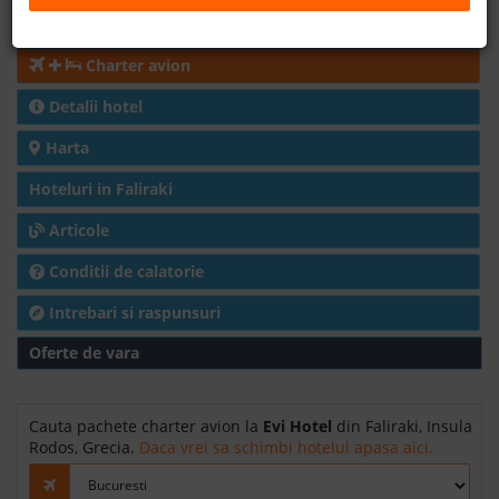
Cazare
B2B
Charter avion
+40 376 444 888
Detalii hotel
Harta
LEI
EURO
Hoteluri in Faliraki
Articole
Conditii de calatorie
Intrebari si raspunsuri
Oferte de vara
Cauta pachete charter avion la
Evi Hotel
din Faliraki, Insula
Rodos, Grecia.
Daca vrei sa schimbi hotelul apasa aici.