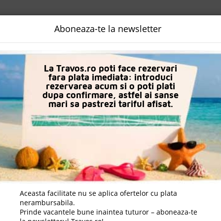
NALIZATA
DESTINATII
LOGIN
EURO
LANGUAGE
B2B
Aboneaza-te la newsletter
uri in Faliraki
Evi Hotel
La Travos.ro poti face rezervari
fara plata imediata: introduci
rezervarea acum si o poti plati
dupa confirmare, astfel ai sanse
mari sa pastrezi tariful afisat.
Aceasta facilitate nu se aplica ofertelor cu plata
nerambursabila.
Prinde vacantele bune inaintea tuturor – aboneaza-te