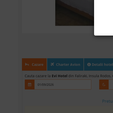
Cazare
Charter Avion
Detalii hotel
Cauta cazare la
Evi Hotel
din Faliraki, Insula Rodos,
Pretu