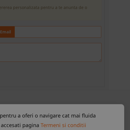
cererea personalizata pentru a te anunta de o
Email
pentru a oferi o navigare cat mai fluida
ELE MAI CAUTATE
CONTACT
TATIUNI
 accesati pagina
Termeni si conditii