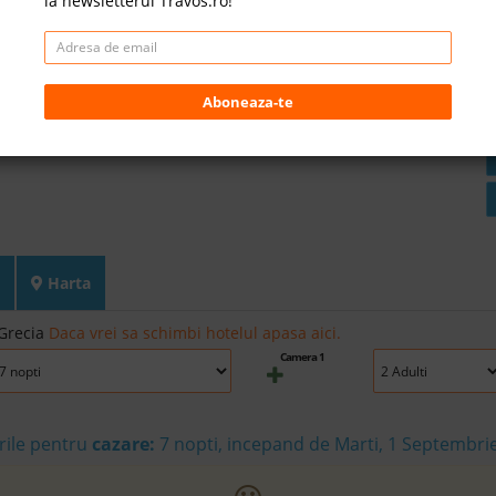
la newsletterul Travos.ro!
Aboneaza-te
Harta
 Grecia
Daca vrei sa schimbi hotelul apasa aici.
Camera 1
rile pentru
cazare:
7 nopti, incepand de Marti, 1 Septembri