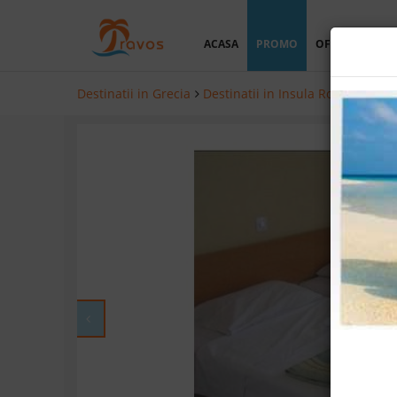
ACASA
PROMO
OFERTA PERSO
Destinatii in Grecia
Destinatii in Insula Rodos
Hotel