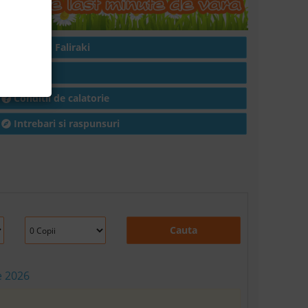
Hoteluri in Faliraki
Articole
Conditii de calatorie
Intrebari si raspunsuri
Cauta
e 2026