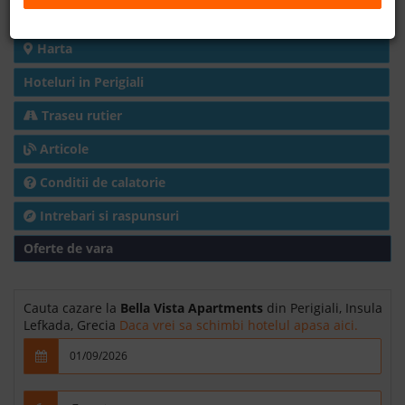
Detalii hotel
B2B
Harta
Hoteluri in Perigiali
+40 376 444 888
Traseu rutier
LEI
EURO
Articole
Conditii de calatorie
Intrebari si raspunsuri
Oferte de vara
Cauta cazare la
Bella Vista Apartments
din Perigiali, Insula
Lefkada, Grecia
Daca vrei sa schimbi hotelul apasa aici.