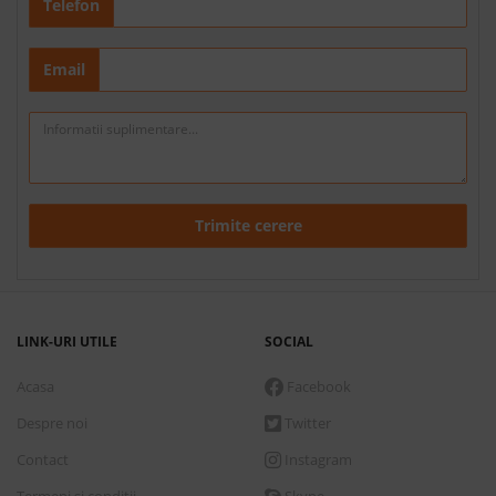
Telefon
Email
Trimite cerere
LINK-URI UTILE
SOCIAL
Acasa
Facebook
Despre noi
Twitter
Contact
Instagram
Termeni si conditii
Skype