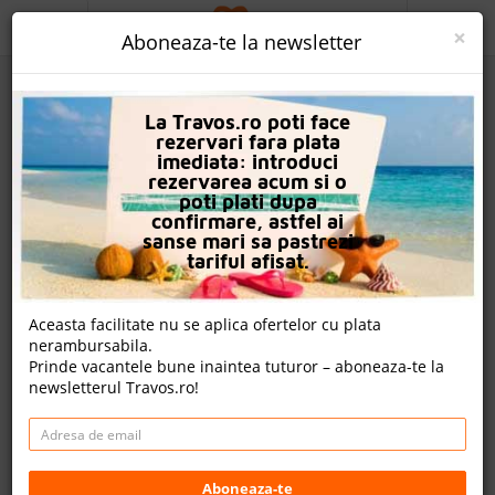
ACASA
×
Aboneaza-te la newsletter
PROMO
La Travos.ro poti face
CAUTA REZERVARE
rezervari fara plata
imediata: introduci
OFERTA PERSONALIZATA
rezervarea acum si o
poti plati dupa
DESPRE NOI
confirmare, astfel ai
sanse mari sa pastrezi
Bella Vista Apartments
LOGIN
tariful afisat.
CAZARE
Aceasta facilitate nu se aplica ofertelor cu plata
nota Travos: 7.9
nerambursabila.
CHARTER AVION
Prinde vacantele bune inaintea tuturor – aboneaza-te la
Perigiali, Insula Lefkada, Grecia
newsletterul Travos.ro!
CAZARE + AUTOCAR
Distanta fata de plaja: 150m
Cazare
CONTACT
Cazare + Autocar
LANGUAGE
Aboneaza-te