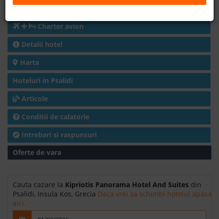
Cazare
B2B
Charter avion
Detalii hotel
+40 376 444 888
Harta
LEI
EURO
Hoteluri in Psalidi
Articole
Conditii de calatorie
Intrebari si raspunsuri
Oferte de vara
Cauta cazare la
Kipriotis Panorama Hotel And Suites
din
Psalidi, Insula Kos, Grecia
Daca vrei sa schimbi hotelul apasa
aici.