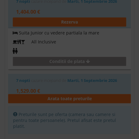
7 nopti
cazare incepand de
Marti, 1 Septembrie 2026
1,404.00 €
Rezerva
Suita Junior cu vedere partiala la mare
All Inclusive
Conditii de plata
7 nopti
cazare incepand de
Marti, 1 Septembrie 2026
1,529.00 €
Arata toate preturile
Rezerva
Camera cu vedere la mare
Preturile sunt pe oferta (camera sau camere si
pentru toate persoanele). Pretul afisat este pretul
Ultra all inclusive
platit.