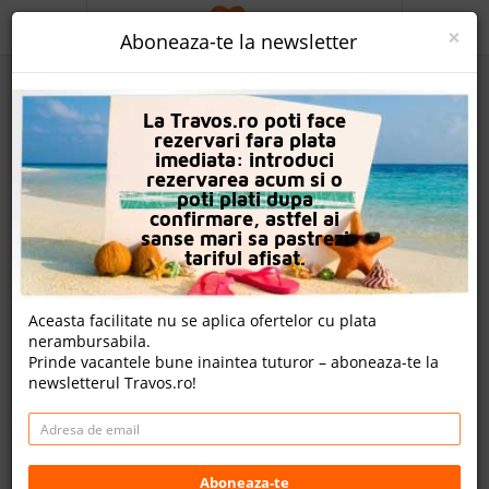
ACASA
×
Aboneaza-te la newsletter
PROMO
La Travos.ro poti face
CAUTA REZERVARE
rezervari fara plata
imediata: introduci
OFERTA PERSONALIZATA
rezervarea acum si o
poti plati dupa
DESPRE NOI
confirmare, astfel ai
sanse mari sa pastrezi
Kipriotis Panorama Hotel And Suites
LOGIN
tariful afisat.
CAZARE
Aceasta facilitate nu se aplica ofertelor cu plata
nota Travos: 8.1
nerambursabila.
CHARTER AVION
Prinde vacantele bune inaintea tuturor – aboneaza-te la
Psalidi, Insula Kos, Grecia
newsletterul Travos.ro!
CAZARE + AUTOCAR
Distanta fata de plaja: 200m
Cazare
- 1,404.00 EUR
CONTACT
Rezerva acum
LANGUAGE
Aboneaza-te