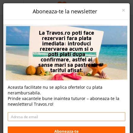
ACASA
×
Aboneaza-te la newsletter
PROMO
La Travos.ro poti face
CAUTA REZERVARE
rezervari fara plata
imediata: introduci
OFERTA PERSONALIZATA
rezervarea acum si o
poti plati dupa
DESPRE NOI
confirmare, astfel ai
sanse mari sa pastrezi
Chrispy Beach Resort
LOGIN
tariful afisat.
CAZARE
Agia Marina (chania / Nea Kydonia), Creta, Grecia
Aceasta facilitate nu se aplica ofertelor cu plata
Agia Marina, PO Box 57 730 14 Platanias Chania, Crete
nerambursabila.
CHARTER AVION
Greece
Prinde vacantele bune inaintea tuturor – aboneaza-te la
newsletterul Travos.ro!
Distanta fata de plaja: 50m
CAZARE + AUTOCAR
Cazare
CONTACT
Charter avion
LANGUAGE
Aboneaza-te