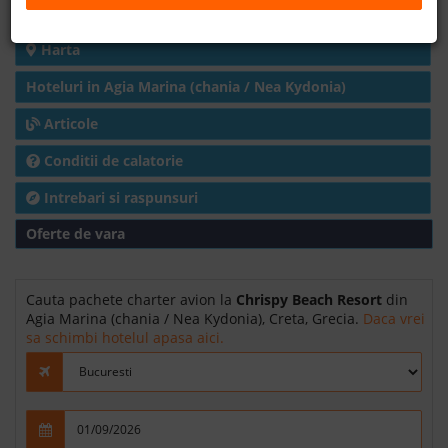
Detalii hotel
B2B
Harta
Hoteluri in Agia Marina (chania / Nea Kydonia)
+40 376 444 888
Articole
LEI
EURO
Conditii de calatorie
Intrebari si raspunsuri
Oferte de vara
Cauta pachete charter avion la
Chrispy Beach Resort
din
Agia Marina (chania / Nea Kydonia), Creta, Grecia.
Daca vrei
sa schimbi hotelul apasa aici.