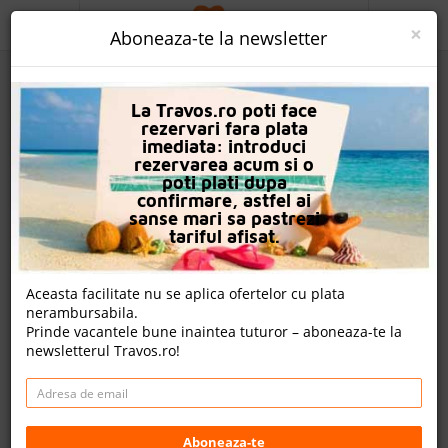
ACASA
×
Aboneaza-te la newsletter
PROMO
La Travos.ro poti face
CAUTA REZERVARE
rezervari fara plata
imediata: introduci
OFERTA PERSONALIZATA
rezervarea acum si o
poti plati dupa
DESPRE NOI
confirmare, astfel ai
sanse mari sa pastrezi
Hotel Mitsis Rinela Beach
LOGIN
tariful afisat.
CAZARE
Aceasta facilitate nu se aplica ofertelor cu plata
nota Travos: 9.0
nerambursabila.
CHARTER AVION
Prinde vacantele bune inaintea tuturor – aboneaza-te la
Kokkini Hani, Creta, Grecia
newsletterul Travos.ro!
CAZARE + AUTOCAR
Kokkíni Chani, Kokkíni Khánion, 71500, Grecia
Distanta fata de plaja: 50m
CONTACT
Cazare
LANGUAGE
Aboneaza-te