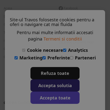
Acasa
Facebook
Despre noi
Twitter
Site-ul Travos foloseste cookies pentru a
oferi o navigare cat mai fluida
Contact
Instagram
Pentru mai multe informatii accesati
Termeni si conditii
Skype
pagina
Termeni si conditii
Intrebari frecvente
CELE MAI CAUTATE TARI
Cum functioneaza
Cookie necesare
Analytics
Vizitati Bulgaria
Cauta rezervare
Marketing
Preferinte
Parteneri
Vizitati Grecia
Vizitati Turcia
Refuza toate
Vizitati Italia
Accepta solutia
Vizitati Spania
Vizitati Croatia
Accepta toate
CELE MAI CAUTATE STATIUNI
CONTACT