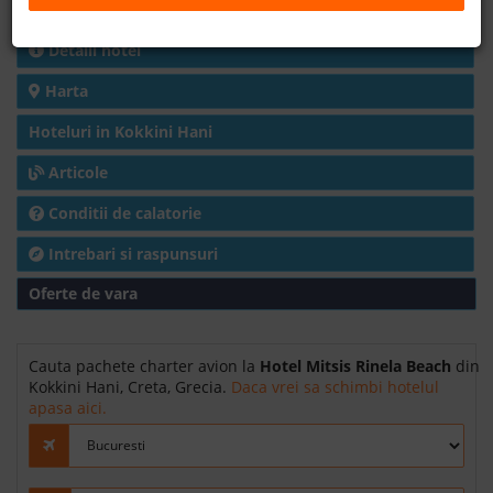
Charter avion
B2B
Detalii hotel
Harta
+40 376 444 888
Hoteluri in Kokkini Hani
LEI
EURO
Articole
Conditii de calatorie
Intrebari si raspunsuri
Oferte de vara
Cauta pachete charter avion la
Hotel Mitsis Rinela Beach
din
Kokkini Hani, Creta, Grecia.
Daca vrei sa schimbi hotelul
apasa aici.