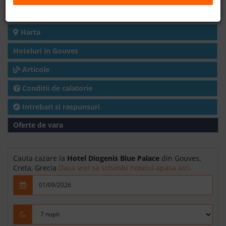
Detalii hotel
B2B
Harta
+40 376 444 888
Hoteluri in Gouves
Articole
LEI
EURO
Conditii de calatorie
Intrebari si raspunsuri
Oferte de vara
Cauta cazare la
Hotel Diogenis Blue Palace
din Gouves,
Creta, Grecia
Daca vrei sa schimbi hotelul apasa aici.