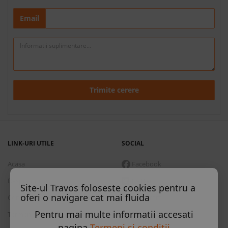
Email
Trimite cerere
LINK-URI UTILE
SOCIAL
Acasa
Facebook
Despre noi
Twitter
Site-ul Travos foloseste cookies pentru a
oferi o navigare cat mai fluida
Contact
Instagram
Pentru mai multe informatii accesati
Termeni si conditii
Skype
pagina
Termeni si conditii