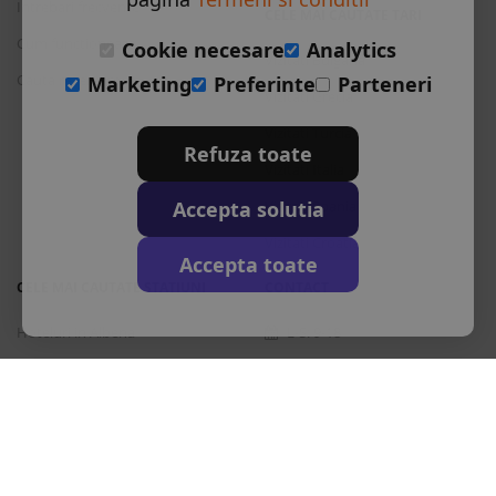
Intrebari frecvente
CELE MAI CAUTATE TARI
Cum functioneaza
Cookie necesare
Analytics
Vizitati Bulgaria
Cauta rezervare
Marketing
Preferinte
Parteneri
Vizitati Grecia
Vizitati Turcia
Refuza toate
Vizitati Italia
Accepta solutia
Vizitati Spania
Vizitati Croatia
Accepta toate
CELE MAI CAUTATE STATIUNI
CONTACT
Hoteluri in Albena
L-S: 9-18
Hoteluri in Bansko
+40 376 444 888
Hoteluri in Nisipurile de Aur
office@travos.ro
Hoteluri in Atena
Abonare newsletter
Hoteluri in Antalya