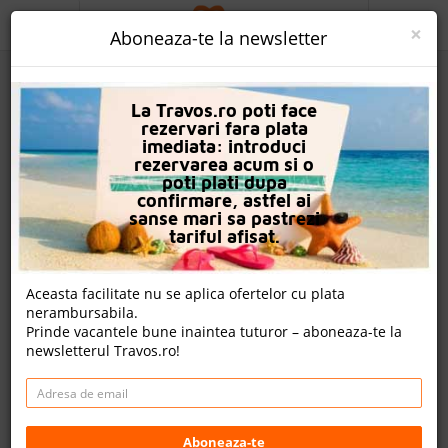
ACASA
×
Aboneaza-te la newsletter
PROMO
La Travos.ro poti face
CAUTA REZERVARE
rezervari fara plata
imediata: introduci
OFERTA PERSONALIZATA
rezervarea acum si o
poti plati dupa
DESPRE NOI
confirmare, astfel ai
sanse mari sa pastrezi
Hotel Diogenis Blue Palace
LOGIN
tariful afisat.
CAZARE
Aceasta facilitate nu se aplica ofertelor cu plata
Un review , nota Travos: 5.8
nerambursabila.
CHARTER AVION
Prinde vacantele bune inaintea tuturor – aboneaza-te la
Gouves, Creta, Grecia
newsletterul Travos.ro!
CAZARE + AUTOCAR
Gouves, Gouves, 70014, Grecia
CONTACT
Cazare
Charter avion
LANGUAGE
Aboneaza-te