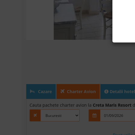
Cazare
Charter Avion
Detalii hotel
Cauta pachete charter avion la
Creta Maris Resort
d