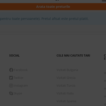
Arata toate preturile
3
entru toate persoanele). Pretul afisat este pretul platit.
ll inclusive
3
ll inclusive
SOCIAL
CELE MAI CAUTATE TARI
C
S
3
Facebook
Vizitati Bulgaria
H
Twitter
Vizitati Grecia
ll Inclusive
H
Instagram
Vizitati Turcia
H
Skype
Vizitati Italia
3
H
Vizitati Spania
H