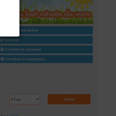
Hoteluri in Heraklion
Articole
Conditii de calatorie
Intrebari si raspunsuri
Cauta