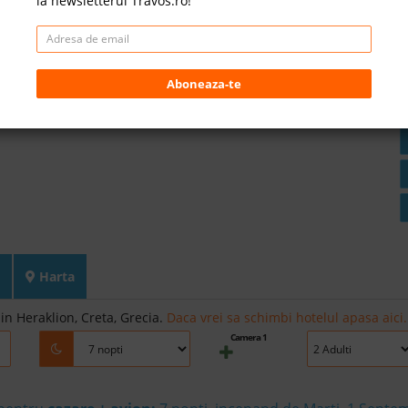
la newsletterul Travos.ro!
Aboneaza-te
Harta
in Heraklion, Creta, Grecia.
Daca vrei sa schimbi hotelul apasa aici.
Camera 1