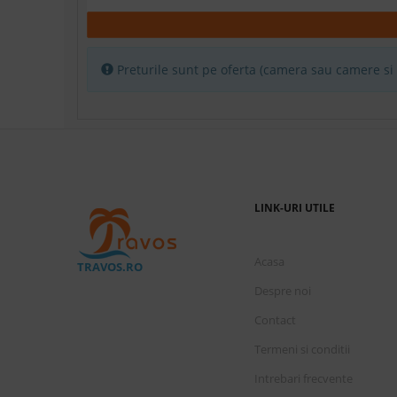
Marti, 1 Septembrie 2026
7 nopti
cazare de
Preturile sunt pe oferta (camera sau camere si p
Mountain/garden view room
A
Marti, 1 Septembrie 2026
7 nopti
cazare de
Room mountain/ garden view
A
LINK-URI UTILE
Marti, 1 Septembrie 2026
7 nopti
cazare de
Acasa
TRAVOS.RO
Despre noi
Exclusive adult garden/mountain
A
view - 1 x double
Contact
Termeni si conditii
Marti, 1 Septembrie 2026
7 nopti
cazare de
Intrebari frecvente