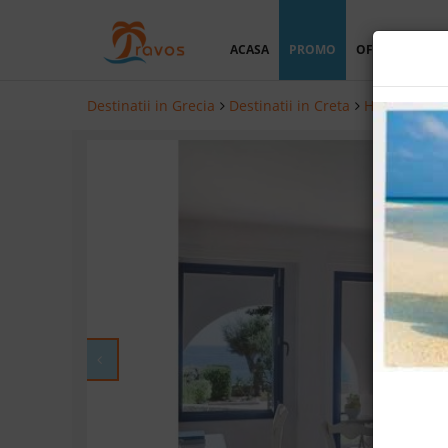
ACASA
PROMO
OFERTA PERSO
Destinatii in Grecia
Destinatii in Creta
Hoteluri in 