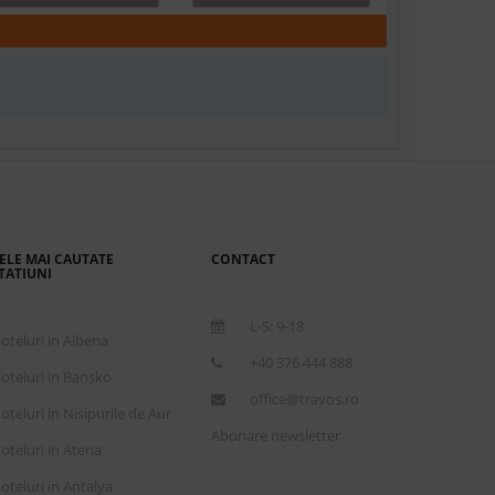
,501.00 €
Rezerva
Conditii de plata
Detalii transport
,571.00 €
Rezerva
Conditii de plata
Detalii transport
ELE MAI CAUTATE
CONTACT
TATIUNI
,714.00 €
Rezerva
L-S: 9-18
oteluri in Albena
+40 376 444 888
Conditii de plata
Detalii transport
oteluri in Bansko
office@travos.ro
oteluri in Nisipurile de Aur
Abonare newsletter
,722.00 €
oteluri in Atena
Rezerva
oteluri in Antalya