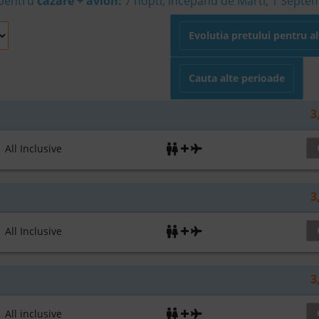
 pentru
cazare + avion:
7
nopti, incepand de Marti, 1 Septe
Evolutia pretului pentru a
Cauta alte perioade
3
ll Inclusive
3
ll Inclusive
3
ll inclusive