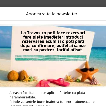
NALIZATA
DESTINATII
LOGIN
EURO
LANGUAGE
B2B
Aboneaza-te la newsletter
Heraklion
Creta Maris Resort
La Travos.ro poti face rezervari
fara plata imediata: introduci
rezervarea acum si o poti plati
dupa confirmare, astfel ai sanse
mari sa pastrezi tariful afisat.
Aceasta facilitate nu se aplica ofertelor cu plata
nerambursabila.
Prinde vacantele bune inaintea tuturor – aboneaza-te