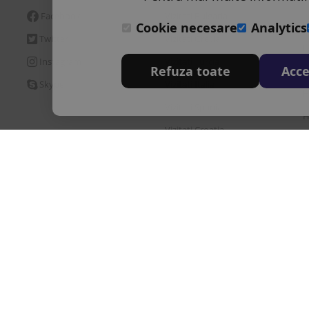
Facebook
Vizitati Bulgaria
H
Cookie necesare
Analytics
Twitter
Vizitati Grecia
H
Instagram
Vizitati Turcia
Refuza toate
Acce
H
Skype
Vizitati Italia
H
Vizitati Spania
H
Vizitati Croatia
H
D
re
Brevet de turism
Politia de frontiera
ANPC
Inrolare card 3D Secure
|
|
|
|
Ordonantei Guvernului nr. 2/2018 privind pachetele de servicii de calatorie si 
ulting Srl este operator de date cu caracter personal inregistrata la ANSPDCP c