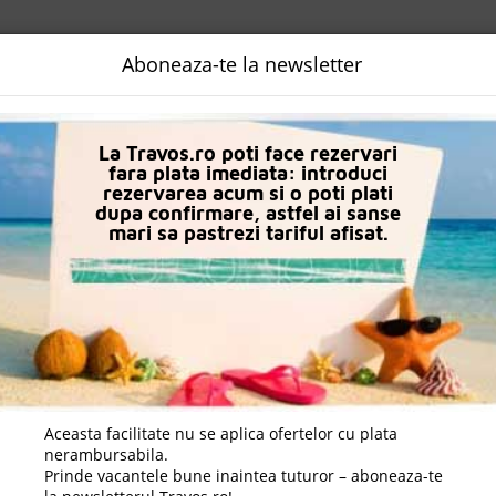
NALIZATA
DESTINATII
LOGIN
EURO
LANGUAGE
B2B
Aboneaza-te la newsletter
Agios Nikolaos
Blue Marine Resort & Spa
La Travos.ro poti face rezervari
fara plata imediata: introduci
rezervarea acum si o poti plati
dupa confirmare, astfel ai sanse
mari sa pastrezi tariful afisat.
Aceasta facilitate nu se aplica ofertelor cu plata
nerambursabila.
Prinde vacantele bune inaintea tuturor – aboneaza-te