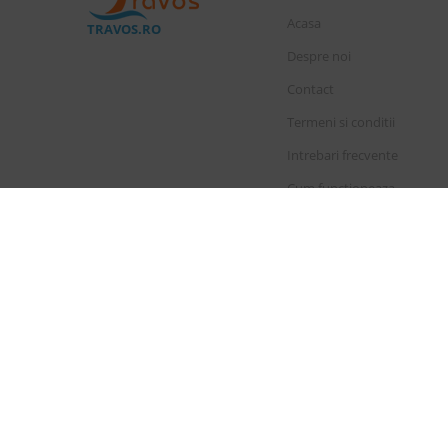
Acasa
TRAVOS.RO
Despre noi
Contact
Termeni si conditii
Intrebari frecvente
Cum functioneaza
Cauta rezervare
Licenta de turism
Polita de asigura
|
Drepturi principale in temeiul 
Sunair Cons