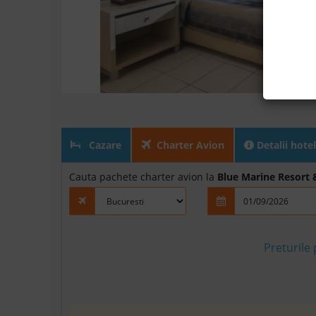
Cazare
Charter Avion
Detalii hotel
Cauta pachete charter avion la
Blue Marine Resort 
Preturile