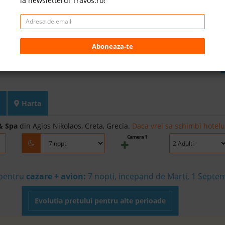
la newsletterul Travos.ro!
Aboneaza-te
Harta
& Spa
din Agios Nikolaos, Creta, Grecia.
Daca vrei sa schimbi hotelul
Camera 1
 pentru
cazare + avion:
7
nopti, incepand de Marti, 1 Septe
Evolutia pretului pentru alte perioade