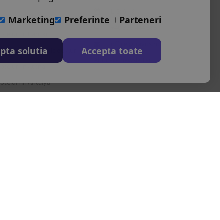
L-S: 9-18
oteluri in Albena
Marketing
Preferinte
Parteneri
+40 376 444 888
oteluri in Bansko
office@travos.ro
pta solutia
Accepta toate
oteluri in Nisipurile de Aur
Abonare newsletter
oteluri in Atena
oteluri in Antalya
oteluri in Barcelona
estinatii in toata lumea
Autoritatea Nationala pentru turism
|
serviciile de calatorie asociate
u nr. 22412.