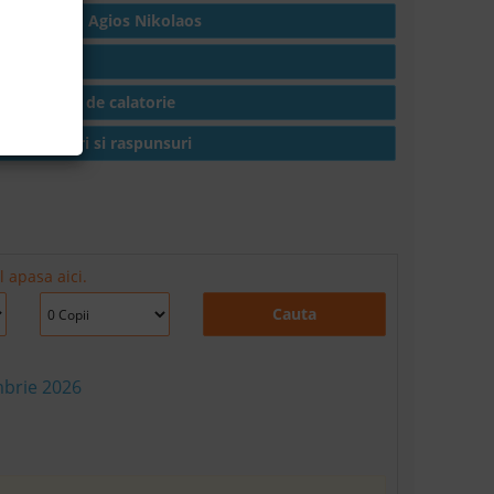
Hoteluri in Agios Nikolaos
Articole
Conditii de calatorie
Intrebari si raspunsuri
 apasa aici.
Cauta
mbrie 2026