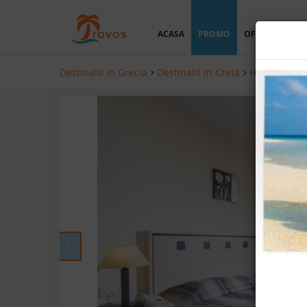
ACASA
PROMO
OFERTA PERSO
Destinatii in Grecia
Destinatii in Creta
Hoteluri in 