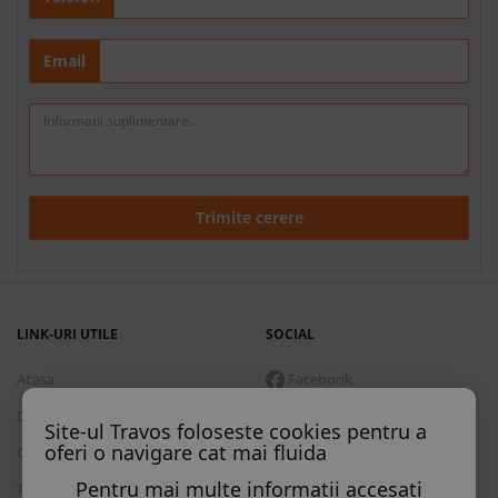
Email
Trimite cerere
LINK-URI UTILE
SOCIAL
Acasa
Facebook
Despre noi
Twitter
Site-ul Travos foloseste cookies pentru a
oferi o navigare cat mai fluida
Contact
Instagram
Pentru mai multe informatii accesati
Termeni si conditii
Skype