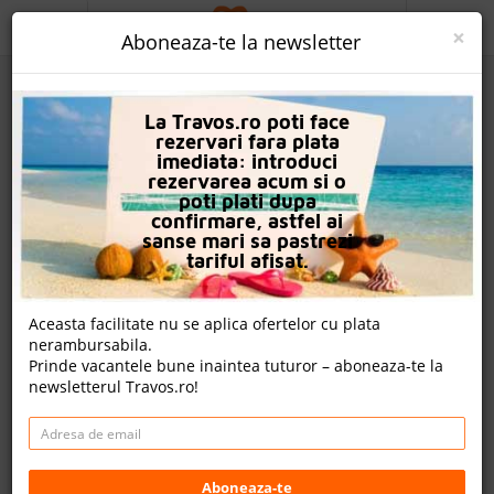
ACASA
×
Aboneaza-te la newsletter
PROMO
La Travos.ro poti face
CAUTA REZERVARE
rezervari fara plata
imediata: introduci
OFERTA PERSONALIZATA
rezervarea acum si o
poti plati dupa
DESPRE NOI
confirmare, astfel ai
sanse mari sa pastrezi
Hotel Bali Mare
LOGIN
tariful afisat.
CAZARE
Aceasta facilitate nu se aplica ofertelor cu plata
nota Travos: 7.3
nerambursabila.
CHARTER AVION
Prinde vacantele bune inaintea tuturor – aboneaza-te la
Bali, Creta, Grecia
newsletterul Travos.ro!
CAZARE + AUTOCAR
Bal, Balíon, 74057, Grecia
Distanta fata de plaja: 450m
CONTACT
Cazare
LANGUAGE
Aboneaza-te