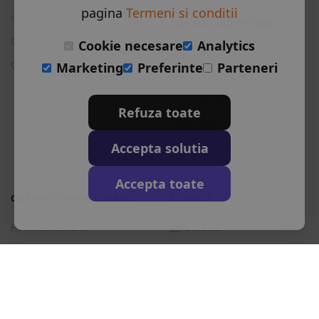
pagina
Termeni si conditii
Intrebari frecvente
CELE MAI CAUTATE TARI
Cum functioneaza
Cookie necesare
Analytics
Vizitati Bulgaria
Cauta rezervare
Marketing
Preferinte
Parteneri
Vizitati Grecia
Vizitati Turcia
Refuza toate
Vizitati Italia
Accepta solutia
Vizitati Spania
Vizitati Croatia
Accepta toate
CELE MAI CAUTATE STATIUNI
CONTACT
Hoteluri in Albena
L-S: 9-18
Hoteluri in Bansko
+40 376 444 888
Hoteluri in Nisipurile de Aur
office@travos.ro
Hoteluri in Atena
Abonare newsletter