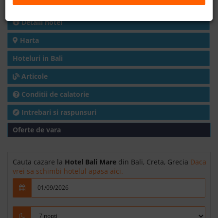
Charter avion
B2B
Detalii hotel
Harta
+40 376 444 888
Hoteluri in Bali
LEI
EURO
Articole
Conditii de calatorie
Intrebari si raspunsuri
Oferte de vara
Cauta cazare la
Hotel Bali Mare
din Bali, Creta, Grecia
Daca
vrei sa schimbi hotelul apasa aici.