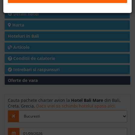
Charter avion
B2B
Detalii hotel
Harta
+40 376 444 888
Hoteluri in Bali
LEI
EURO
Articole
Conditii de calatorie
Intrebari si raspunsuri
Oferte de vara
Cauta pachete charter avion la
Hotel Bali Mare
din Bali,
Creta, Grecia.
Daca vrei sa schimbi hotelul apasa aici.