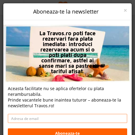
ACASA
×
Aboneaza-te la newsletter
PROMO
La Travos.ro poti face
CAUTA REZERVARE
rezervari fara plata
imediata: introduci
OFERTA PERSONALIZATA
rezervarea acum si o
poti plati dupa
DESPRE NOI
confirmare, astfel ai
sanse mari sa pastrezi
Hotel Bali Mare
LOGIN
tariful afisat.
CAZARE
Aceasta facilitate nu se aplica ofertelor cu plata
nota Travos: 7.3
nerambursabila.
CHARTER AVION
Prinde vacantele bune inaintea tuturor – aboneaza-te la
Bali, Creta, Grecia
newsletterul Travos.ro!
CAZARE + AUTOCAR
Bal, Balíon, 74057, Grecia
Distanta fata de plaja: 450m
CONTACT
Cazare
LANGUAGE
Aboneaza-te