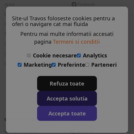
Acasa
Facebook
Despre noi
Twitter
Site-ul Travos foloseste cookies pentru a
oferi o navigare cat mai fluida
Contact
Instagram
Pentru mai multe informatii accesati
Termeni si conditii
Skype
pagina
Termeni si conditii
Intrebari frecvente
CELE MAI CAUTATE TARI
Cum functioneaza
Cookie necesare
Analytics
Vizitati Bulgaria
Cauta rezervare
Marketing
Preferinte
Parteneri
Vizitati Grecia
Vizitati Turcia
Refuza toate
Vizitati Italia
Accepta solutia
Vizitati Spania
Vizitati Croatia
Accepta toate
CELE MAI CAUTATE STATIUNI
CONTACT
Hoteluri in Albena
L-S: 9-18