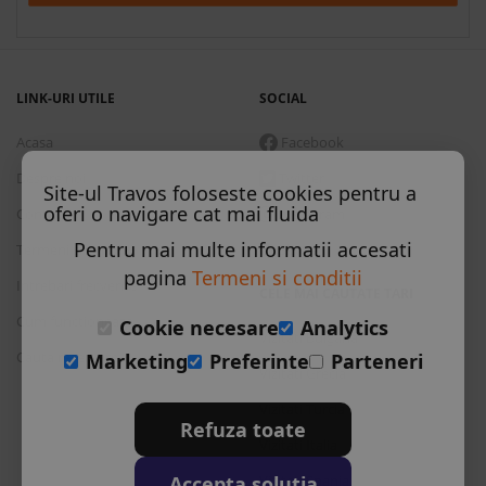
LINK-URI UTILE
SOCIAL
Acasa
Facebook
Despre noi
Twitter
Site-ul Travos foloseste cookies pentru a
oferi o navigare cat mai fluida
Contact
Instagram
Pentru mai multe informatii accesati
Termeni si conditii
Skype
pagina
Termeni si conditii
Intrebari frecvente
CELE MAI CAUTATE TARI
Cum functioneaza
Cookie necesare
Analytics
Vizitati Bulgaria
Cauta rezervare
Marketing
Preferinte
Parteneri
Vizitati Grecia
Vizitati Turcia
Refuza toate
Vizitati Italia
Accepta solutia
Vizitati Spania