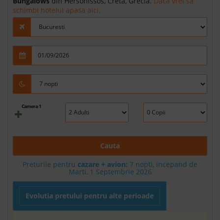
Bungalows
din Hersonissos, Creta, Grecia.
Daca vrei sa
schimbi hotelul apasa aici.
Camera 1
Cauta
Preturile pentru
cazare + avion:
7
nopti, incepand de
Marti, 1 Septembrie 2026
Evolutia pretului pentru alte perioade