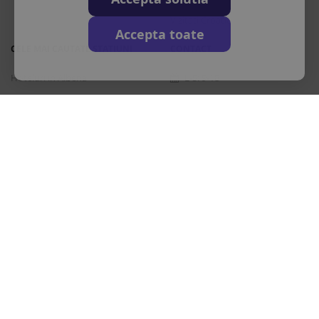
Vizitati Croatia
Accepta toate
CELE MAI CAUTATE STATIUNI
CONTACT
Hoteluri in Albena
L-S: 9-18
Hoteluri in Bansko
+40 376 444 888
Hoteluri in Nisipurile de Aur
office@travos.ro
Hoteluri in Atena
Abonare newsletter
Hoteluri in Antalya
Hoteluri in Barcelona
Destinatii in toata lumea
Licenta de turism
Polita de asigurare
Brevet de turism
Politia de
|
|
|
frontiera
ANPC
Inrolare card 3D Secure
Autoritatea Nationala
|
|
|
pentru turism
Drepturi principale in temeiul Ordonantei Guvernului nr. 2/2018
privind pachetele de servicii de calatorie si serviciile de calatorie
asociate