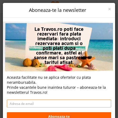
ACASA
×
Aboneaza-te la newsletter
PROMO
La Travos.ro poti face
CAUTA REZERVARE
rezervari fara plata
imediata: introduci
OFERTA PERSONALIZATA
rezervarea acum si o
poti plati dupa
DESPRE NOI
confirmare, astfel ai
sanse mari sa pastrezi
Hersonissos Village Hotel & Bungalows
LOGIN
tariful afisat.
CAZARE
Nota
Aceasta facilitate nu se aplica ofertelor cu plata
8.2
8.3
8.0
8.8
nerambursabila.
CHARTER AVION
1154
154
629
Prinde vacantele bune inaintea tuturor – aboneaza-te la
evaluari
evaluari
evaluari
newsletterul Travos.ro!
CAZARE + AUTOCAR
2 review-uri , nota Travos: 9.3
CONTACT
Hersonissos, Creta, Grecia
LANGUAGE
Limenas Hersonissou, Limenas Hersonissou (Centru),
Aboneaza-te